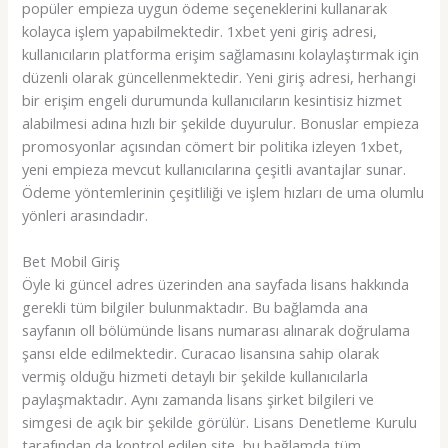
popüler empieza uygun ödeme seçeneklerini kullanarak
kolayca işlem yapabilmektedir. 1xbet yeni giriş adresi,
kullanıcıların platforma erişim sağlamasını kolaylaştırmak için
düzenli olarak güncellenmektedir. Yeni giriş adresi, herhangi
bir erişim engeli durumunda kullanıcıların kesintisiz hizmet
alabilmesi adına hızlı bir şekilde duyurulur. Bonuslar empieza
promosyonlar açısından cömert bir politika izleyen 1xbet,
yeni empieza mevcut kullanıcılarına çeşitli avantajlar sunar.
Ödeme yöntemlerinin çeşitliliği ve işlem hızları de uma olumlu
yönleri arasındadır.
Bet Mobil Giriş
Öyle ki güncel adres üzerinden ana sayfada lisans hakkında
gerekli tüm bilgiler bulunmaktadır. Bu bağlamda ana
sayfanın oll bölümünde lisans numarası alınarak doğrulama
şansı elde edilmektedir. Curacao lisansına sahip olarak
vermiş olduğu hizmeti detaylı bir şekilde kullanıcılarla
paylaşmaktadır. Aynı zamanda lisans şirket bilgileri ve
simgesi de açık bir şekilde görülür. Lisans Denetleme Kurulu
tarafından da kontrol edilen site, bu bağlamda tüm