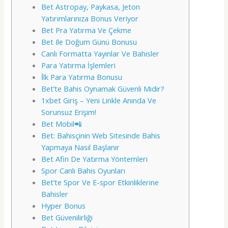
Bet Astropay, Paykasa, Jeton
Yatırımlarınıza Bonus Veriyor
Bet Pra Yatırma Ve Çekme
Bet Ile Doğum Günü Bonusu
Canlı Formatta Yayınlar Ve Bahisler
Para Yatırma İşlemleri
İlk Para Yatırma Bonusu
Bet’te Bahis Oynamak Güvenli Midir?
1xbet Giriş – Yeni Linkle Anında Ve
Sorunsuz Erişim!
Bet Mobil📲
Bet: Bahisçinin Web Sitesinde Bahis
Yapmaya Nasıl Başlanır
Bet Afin De Yatırma Yöntemleri
Spor Canlı Bahis Oyunları
Bet’te Spor Ve E-spor Etkinliklerine
Bahisler
Hyper Bonus
Bet Güvenilirliği