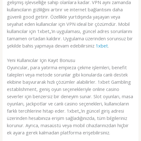
gelişmiş işlevselliğe sahip olanlara kadar. VPN aynı zamanda
kullanıcıların gizliliğini artırır ve internet bağlantısını daha
güvenli good getirir. Özellikle yurtdışında yaşayan veya
seyahat eden kullanıcılar için VPN ideal bir çözümdür. Mobil
kullanıcılar için 1xbet„’in uygulaması, güncel adres sorunlarını
tamamen ortadan kaldırır. Uygulama üzerinden sorunsuz bir
şekilde bahis yapmaya devam edebilirsiniz
1xbet
.
Yeni Kullanıcılar Için Kayıt Bonusu
Oyuncular, para yatırma empieza çekme işlemleri, benefit
talepleri veya metode sorunlar gibi konularda canlı destek
ekibine başvurarak hızlı çözümler alabilirler. 1xbet Gambling
establishment, geniş oyun seçenekleriyle online casino
severler için benzersiz bir deneyim sunar. Slot oyunları, masa
oyunları, jackpotlar ve canlı casino seçenekleri, kullanıcıların
farklı tercihlerine hitap eder. 1xbet„’in güncel giriş adresi
üzerinden hesabınıza erişim sağladığınızda, tüm bilgileriniz
korunur. Ayrıca, masaüstü veya mobil cihazlarınızdan hiçbir
ek ayara gerek kalmadan platforma erişebilirsiniz.