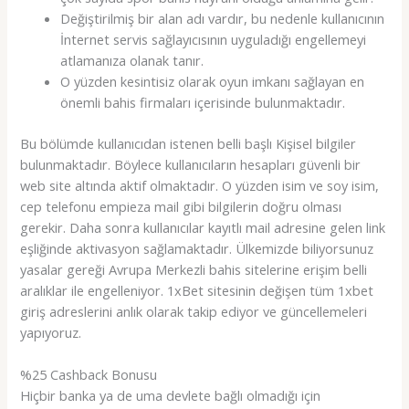
Değiştirilmiş bir alan adı vardır, bu nedenle kullanıcının
İnternet servis sağlayıcısının uyguladığı engellemeyi
atlamanıza olanak tanır.
O yüzden kesintisiz olarak oyun imkanı sağlayan en
önemli bahis firmaları içerisinde bulunmaktadır.
Bu bölümde kullanıcıdan istenen belli başlı Kişisel bilgiler
bulunmaktadır. Böylece kullanıcıların hesapları güvenli bir
web site altında aktif olmaktadır. O yüzden isim ve soy isim,
cep telefonu empieza mail gibi bilgilerin doğru olması
gerekir. Daha sonra kullanıcılar kayıtlı mail adresine gelen link
eşliğinde aktivasyon sağlamaktadır. Ülkemizde biliyorsunuz
yasalar gereği Avrupa Merkezli bahis sitelerine erişim belli
aralıklar ile engelleniyor. 1xBet sitesinin değişen tüm 1xbet
giriş adreslerini anlık olarak takip ediyor ve güncellemeleri
yapıyoruz.
%25 Cashback Bonusu
Hiçbir banka ya de uma devlete bağlı olmadığı için