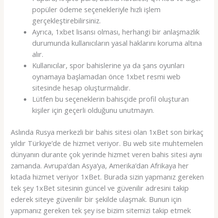
popüler ödeme seçenekleriyle hızlı işlem
gerçekleştirebilirsiniz.
Ayrıca, 1xbet lisansı olması, herhangi bir anlaşmazlık
durumunda kullanıcıların yasal haklarını koruma altına
alır.
Kullanıcılar, spor bahislerine ya da şans oyunları
oynamaya başlamadan önce 1xbet resmi web
sitesinde hesap oluşturmalıdır.
Lütfen bu seçeneklerin bahisçide profil oluşturan
kişiler için geçerli olduğunu unutmayın.
Aslında Rusya merkezli bir bahis sitesi olan 1xBet son birkaç
yıldır Türkiye’de de hizmet veriyor. Bu web site muhtemelen
dünyanın durante çok yerinde hizmet veren bahis sitesi aynı
zamanda. Avrupa’dan Asya’ya, Amerika’dan Afrikaya her
kıtada hizmet veriyor 1xBet. Burada sizin yapmanız gereken
tek şey 1xBet sitesinin güncel ve güvenilir adresini takip
ederek siteye güvenilir bir şekilde ulaşmak. Bunun için
yapmanız gereken tek şey ise bizim sitemizi takip etmek