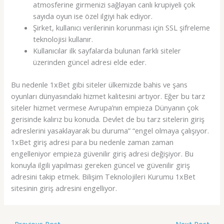
atmosferine girmenizi sağlayan canlı krupiyeli çok
sayıda oyun ise özel ilgiyi hak ediyor.
Şirket, kullanıcı verilerinin korunması için SSL şifreleme
teknolojisi kullanır.
Kullanıcılar ilk sayfalarda bulunan farklı siteler
üzerinden güncel adresi elde eder.
Bu nedenle 1xBet gibi siteler ülkemizde bahis ve şans
oyunları dünyasındaki hizmet kalitesini artıyor. Eğer bu tarz
siteler hizmet vermese Avrupa’nın empieza Dünyanın çok
gerisinde kalırız bu konuda. Devlet de bu tarz sitelerin giriş
adreslerini yasaklayarak bu duruma” “engel olmaya çalışıyor.
1xBet giriş adresi para bu nedenle zaman zaman
engelleniyor empieza güvenilir giriş adresi değişiyor. Bu
konuyla ilgili yapılması gereken güncel ve güvenilir giriş
adresini takip etmek. Bilişim Teknolojileri Kurumu 1xBet
sitesinin giriş adresini engelliyor.