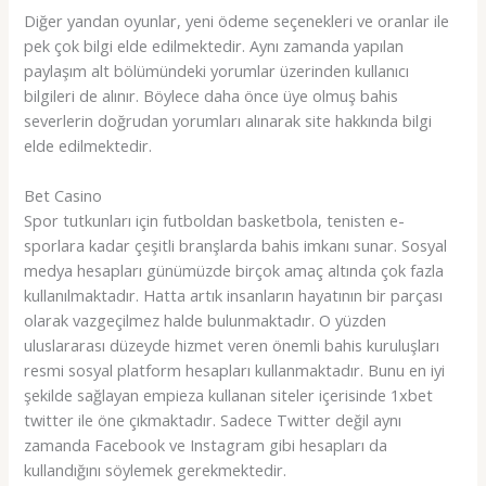
Diğer yandan oyunlar, yeni ödeme seçenekleri ve oranlar ile
pek çok bilgi elde edilmektedir. Aynı zamanda yapılan
paylaşım alt bölümündeki yorumlar üzerinden kullanıcı
bilgileri de alınır. Böylece daha önce üye olmuş bahis
severlerin doğrudan yorumları alınarak site hakkında bilgi
elde edilmektedir.
Bet Casino
Spor tutkunları için futboldan basketbola, tenisten e-
sporlara kadar çeşitli branşlarda bahis imkanı sunar. Sosyal
medya hesapları günümüzde birçok amaç altında çok fazla
kullanılmaktadır. Hatta artık insanların hayatının bir parçası
olarak vazgeçilmez halde bulunmaktadır. O yüzden
uluslararası düzeyde hizmet veren önemli bahis kuruluşları
resmi sosyal platform hesapları kullanmaktadır. Bunu en iyi
şekilde sağlayan empieza kullanan siteler içerisinde 1xbet
twitter ile öne çıkmaktadır. Sadece Twitter değil aynı
zamanda Facebook ve Instagram gibi hesapları da
kullandığını söylemek gerekmektedir.