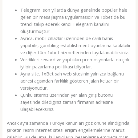
Telegram, son yıllarda dünya genelinde popüler hale
gelen bir mesajlaşma uygulamasıdır ve 1xbet de bu
trendi takip ederek kendi Telegram kanalını
oluşturmuştur.
Ayrıca, mobil cihazlar üzerinden de canlı bahis
yapabilir, gambling establishment oyunlarına katılabilir
ve diğer tüm 1xbet hizmetlerinden faydalanabilirsiniz.
Verdikleri reward ve yaptıkları promosyonlarla da çok
iyi bir pazarlama politikası izliyorlar.
Ayna site, 1xBet sah web sitesinin yalnızca bağlantı
adresi açısından farklılık gösteren jalan keluar bir
versiyonudur.
Çünkü sitemiz üzerinden yer alan giriş butonu
sayesinde dilediğiniz zaman firmanın adresine
ulaşabileceksiniz.
Ancak aynı zamanda Türkiye kanunları göz önüne alındığında,
şirketin resmi internet sitesi erişim engellemelerine maruz
kalabilir. Bu de uma, kullanıcıların, hesaplarına empieza oyun