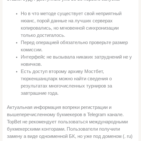
Но в что методе существует свой неприятный
нюанс, порой данные на лучших серверах
копировались, но мгновенной синхронизации
только достигалось.
Перед операцией обязательно проверьте размер
комиссии.
Интерфейс не вызывала никаких затруднений не у
новичков.
Есть доступ второму архиву Мостбет,
тюркеншанцпарк можно найти сведения о
результатах многочисленных турниров за
завтрашние года.
Актуальная информация вопреки регистрации и
вышеперечисленному букмекеров в Telegram канале.
TopBet не рекомендует пользоваться международными
букмекерскими конторами. Пользователи получили
замену а виде одноименной БК, но уже под доменом (. ru)