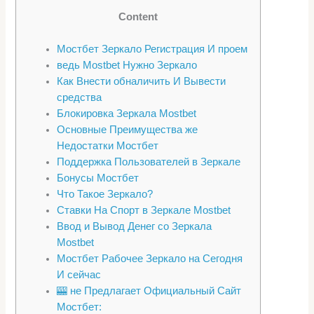
Content
Мостбет Зеркало Регистрация И проем
ведь Mostbet Нужно Зеркало
Как Внести обналичить И Вывести
средства
Блокировка Зеркала Mostbet
Основные Преимущества же
Недостатки Мостбет
Поддержка Пользователей в Зеркале
Бонусы Мостбет
Что Такое Зеркало?
Ставки На Спорт в Зеркале Mostbet
Ввод и Вывод Денег со Зеркала
Mostbet
Мостбет Рабочее Зеркало на Сегодня
И сейчас
🎰 не Предлагает Официальный Сайт
Мостбет: