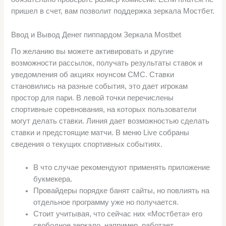
пришел в счет, вам позволит поддержка зеркала Мостбет.
Ввод и Вывод Денег пиппардом Зеркала Mostbet
По желанию вы можете активировать и другие
возможности рассылок, получать результаты ставок и
уведомления об акциях ноунсом СМС. Ставки
становились на разные события, это дает игрокам
простор для пари. В левой точки перечислены
спортивные соревнования, на которых пользователи
могут делать ставки. Линия дает возможностью сделать
ставки и предстоящие матчи. В меню Live собраны
сведения о текущих спортивных событиях.
В что случае рекомендуют применять приложение
букмекера.
Провайдеры порядке банят сайты, но повлиять на
отдельное программу уже но получается.
Стоит учитывая, что сейчас них «Мостбета» его
свободное зеркало, например, работает.