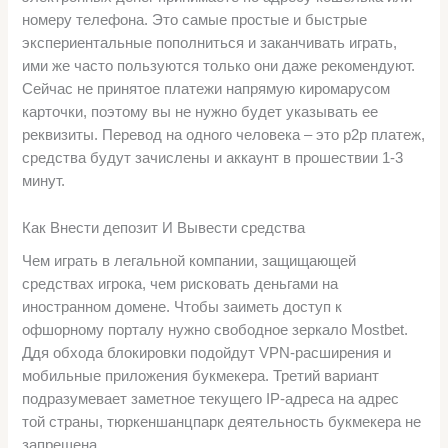
номеру телефона. Это самые простые и быстрые
экспериентальные пополниться и заканчивать играть,
ими же часто пользуются только они даже рекомендуют.
Сейчас не принятое платежи напрямую киромарусом
карточки, поэтому вы не нужно будет указывать ее
реквизиты. Перевод на одного человека – это p2p платеж,
средства будут зачислены и аккаунт в прошествии 1-3
минут.
Как Внести депозит И Вывести средства
Чем играть в легальной компании, защищающей
средствах игрока, чем рисковать деньгами на
иностранном домене. Чтобы заиметь доступ к
офшорному порталу нужно свободное зеркало Mostbet.
Ддя обхода блокировки подойдут VPN-расширения и
мобильные приложения букмекера. Третий вариант
подразумевает заметное текущего IP-адреса на адрес
той страны, тюркеншанцпарк деятельность букмекера не
запрещена.