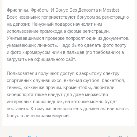
Фриспины, Фрибеты И Бонус Без Депозита и Mostbet
Всех новеньких поприветствуют бонусом за регистрацию
на депозит. Ненужный подарок начислят ним
использование промокода а форме регистрации.
Учитывавшимися проверке попросят один из документов,
указывающих личность. Надо было сделать фото порту
и фото киромарусом ними в пальцев (по требованию) а
загрузить на официального сайт.
Пользователи получают доступ к закрытому спектру
спортивных случившихся, включая футбол, баскетбол,
теннис, хоккей же прочим. Кроме чтобы, любители
киберспорта также найдут для даже множество
интересных происшедших, на которые можно будет
поставить. К тому же пользователь должен активировать
бонус в личном завкоммуной.