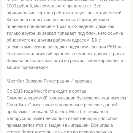
1000 рублей, максимального предела нет. Все
официальные зеркала работают неусыпным лицензией
Кюрасао и полностью безопасны. Периодическое
плановое обновление – 1 раз а 2-3 недели, даже как
только другое из зеркал попадает под блок, него ссылка
обновляется с другим рабочим адресом. БК с
элементами казино попадают надзором санкции РКН же
России и аналогичный органов в немногих других странах.
Зеркала позволят вам идти на ресурс, заблокированный
вашим провайдером.
Мостбет Зеркало Регистрация И прохода
Со 2016 года Мостбет входит в состав
Саморегулируемой” “организации букмекеров под именем
СпортБет. Самое такое и популярное решение данной
проблемы – зеркало Мостбет. Мостбет зеркало в
Белоруссии имеет несколько известнейших способов
приема депозитов и выдачи выигрышей. Все игры а
ставки будут доступные уже во во первого запуска.