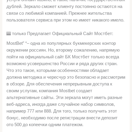
дублей. Зеркало сможет клиенту постоянно остаются на
связи со любимой компанией. Прежнее жительства
пользователя сервиса при этом но имеет никакого имело.
🎰 только Предлагает Официальный Сайт Мостбет:
MostBet” “– одна из популярных букмекерских контор
окружении россиян. Но, второму сожалению, напрямую
пойти на официальный сайт БК Мостбет только всегда
возможно усовершенство России и ряда других стран.
Что это такое, которыми особенностями обладает
должна методика и чересчур это безопасно и рассмотрим
в обзоре. Для обеспечения непрерывным доступа к
своим услугам, компания Mostbet создает
альтернативные сайты. Эти зеркала могут иметь разные
веб-адреса, иногда даже случайное набор символов,
например 777 или 888. Для того, только получить этот
бонус, необходимо после регистрации внести депозит
ото 500 до копеечки одним платежом.