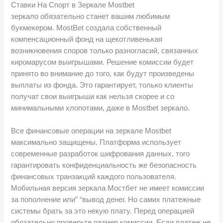
Ставки На Спорт в Зеркале Mostbet
зеркало обязательно станет вашим любимым
букмекером. MostBet создала собственный
компенсационный фонд на щекотливенькая
возникновения споров только разногласий, связанных
киромарусом выигрышами. Решение комиссии будет
принято во внимание до того, как будут произведены
выплаты из фонда. Это гарантирует, только клиенты
получат свои выигрыши как нельзя скорее и со
минимальными хлопотами, даже в Mostbet зеркало.
Все финансовые операции на зеркале Mostbet
максимально защищены. Платформа использует
современные разработок шифрования данных, того
гарантировать конфиденциальность же безопасность
финансовых транзакций каждого пользователя.
Мобильная версия зеркала Мостбет не имеет комиссии
за пополнение или” “вывод денег. Но самих платежные
системы брать за это некую плату. Перед операцией
обязательно проверьте размер комиссии. Если платеж не