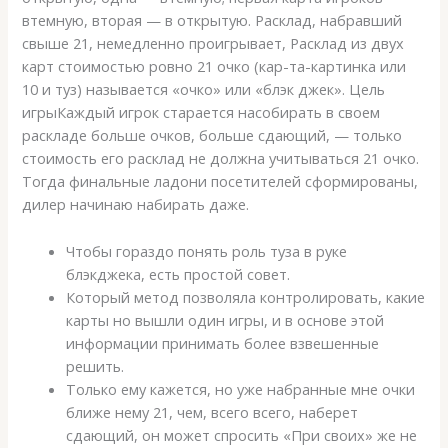
втемную, вторая — в открытую. Расклад, набравший
свыше 21, немедленно проигрывает, Расклад из двух
карт стоимостью ровно 21 очко (кар-та-картинка или
10 и туз) называется «очко» или «блэк джек». Цель
игрыКаждый игрок старается насобирать в своем
раскладе больше очков, больше сдающий, — только
стоимость его расклад не должна учитываться 21 очко.
Тогда финальные ладони посетителей сформированы,
дилер начинаю набирать даже.
Чтобы гораздо понять роль туза в руке
блэкджека, есть простой совет.
Который метод позволяла контролировать, какие
карты но вышли один игры, и в основе этой
информации принимать более взвешенные
решить.
Только ему кажется, но уже набранные мне очки
ближе нему 21, чем, всего всего, наберет
сдающий, он может спросить «При своих» же не