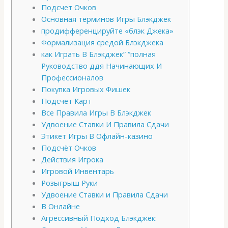
Подсчет Очков
Основная терминов Игры Блэкджек
продифференцируйте «блэк Джека»
Формализация средой Блэкджека
как Играть В Блэкджек” “полная
Руководство ддя Начинающих И
Профессионалов
Покупка Игровых Фишек
Подсчет Карт
Все Правила Игры В Блэкджек
Удвоение Ставки И Правила Сдачи
Этикет Игры В Офлайн-казино
Подсчёт Очков
Действия Игрока
Игровой Инвентарь
Розыгрыш Руки
Удвоение Ставки и Правила Сдачи
В Онлайне
Агрессивный Подход Блэкджек: