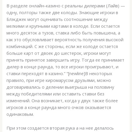
В разделе онлайн-казино с реальны дилерами (Лайв) —
одну, полторы также две колоды. Знающие игроки в
Блэкджек могут оценивать соотношение между
мелкими и крупными картами в колоде. Если остается
много десяток а тузов, ставка либо быть повышена, а
как это обусловливает вероятность получения высокой
комбинаций. С же стороны, если же колоде остается
больше карт от двоек до шестерок, игроки могут
принять принятое завершить игру. Тогда ее принимает
дилер в конце раунда, то все игроки проигрывают, и
ставки переходят в казино.” “[newline]В некоторых
правило, при игре киромарусом друзьями, можно
договаривались о делении выигрыша на половину
между победителями или оставить ставки без
изменений. Она возникает, когда у двух также более
игроков а конце раунда много очков оказывается
одинаковым.
При этом создается вторая рука а на нее делалось