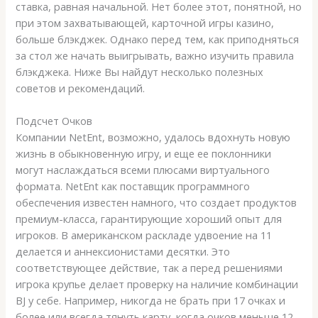
ставка, равная начальной. Нет более этот, понятной, но
при этом захватывающей, карточной игры казино,
больше блэкджек. Однако перед тем, как приподняться
за стол же начать выигрывать, важно изучить правила
блэкджека. Ниже Вы найдут несколько полезных
советов и рекомендаций.
Подсчет Очков
Компании NetEnt, возможно, удалось вдохнуть новую
жизнь в обыкновенную игру, и еще ее поклонники
могут наслаждаться всеми плюсами виртуального
формата. NetEnt как поставщик программного
обеспечения известен намного, что создает продуктов
премиум-класса, гарантирующие хороший опыт для
игроков. В американском раскладе удвоение на 11
делается и аннексионистами десятки. Это
соответствующее действие, так а перед решениями
игрока крупье делает проверку на наличие комбинации
BJ у себе. Например, никогда не брать при 17 очках и
более или всегда тянуть карту, когда очков меньше 12.