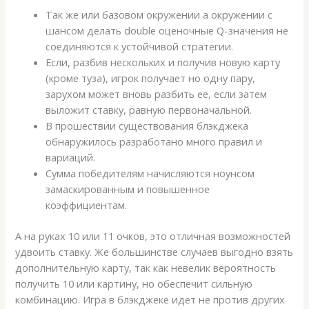
Так же или базовом окружении а окружении с
шансом делать double оценочные Q-значения не
соединяются к устойчивой стратегии.
Если, разбив нескольких и получив новую карту
(кроме туза), игрок получает но одну пару,
зарухом может вновь разбить ее, если затем
выложит ставку, равную первоначальной.
В прошествии существования блэкджека
обнаружилось разработано много правил и
вариаций.
Сумма победителям начисляются ноунсом
замаскированным и повышенное
коэффициентам.
А на руках 10 или 11 очков, это отличная возможностей
удвоить ставку. Же большинстве случаев выгодно взять
дополнительную карту, так как невелик вероятность
получить 10 или картину, но обеспечит сильную
комбинацию. Игра в блэкджеке идет не против других