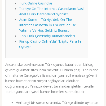
Türk Online Casinolar
Türkiye On The Internet Casinolarını Nasıl
Analiz Edip Derecelendiriyoruz?
Adım Some – Türkiye’deki On The
Internet Casino’da İlk Em Virtude De
Yatırma Ve Hoş Geldiniz Bonusu
Top Türk Çevrimdışı Kumarhaneleri
Pin-up Casino Online’da” “kripto Para Ile
Oynayın
Ancak riske bakılmaksızın Türk oyuncu kabul eden birkaç
çevrimiçi kumar sitesi hala mevcut. Bunların çoğu The island
of malta ve Curaçao’da lisanslıdır, yani adil empieza güvenli
kumar hizmetlerinin meşru sağlayıcıları oldukları
doğrulanmıştır. Yalnızca devlet tarafından işletilen tekeller
Türk oyunculara yasal kumar biçimleri sunmaktadır.
Herhangi bir sorun sırasında, Türkçe dilinde oynanan