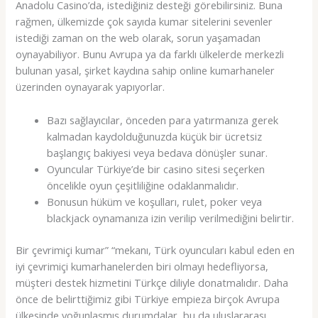
Anadolu Casino’da, istediğiniz desteği görebilirsiniz. Buna
rağmen, ülkemizde çok sayıda kumar sitelerini sevenler
istediği zaman on the web olarak, sorun yaşamadan
oynayabiliyor. Bunu Avrupa ya da farklı ülkelerde merkezli
bulunan yasal, şirket kaydına sahip online kumarhaneler
üzerinden oynayarak yapıyorlar.
Bazı sağlayıcılar, önceden para yatırmanıza gerek
kalmadan kaydolduğunuzda küçük bir ücretsiz
başlangıç bakiyesi veya bedava dönüşler sunar.
Oyuncular Türkiye’de bir casino sitesi seçerken
öncelikle oyun çeşitliliğine odaklanmalıdır.
Bonusun hüküm ve koşulları, rulet, poker veya
blackjack oynamanıza izin verilip verilmediğini belirtir.
Bir çevrimiçi kumar” “mekanı, Türk oyuncuları kabul eden en
iyi çevrimiçi kumarhanelerden biri olmayı hedefliyorsa,
müşteri destek hizmetini Türkçe diliyle donatmalıdır. Daha
önce de belirttiğimiz gibi Türkiye empieza birçok Avrupa
ülkesinde yoğunlaşmış durumdalar, bu da uluslararası