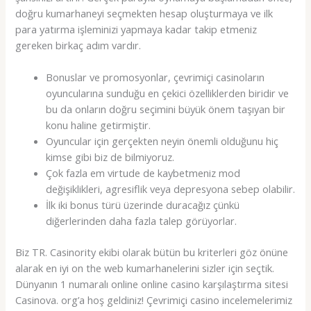
doğru kumarhaneyi seçmekten hesap oluşturmaya ve ilk
para yatırma işleminizi yapmaya kadar takip etmeniz
gereken birkaç adım vardır.
Bonuslar ve promosyonlar, çevrimiçi casinoların
oyuncularına sunduğu en çekici özelliklerden biridir ve
bu da onların doğru seçimini büyük önem taşıyan bir
konu haline getirmiştir.
Oyuncular için gerçekten neyin önemli olduğunu hiç
kimse gibi biz de bilmiyoruz.
Çok fazla em virtude de kaybetmeniz mod
değişiklikleri, agresiflik veya depresyona sebep olabilir.
İlk iki bonus türü üzerinde duracağız çünkü
diğerlerinden daha fazla talep görüyorlar.
Biz TR. Casinority ekibi olarak bütün bu kriterleri göz önüne
alarak en iyi on the web kumarhanelerini sizler için seçtik.
Dünyanın 1 numaralı online online casino karşılaştırma sitesi
Casinova. org’a hoş geldiniz! Çevrimiçi casino incelemelerimiz