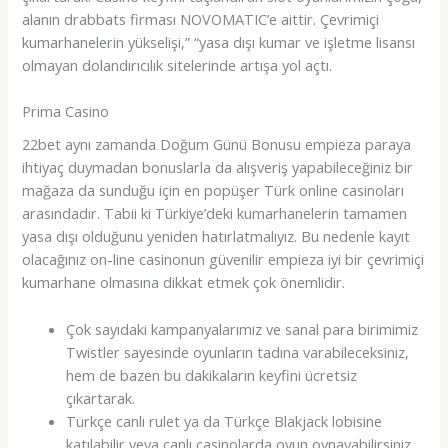
alanın drabbats firması NOVOMATIC’e aittir. Çevrimiçi
kumarhanelerin yükselişi,” “yasa dışı kumar ve işletme lisansı
olmayan dolandırıcılık sitelerinde artışa yol açtı.
Prima Casino
22bet aynı zamanda Doğum Günü Bonusu empieza paraya
ihtiyaç duymadan bonuslarla da alışveriş yapabileceğiniz bir
mağaza da sunduğu için en popüşer Türk online casinoları
arasındadır. Tabii ki Türkiye’deki kumarhanelerin tamamen
yasa dışı olduğunu yeniden hatırlatmalıyız. Bu nedenle kayıt
olacağınız on-line casinonun güvenilir empieza iyi bir çevrimiçi
kumarhane olmasına dikkat etmek çok önemlidir.
Çok sayıdaki kampanyalarımız ve sanal para birimimiz
Twistler sayesinde oyunların tadına varabileceksiniz,
hem de bazen bu dakikaların keyfini ücretsiz
çıkartarak.
Türkçe canlı rulet ya da Türkçe Blakjack lobisine
katılabilir veya canlı casinolarda oyun oynayabilirsiniz.