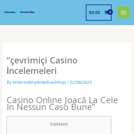
Skip
to
$
0.00
content
“çevrimiçi Casino
İncelemeleri
By
embroiderydownloadshop
/
22/06/2025
Casino Online Joacă La Cele
In Nessun Caso Bune”
Content