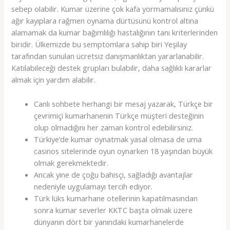
sebep olabilir. Kumar üzerine çok kafa yormamalısınız çünkü
ağır kayıplara rağmen oynama dürtüsünü kontrol altına
alamamak da kumar bağımlılığı hastalığının tanı kriterlerinden
biridir. Ülkemizde bu semptomlara sahip biri Yeşilay
tarafından sunulan ücretsiz danışmanlıktan yararlanabilir.
Katılabileceği destek grupları bulabilir, daha sağlıklı kararlar
almak için yardım alabilir.
Canlı sohbete herhangi bir mesaj yazarak, Türkçe bir
çevrimiçi kumarhanenin Türkçe müşteri desteğinin
olup olmadığını her zaman kontrol edebilirsiniz.
Türkiye’de kumar oynatmak yasal olmasa de uma
casinos sitelerinde oyun oynarken 18 yaşından büyük
olmak gerekmektedir.
Ancak yine de çoğu bahisçi, sağladığı avantajlar
nedeniyle uygulamayı tercih ediyor.
Türk lüks kumarhane otellerinin kapatılmasından
sonra kumar severler KKTC başta olmak üzere
dünyanın dört bir yanındaki kumarhanelerde