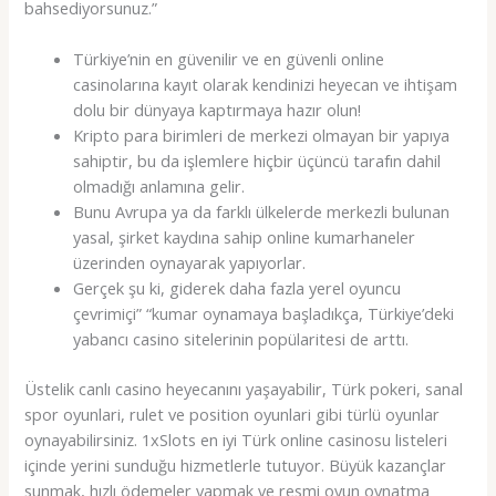
bahsediyorsunuz.”
Türkiye’nin en güvenilir ve en güvenli online
casinolarına kayıt olarak kendinizi heyecan ve ihtişam
dolu bir dünyaya kaptırmaya hazır olun!
Kripto para birimleri de merkezi olmayan bir yapıya
sahiptir, bu da işlemlere hiçbir üçüncü tarafın dahil
olmadığı anlamına gelir.
Bunu Avrupa ya da farklı ülkelerde merkezli bulunan
yasal, şirket kaydına sahip online kumarhaneler
üzerinden oynayarak yapıyorlar.
Gerçek şu ki, giderek daha fazla yerel oyuncu
çevrimiçi” “kumar oynamaya başladıkça, Türkiye’deki
yabancı casino sitelerinin popülaritesi de arttı.
Üstelik canlı casino heyecanını yaşayabilir, Türk pokeri, sanal
spor oyunlari, rulet ve position oyunlari gibi türlü oyunlar
oynayabilirsiniz. 1xSlots en iyi Türk online casinosu listeleri
içinde yerini sunduğu hizmetlerle tutuyor. Büyük kazançlar
sunmak, hızlı ödemeler yapmak ve resmi oyun oynatma