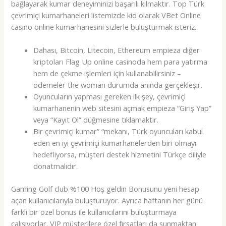
bağlayarak kumar deneyiminizi başarılı kılmaktır. Top Türk
çevrimiçi kumarhaneleri listemizde kid olarak VBet Online
casino online kumarhanesini sizlerle buluşturmak isteriz.
Dahası, Bitcoin, Litecoin, Ethereum empieza diğer
kriptoları Flag Up online casinoda hem para yatırma
hem de çekme işlemleri için kullanabilirsiniz –
ödemeler the woman durumda anında gerçekleşir.
Oyuncuların yapması gereken ilk şey, çevrimiçi
kumarhanenin web sitesini açmak empieza “Giriş Yap”
veya “Kayıt Ol” düğmesine tıklamaktır.
Bir çevrimiçi kumar” “mekanı, Türk oyuncuları kabul
eden en iyi çevrimiçi kumarhanelerden biri olmayı
hedefliyorsa, müşteri destek hizmetini Türkçe diliyle
donatmalıdır.
Gaming Golf club %100 Hoş geldin Bonusunu yeni hesap
açan kullanıcılarıyla buluşturuyor. Ayrıca haftanın her günü
farklı bir özel bonus ile kullanıcılarını buluşturmaya
çalışıyorlar. VIP müşterilere özel fırsatları da sunmaktan