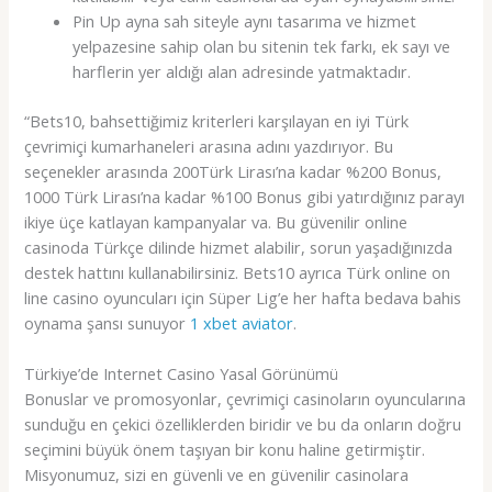
Pin Up ayna sah siteyle aynı tasarıma ve hizmet
yelpazesine sahip olan bu sitenin tek farkı, ek sayı ve
harflerin yer aldığı alan adresinde yatmaktadır.
“Bets10, bahsettiğimiz kriterleri karşılayan en iyi Türk
çevrimiçi kumarhaneleri arasına adını yazdırıyor. Bu
seçenekler arasında 200Türk Lirası’na kadar %200 Bonus,
1000 Türk Lirası’na kadar %100 Bonus gibi yatırdığınız parayı
ikiye üçe katlayan kampanyalar va. Bu güvenilir online
casinoda Türkçe dilinde hizmet alabilir, sorun yaşadığınızda
destek hattını kullanabilirsiniz. Bets10 ayrıca Türk online on
line casino oyuncuları için Süper Lig’e her hafta bedava bahis
oynama şansı sunuyor
1 xbet aviator
.
Türkiye’de Internet Casino Yasal Görünümü
Bonuslar ve promosyonlar, çevrimiçi casinoların oyuncularına
sunduğu en çekici özelliklerden biridir ve bu da onların doğru
seçimini büyük önem taşıyan bir konu haline getirmiştir.
Misyonumuz, sizi en güvenli ve en güvenilir casinolara