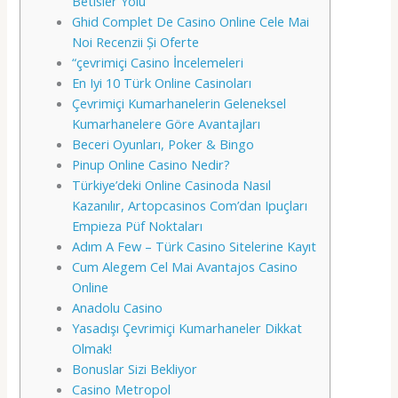
Bêtisier Yolu
Ghid Complet De Casino Online Cele Mai
Noi Recenzii Și Oferte
“çevrimiçi Casino İncelemeleri
En Iyi 10 Türk Online Casinoları
Çevrimiçi Kumarhanelerin Geleneksel
Kumarhanelere Göre Avantajları
Beceri Oyunları, Poker & Bingo
Pinup Online Casino Nedir?
Türkiye’deki Online Casinoda Nasıl
Kazanılır, Artopcasinos Com’dan Ipuçları
Empieza Püf Noktaları
Adım A Few – Türk Casino Sitelerine Kayıt
Cum Alegem Cel Mai Avantajos Casino
Online
Anadolu Casino
Yasadışı Çevrimiçi Kumarhaneler Dikkat
Olmak!
Bonuslar Sizi Bekliyor
Casino Metropol