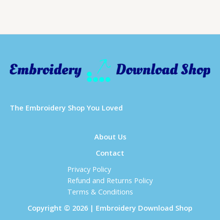
Τhe Embroidery Shop You Loved
About Us
Contact
Privacy Policy
Refund and Returns Policy
Terms & Conditions
Copyright © 2026 | Embroidery Download Shop