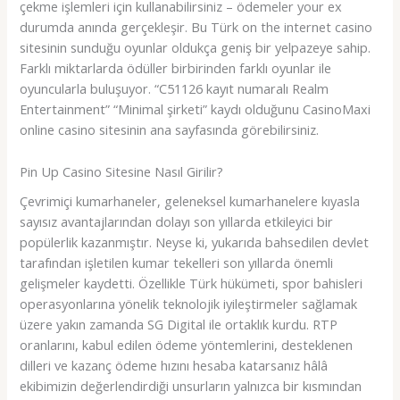
çekme işlemleri için kullanabilirsiniz – ödemeler your ex
durumda anında gerçekleşir. Bu Türk on the internet casino
sitesinin sunduğu oyunlar oldukça geniş bir yelpazeye sahip.
Farklı miktarlarda ödüller birbirinden farklı oyunlar ile
oyuncularla buluşuyor. “C51126 kayıt numaralı Realm
Entertainment” “Minimal şirketi” kaydı olduğunu CasinoMaxi
online casino sitesinin ana sayfasında görebilirsiniz.
Pin Up Casino Sitesine Nasıl Girilir?
Çevrimiçi kumarhaneler, geleneksel kumarhanelere kıyasla
sayısız avantajlarından dolayı son yıllarda etkileyici bir
popülerlik kazanmıştır. Neyse ki, yukarıda bahsedilen devlet
tarafından işletilen kumar tekelleri son yıllarda önemli
gelişmeler kaydetti. Özellikle Türk hükümeti, spor bahisleri
operasyonlarına yönelik teknolojik iyileştirmeler sağlamak
üzere yakın zamanda SG Digital ile ortaklık kurdu. RTP
oranlarını, kabul edilen ödeme yöntemlerini, desteklenen
dilleri ve kazanç ödeme hızını hesaba katarsanız hâlâ
ekibimizin değerlendirdiği unsurların yalnızca bir kısmından