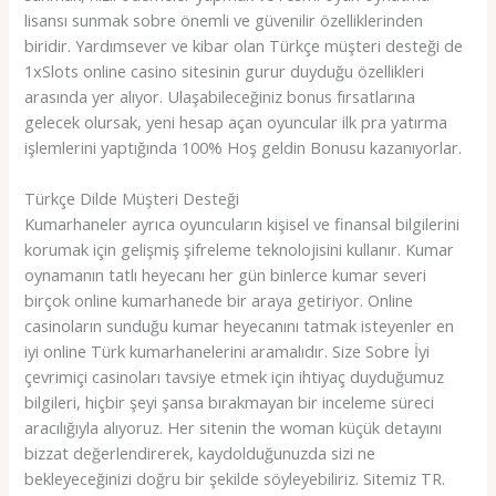
lisansı sunmak sobre önemli ve güvenilir özelliklerinden
biridir. Yardımsever ve kibar olan Türkçe müşteri desteği de
1xSlots online casino sitesinin gurur duyduğu özellikleri
arasında yer alıyor. Ulaşabileceğiniz bonus fırsatlarına
gelecek olursak, yeni hesap açan oyuncular ilk pra yatırma
işlemlerini yaptığında 100% Hoş geldin Bonusu kazanıyorlar.
Türkçe Dilde Müşteri Desteği
Kumarhaneler ayrıca oyuncuların kişisel ve finansal bilgilerini
korumak için gelişmiş şifreleme teknolojisini kullanır. Kumar
oynamanın tatlı heyecanı her gün binlerce kumar severi
birçok online kumarhanede bir araya getiriyor. Online
casinoların sunduğu kumar heyecanını tatmak isteyenler en
iyi online Türk kumarhanelerini aramalıdır. Size Sobre İyi
çevrimiçi casinoları tavsiye etmek için ihtiyaç duyduğumuz
bilgileri, hiçbir şeyi şansa bırakmayan bir inceleme süreci
aracılığıyla alıyoruz. Her sitenin the woman küçük detayını
bizzat değerlendirerek, kaydolduğunuzda sizi ne
bekleyeceğinizi doğru bir şekilde söyleyebiliriz. Sitemiz TR.