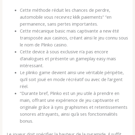
Cette méthode réduit les chances de perdre,
automobile vous recevrez kklk paiements” “en
permanence, sans pertes importantes.
Cette mécanique basic mais captivante a new été
transposée aux casinos, créant ainsi le jeu connu sous
le nom de Plinko casino.
Cette device à sous exclusive n’a pas encore
d’analogues et présente un gameplay easy mais
intéressant.
Le plinko game devient ainsi une véritable péripétie,
qu’il soit joué en mode récréatif ou avec de l’argent
réel.
“Durante bref, Plinko est un jeu utile à prendre en
main, offrant une expérience de jeu captivante et
originale grâce à syns graphismes et retentissements
sonores attrayants, ainsi qu’à ses fonctionnalités
bonus.
Le joueur doit spécifier la hauteur de la pyramide, il suffit