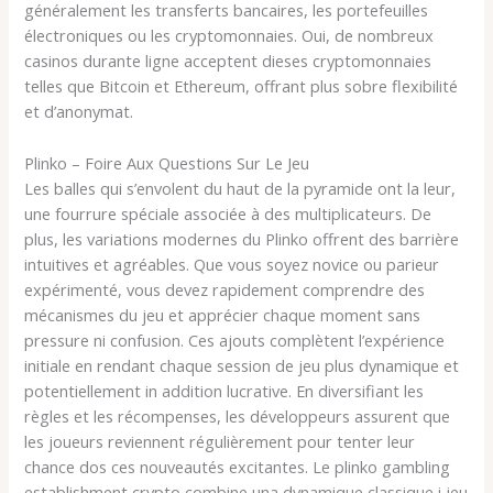
généralement les transferts bancaires, les portefeuilles
électroniques ou les cryptomonnaies. Oui, de nombreux
casinos durante ligne acceptent dieses cryptomonnaies
telles que Bitcoin et Ethereum, offrant plus sobre flexibilité
et d’anonymat.
Plinko – Foire Aux Questions Sur Le Jeu
Les balles qui s’envolent du haut de la pyramide ont la leur,
une fourrure spéciale associée à des multiplicateurs. De
plus, les variations modernes du Plinko offrent des barrière
intuitives et agréables. Que vous soyez novice ou parieur
expérimenté, vous devez rapidement comprendre des
mécanismes du jeu et apprécier chaque moment sans
pressure ni confusion. Ces ajouts complètent l’expérience
initiale en rendant chaque session de jeu plus dynamique et
potentiellement in addition lucrative. En diversifiant les
règles et les récompenses, les développeurs assurent que
les joueurs reviennent régulièrement pour tenter leur
chance dos ces nouveautés excitantes. Le plinko gambling
establishment crypto combine una dynamique classique i jeu