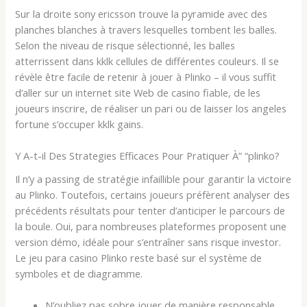
Sur la droite sony ericsson trouve la pyramide avec des
planches blanches à travers lesquelles tombent les balles.
Selon the niveau de risque sélectionné, les balles
atterrissent dans kklk cellules de différentes couleurs. Il se
révèle être facile de retenir à jouer à Plinko – il vous suffit
d’aller sur un internet site Web de casino fiable, de les
joueurs inscrire, de réaliser un pari ou de laisser los angeles
fortune s’occuper kklk gains.
Y A-t-il Des Strategies Efficaces Pour Pratiquer À” “plinko?
Il n’y a passing de stratégie infaillible pour garantir la victoire
au Plinko. Toutefois, certains joueurs préfèrent analyser des
précédents résultats pour tenter d’anticiper le parcours de
la boule. Oui, para nombreuses plateformes proposent une
version démo, idéale pour s’entraîner sans risque investor.
Le jeu para casino Plinko reste basé sur el système de
symboles et de diagramme.
N’oubliez pas sobre jouer de manière responsable