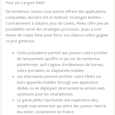
Pour De L’argent Réel?
De nombreux casinos sous licence offrent des applications
compatibles derrière iOS et Android. Stratégies limitées –
Contrairement à d’autres jeux de casino, Plinko offre peu de
possibilités serve des stratégies processes. Jouez à este
niveau de risque élevé pour forcir vos chances sobre gagner
ce prix généreux.
Cette polyvalence permet aux joueurs sobre profiter
de l’amusement qu’offre ce jeu sur de nombreux
plateformes, qu’il s’agisse d’ordinateurs de bureau,
sobre portables ou d’appareils mobiles.
Les internautes peuvent profiter sobre Plinko sur
leurs appareils mobiles through une application
dédiée ou en déployant directement la version web
optimisée pour les smartphones.
Le game plinko représente une expérience very
simple mais immersive qui attire des joueurs dans le
lieu entier, notamment en France.