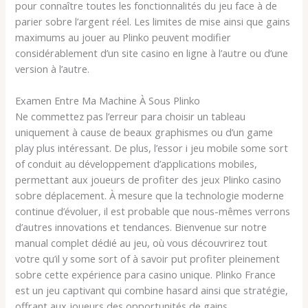
pour connaître toutes les fonctionnalités du jeu face à de
parier sobre l’argent réel. Les limites de mise ainsi que gains
maximums au jouer au Plinko peuvent modifier
considérablement d’un site casino en ligne à l’autre ou d’une
version à l’autre.
Examen Entre Ma Machine À Sous Plinko
Ne commettez pas l’erreur para choisir un tableau
uniquement à cause de beaux graphismes ou d’un game
play plus intéressant. De plus, l’essor i jeu mobile some sort
of conduit au développement d’applications mobiles,
permettant aux joueurs de profiter des jeux Plinko casino
sobre déplacement. À mesure que la technologie moderne
continue d’évoluer, il est probable que nous-mêmes verrons
d’autres innovations et tendances. Bienvenue sur notre
manual complet dédié au jeu, où vous découvrirez tout
votre qu’il y some sort of à savoir put profiter pleinement
sobre cette expérience para casino unique. Plinko France
est un jeu captivant qui combine hasard ainsi que stratégie,
offrant aux joueurs des opportunités de gains