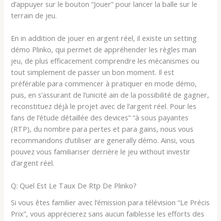
d’appuyer sur le bouton “Jouer” pour lancer la balle sur le
terrain de jeu.
En in addition de jouer en argent réel, il existe un setting
démo Plinko, qui permet de appréhender les règles man
jeu, de plus efficacement comprendre les mécanismes ou
tout simplement de passer un bon moment. Il est
préférable para commencer à pratiquer en mode démo,
puis, en s’assurant de l’unicité ain de la possibilité de gagner,
reconstituez déjà le projet avec de l’argent réel. Pour les
fans de l’étude détaillée des devices” “à sous payantes
(RTP), du nombre para pertes et para gains, nous vous
recommandons d’utiliser are generally démo. Ainsi, vous
pouvez vous familiariser derrière le jeu without investir
d’argent réel.
Q: Quel Est Le Taux De Rtp De Plinko?
Si vous êtes familier avec l’émission para télévision “Le Précis
Prix”, vous apprécierez sans aucun faiblesse les efforts des