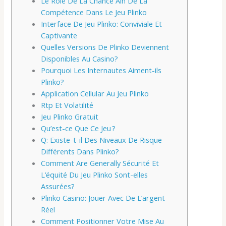
Le Rôle De La Chance Ain De La
Compétence Dans Le Jeu Plinko
Interface De Jeu Plinko: Conviviale Et
Captivante
Quelles Versions De Plinko Deviennent
Disponibles Au Casino?
Pourquoi Les Internautes Aiment-ils
Plinko?
Application Cellular Au Jeu Plinko
Rtp Et Volatilité
Jeu Plinko Gratuit
Qu’est-ce Que Ce Jeu ?
Q: Existe-t-il Des Niveaux De Risque
Différents Dans Plinko?
Comment Are Generally Sécurité Et
L’équité Du Jeu Plinko Sont-elles
Assurées?
Plinko Casino: Jouer Avec De L’argent
Réel
Comment Positionner Votre Mise Au