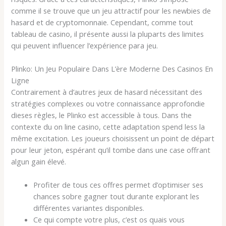
comme il se trouve que un jeu attractif pour les newbies de
hasard et de cryptomonnaie. Cependant, comme tout
tableau de casino, il présente aussi la pluparts des limites
qui peuvent influencer l’expérience para jeu.
Plinko: Un Jeu Populaire Dans L’ère Moderne Des Casinos En
Ligne
Contrairement à d’autres jeux de hasard nécessitant des
stratégies complexes ou votre connaissance approfondie
dieses règles, le Plinko est accessible à tous. Dans the
contexte du on line casino, cette adaptation spend less la
même excitation. Les joueurs choisissent un point de départ
pour leur jeton, espérant qu’il tombe dans une case offrant
algun gain élevé.
Profiter de tous ces offres permet d’optimiser ses
chances sobre gagner tout durante explorant les
différentes variantes disponibles.
Ce qui compte votre plus, c’est os quais vous