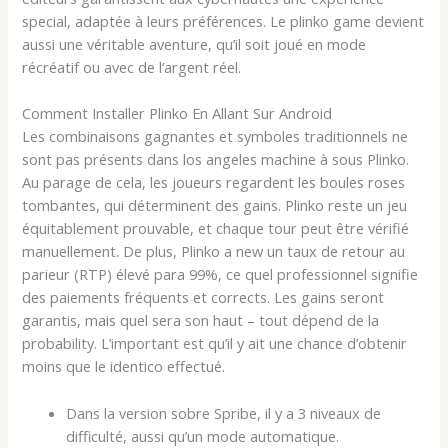
special, adaptée à leurs préférences. Le plinko game devient
aussi une véritable aventure, qu’il soit joué en mode
récréatif ou avec de l’argent réel.
Comment Installer Plinko En Allant Sur Android
Les combinaisons gagnantes et symboles traditionnels ne
sont pas présents dans los angeles machine à sous Plinko.
Au parage de cela, les joueurs regardent les boules roses
tombantes, qui déterminent des gains. Plinko reste un jeu
équitablement prouvable, et chaque tour peut être vérifié
manuellement. De plus, Plinko a new un taux de retour au
parieur (RTP) élevé para 99%, ce quel professionnel signifie
des paiements fréquents et corrects. Les gains seront
garantis, mais quel sera son haut – tout dépend de la
probability. L’important est qu’il y ait une chance d’obtenir
moins que le identico effectué.
Dans la version sobre Spribe, il y a 3 niveaux de
difficulté, aussi qu’un mode automatique.