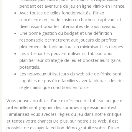
pendant cet aventure de jeu en ligne Plinko en France.
Avec toutes de telles fonctionnalités, Plinko
représente un jeu de casino en hachure captivant et
divertissant pour les internautes de tous niveaux.
Une bonne gestion du budget et une définition
responsable permettront aux joueurs de profiter
pleinement du tableau tout en minimisant les risques.
Les internautes peuvent utiliser ce tableau pour
planifier leur stratégie de jeu et booster leurs gains
potentiels.
Les nouveaux utilisateurs du web site de Plinko sont
capables ne pas être familiers avec la plupart des des
règles ainsi que conditions en force.
Vous pouvez profiter d’une expérience de tableau unique et
potentiellement gagner des sommes impressionnantes!
Familiarisez-vous avec les règles du jeu dans notre critique
et tentez votre chance! De plus, sur notre site Web, il est
possible de essayer la edition démo gratuite sobre Plinko