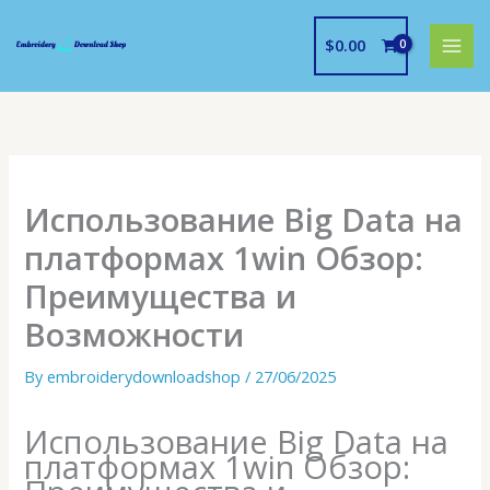
Skip
to
$
0.00
content
Использование Big Data на
платформах 1win Обзор:
Преимущества и
Возможности
By
embroiderydownloadshop
/
27/06/2025
Использование Big Data на
платформах 1win Обзор: