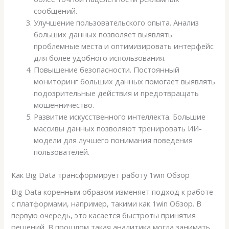
сообщений.
Улучшение пользовательского опыта. Анализ
больших данных позволяет выявлять
проблемные места и оптимизировать интерфейс
для более удобного использования.
Повышение безопасности. Постоянный
мониторинг больших данных помогает выявлять
подозрительные действия и предотвращать
мошенничество.
Развитие искусственного интеллекта. Большие
массивы данных позволяют тренировать ИИ-
модели для лучшего понимания поведения
пользователей.
Как Big Data трансформирует работу 1win Обзор
Big Data коренным образом изменяет подход к работе
с платформами, например, такими как 1win Обзор. В
первую очередь, это касается быстроты принятия
решений. В прошлом такая аналитика могла занимать