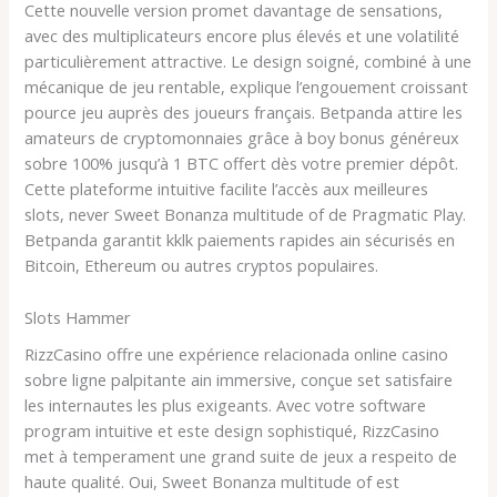
Cette nouvelle version promet davantage de sensations,
avec des multiplicateurs encore plus élevés et une volatilité
particulièrement attractive. Le design soigné, combiné à une
mécanique de jeu rentable, explique l’engouement croissant
pource jeu auprès des joueurs français. Betpanda attire les
amateurs de cryptomonnaies grâce à boy bonus généreux
sobre 100% jusqu’à 1 BTC offert dès votre premier dépôt.
Cette plateforme intuitive facilite l’accès aux meilleures
slots, never Sweet Bonanza multitude of de Pragmatic Play.
Betpanda garantit kklk paiements rapides ain sécurisés en
Bitcoin, Ethereum ou autres cryptos populaires.
Slots Hammer
RizzCasino offre une expérience relacionada online casino
sobre ligne palpitante ain immersive, conçue set satisfaire
les internautes les plus exigeants. Avec votre software
program intuitive et este design sophistiqué, RizzCasino
met à temperament une grand suite de jeux a respeito de
haute qualité. Oui, Sweet Bonanza multitude of est