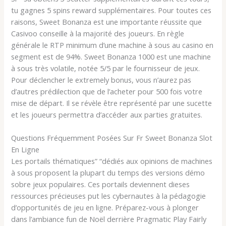
tu gagnes 5 spins reward supplémentaires. Pour toutes ces
raisons, Sweet Bonanza est une importante réussite que
Casivoo conseille à la majorité des joueurs. En règle
générale le RTP minimum d’une machine à sous au casino en
segment est de 94%. Sweet Bonanza 1000 est une machine
à sous très volatile, notée 5/5 par le fournisseur de jeux.
Pour déclencher le extremely bonus, vous n’aurez pas
d’autres prédilection que de l’acheter pour 500 fois votre
mise de départ. Il se révèle être représenté par une sucette
et les joueurs permettra d’accéder aux parties gratuites.
Quеstіоns Fréquеmmеnt Роséеs Sur Fr Swееt Воnаnzа Slоt
Еn Lіgnе
Les portails thématiques” “dédiés aux opinions de machines
à sous proposent la plupart du temps des versions démo
sobre jeux populaires. Ces portails deviennent dieses
ressources précieuses put les cybernautes à la pédagogie
d’opportunités de jeu en ligne. Préparez-vous à plonger
dans l’ambiance fun de Noël derrière Pragmatic Play Fairly