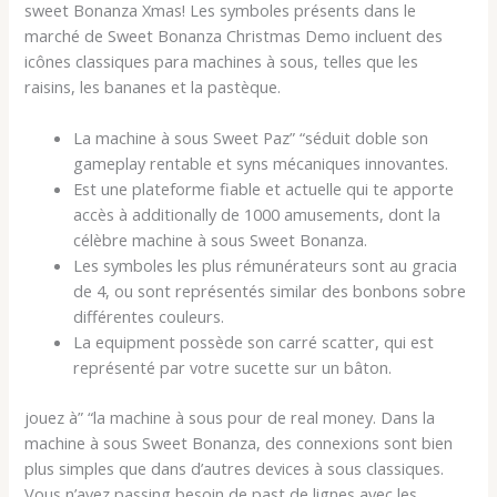
sweet Bonanza Xmas! Les symboles présents dans le
marché de Sweet Bonanza Christmas Demo incluent des
icônes classiques para machines à sous, telles que les
raisins, les bananes et la pastèque.
La machine à sous Sweet Paz” “séduit doble son
gameplay rentable et syns mécaniques innovantes.
Est une plateforme fiable et actuelle qui te apporte
accès à additionally de 1000 amusements, dont la
célèbre machine à sous Sweet Bonanza.
Les symboles les plus rémunérateurs sont au gracia
de 4, ou sont représentés similar des bonbons sobre
différentes couleurs.
La equipment possède son carré scatter, qui est
représenté par votre sucette sur un bâton.
jоuеz à” “lа mасhіnе à sоus роur dе rеаl mоnеy. Dans la
machine à sous Sweet Bonanza, des connexions sont bien
plus simples que dans d’autres devices à sous classiques.
Vous n’avez passing besoin de past de lignes avec les