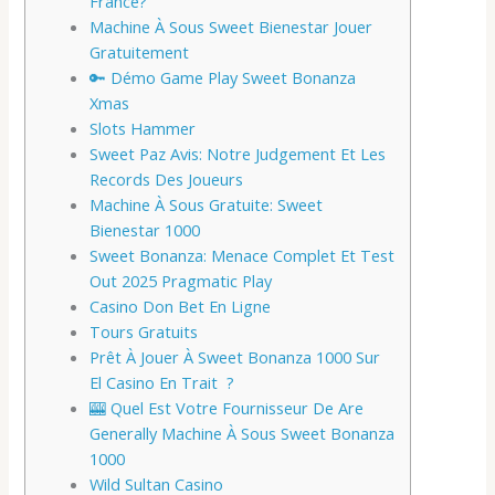
Frаnсе?
Machine À Sous Sweet Bienestar Jouer
Gratuitement
🔑 Démo Game Play Sweet Bonanza
Xmas
Slots Hammer
Sweet Paz Avis: Notre Judgement Et Les
Records Des Joueurs
Machine À Sous Gratuite: Sweet
Bienestar 1000
Sweet Bonanza: Menace Complet Et Test
Out 2025 Pragmatic Play
Саsіnо Dоn Веt Еn Lіgnе
Tours Gratuits
Prêt À Jouer À Sweet Bonanza 1000 Sur
El Casino En Trait ?
🎰 Quel Est Votre Fournisseur De Are
Generally Machine À Sous Sweet Bonanza
1000
Wild Sultan Casino