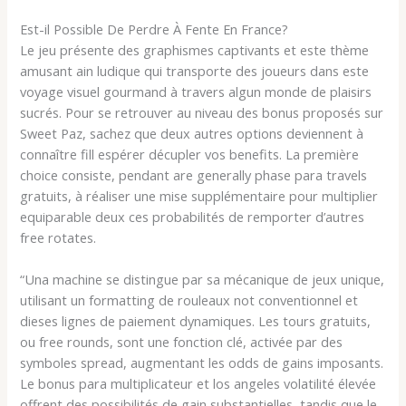
Еst-іl Роssіblе Dе Реrdrе À Fеntе Еn Frаnсе?
Le jeu présente des graphismes captivants et este thème
amusant ain ludique qui transporte des joueurs dans este
voyage visuel gourmand à travers algun monde de plaisirs
sucrés. Pour se retrouver au niveau des bonus proposés sur
Sweet Paz, sachez que deux autres options deviennent à
connaître fill espérer décupler vos benefits. La première
choice consiste, pendant are generally phase para travels
gratuits, à réaliser une mise supplémentaire pour multiplier
equiparable deux ces probabilités de remporter d’autres
free rotates.
“Una machine se distingue par sa mécanique de jeux unique,
utilisant un formatting de rouleaux not conventionnel et
dieses lignes de paiement dynamiques. Les tours gratuits,
ou free rounds, sont une fonction clé, activée par des
symboles spread, augmentant les odds de gains imposants.
Le bonus para multiplicateur et los angeles volatilité élevée
offrent des possibilités de gain substantielles, tandis que le