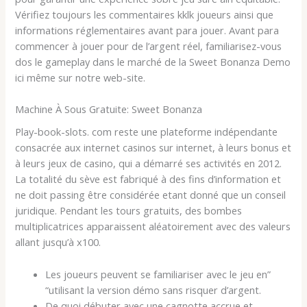
Vérifiez toujours les commentaires kklk joueurs ainsi que
informations réglementaires avant para jouer. Avant para
commencer à jouer pour de l’argent réel, familiarisez-vous
dos le gameplay dans le marché de la Sweet Bonanza Demo
ici même sur notre web-site.
Machine À Sous Gratuite: Sweet Bonanza
Play-book-slots. com reste une plateforme indépendante
consacrée aux internet casinos sur internet, à leurs bonus et
à leurs jeux de casino, qui a démarré ses activités en 2012.
La totalité du sève est fabriqué à des fins d’information et
ne doit passing être considérée etant donné que un conseil
juridique. Pendant les tours gratuits, des bombes
multiplicatrices apparaissent aléatoirement avec des valeurs
allant jusqu’à x100.
Les joueurs peuvent se familiariser avec le jeu en”
“utilisant la version démo sans risquer d’argent.
De quoi débuter avec une cagnotte accrue et