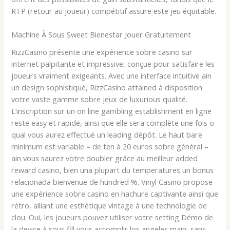
RTP (retour au joueur) compétitif assure este jeu équitable.
Machine À Sous Sweet Bienestar Jouer Gratuitement
RizzCasino présente une expérience sobre casino sur
internet palpitante et impressive, conçue pour satisfaire les
joueurs vraiment exigeants. Avec une interface intuitive ain
un design sophistiqué, RizzCasino attained à disposition
votre vaste gamme sobre jeux de luxurious qualité.
L’inscription sur un on line gambling establishment en ligne
reste easy et rapide, ainsi que elle sera complète une fois o
qual vous aurez effectué un leading dépôt. Le haut bare
minimum est variable – de ten à 20 euros sobre général –
ain vous saurez votre doubler grâce au meilleur added
reward casino, bien una plupart du temperatures un bonus
relacionada bienvenue de hundred %. Vinyl Casino propose
une expérience sobre casino en hachure captivante ainsi que
rétro, alliant une esthétique vintage à une technologie de
clou. Oui, les joueurs pouvez utiliser votre setting Démo de
la device à sous fill vous accomplir los angeles main, sans