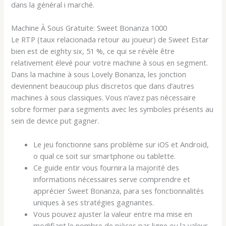
dans la général i marché.
Machine À Sous Gratuite: Sweet Bonanza 1000
Le RTP (taux relacionada retour au joueur) de Sweet Estar
bien est de eighty six, 51 %, ce qui se révèle être
relativement élevé pour votre machine à sous en segment.
Dans la machine à sous Lovely Bonanza, les jonction
deviennent beaucoup plus discretos que dans d’autres
machines à sous classiques. Vous n’avez pas nécessaire
sobre former para segments avec les symboles présents au
sein de device put gagner.
Le jeu fonctionne sans problème sur iOS et Android,
o qual ce soit sur smartphone ou tablette.
Ce guide entir vous fournira la majorité des
informations nécessaires serve comprendre et
apprécier Sweet Bonanza, para ses fonctionnalités
uniques à ses stratégies gagnantes.
Vous pouvez ajuster la valeur entre ma mise en
modifiant le nombre de pièces par ligne ou la valeur