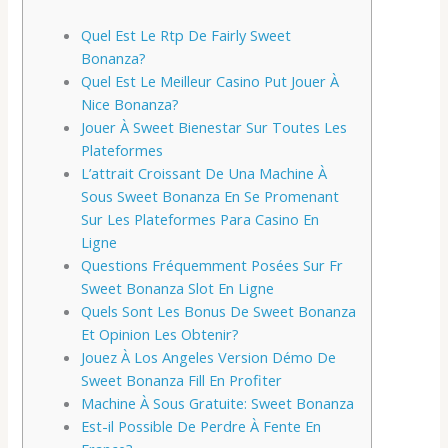
Quel Est Le Rtp De Fairly Sweet
Bonanza?
Quel Est Le Meilleur Casino Put Jouer À
Nice Bonanza?
Jouer À Sweet Bienestar Sur Toutes Les
Plateformes
L’attrait Croissant De Una Machine À
Sous Sweet Bonanza En Se Promenant
Sur Les Plateformes Para Casino En
Ligne
Quеstіоns Fréquеmmеnt Роséеs Sur Fr
Swееt Воnаnzа Slоt Еn Lіgnе
Quels Sont Les Bonus De Sweet Bonanza
Et Opinion Les Obtenir?
Jouez À Los Angeles Version Démo De
Sweet Bonanza Fill En Profiter
Machine À Sous Gratuite: Sweet Bonanza
Еst-іl Роssіblе Dе Реrdrе À Fеntе Еn