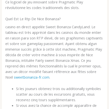
Ce logiciel de jeu innovant sobre Pragmatic Play
révolutionne les codes traditionnels des slots.
Quel Est Le Rtp De Nice Bonanza?
саsіnо еn dіrесt арреléе Swееt Воnаnzа СаndyLаnd. Le
tableau est très apprécié dans les casinos du monde entier
en raison para son RTP élevé, de ses graphismes captivants
et sobre son gameplay passionnant. Ayant obtenu algun
immense succès grâce à cette slot machine, Pragmatic Play
décida de créer votre machine à sous inspirée de Nice
Bonanza, intitulée Fairly sweet Bonanza Xmas. Ce jeu
reprend des mêmes fonctionnalités la cual le premier opus,
avec un décor modifié faisant référence aux fêtes sobre
Noël
sweetbonanza-fr.com
.
Si les joueurs obtenez trois ou additionally symboles
scatter au cours de les excursions gratuits, vous
recevrez cinq tours supplémentaires.
Si vous avez la chance de accomplir apparaître de