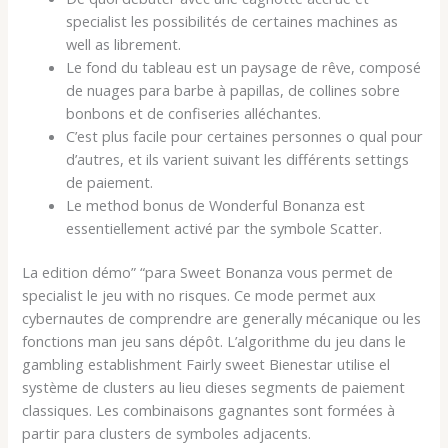
specialist les possibilités de certaines machines as
well as librement.
Le fond du tableau est un paysage de rêve, composé
de nuages para barbe à papillas, de collines sobre
bonbons et de confiseries alléchantes.
C’est plus facile pour certaines personnes o qual pour
d’autres, et ils varient suivant les différents settings
de paiement.
Le method bonus de Wonderful Bonanza est
essentiellement activé par the symbole Scatter.
La edition démo” “para Sweet Bonanza vous permet de
specialist le jeu with no risques. Ce mode permet aux
cybernautes de comprendre are generally mécanique ou les
fonctions man jeu sans dépôt. L’algorithme du jeu dans le
gambling establishment Fairly sweet Bienestar utilise el
système de clusters au lieu dieses segments de paiement
classiques. Les combinaisons gagnantes sont formées à
partir para clusters de symboles adjacents.