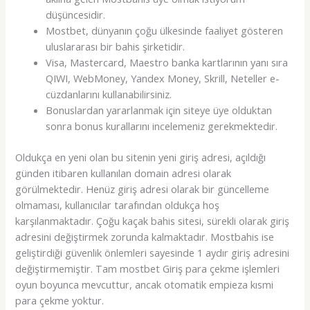
düşüncesidir.
Mostbet, dünyanın çoğu ülkesinde faaliyet gösteren
uluslararası bir bahis şirketidir.
Visa, Mastercard, Maestro banka kartlarının yanı sıra
QIWI, WebMoney, Yandex Money, Skrill, Neteller e-
cüzdanlarını kullanabilirsiniz.
Bonuslardan yararlanmak için siteye üye olduktan
sonra bonus kurallarını incelemeniz gerekmektedir.
Oldukça en yeni olan bu sitenin yeni giriş adresi, açıldığı
günden itibaren kullanılan domain adresi olarak
görülmektedir. Henüz giriş adresi olarak bir güncelleme
olmaması, kullanıcılar tarafından oldukça hoş
karşılanmaktadır. Çoğu kaçak bahis sitesi, sürekli olarak giriş
adresini değiştirmek zorunda kalmaktadır. Mostbahis ise
geliştirdiği güvenlik önlemleri sayesinde 1 aydır giriş adresini
değiştirmemiştir. Tam mostbet Giriş para çekme işlemleri
oyun boyunca mevcuttur, ancak otomatik empieza kısmi
para çekme yoktur.