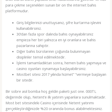
para çekme seçenekleri sunan bir on the internet bahis
platformudur.
Giriş bilgilerinizi unuttuysanız, şifre kurtarma işlevini
kullanabilirsiniz.
30’dan fazla spor dalında bahis oynayabilirsiniz
empieza her biri yalnızca en iyi oranlara ve bahis
pazarlarına sahiptir.
Diğer bahis bürolarının çoğunda bulunmayan
disiplinler temsil edilmektedir.
İşlemi tamamladıktan sonra, hemen bahis yapmaya ve
casino oyunları oynamaya başlayabilirsiniz.
Mostbet sitesi 2017 yılında hizmet” “vermeye başlayan
bir sitedir.
Bir sobre asıl bomba hoş geldin paketi just one. 000TL
değerinde olup, Netent’e ilk yatırım yapanlara sunulmaktadır.
Most bet sitesindeki Casino içerisinde Netent yatırımı
gerçekleştirdiğinizde %20 oranında bonus alabilmektesiniz.