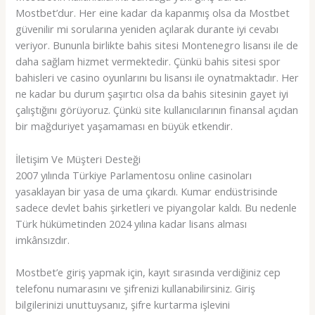
Mostbet’dur. Her eine kadar da kapanmış olsa da Mostbet
güvenilir mi sorularına yeniden açılarak durante iyi cevabı
veriyor. Bununla birlikte bahis sitesi Montenegro lisansı ile de
daha sağlam hizmet vermektedir. Çünkü bahis sitesi spor
bahisleri ve casino oyunlarını bu lisansı ile oynatmaktadır. Her
ne kadar bu durum şaşırtıcı olsa da bahis sitesinin gayet iyi
çalıştığını görüyoruz. Çünkü site kullanıcılarının finansal açıdan
bir mağduriyet yaşamaması en büyük etkendir.
İletişim Ve Müşteri Desteği
2007 yılında Türkiye Parlamentosu online casinoları
yasaklayan bir yasa de uma çıkardı. Kumar endüstrisinde
sadece devlet bahis şirketleri ve piyangolar kaldı. Bu nedenle
Türk hükümetinden 2024 yılına kadar lisans alması
imkânsızdır.
Mostbet’e giriş yapmak için, kayıt sırasında verdiğiniz cep
telefonu numarasını ve şifrenizi kullanabilirsiniz. Giriş
bilgilerinizi unuttuysanız, şifre kurtarma işlevini