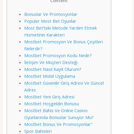
Content
Bonuslar Ve Promosyonlar
Popüler Most Bet Oyunlar
Most Bet’teki Metode Yardım Etmek
Hizmetinin Karakteri
Mostbet Promosyon Ve Bonus Çeşitleri
Nelerdir?
Mostbet Promosyon Kodu Nedir?
İletişim Ve Müşteri Desteği
Mostbet Nasıl Kayıt Olurum?
Mostbet Mobil Uygulama
Mostbet Güvenilir Giriş Adresi Ve Güncel
Adres
Mostbet Yeni Giriş Adresi
Mostbet Hoşgeldin Bonusu
Mostbet Bahis Ve Online Casino
Oyunlarında Bonuslar Sunuyor Mu?
Mostbet Bonus Ve Promosyonlar”
Spor Bahisleri