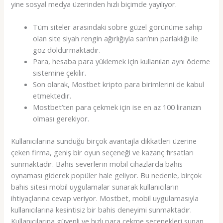
yine sosyal medya üzerinden hızlı biçimde yayılıyor.
Tüm siteler arasındaki sobre güzel görünüme sahip
olan site siyah rengin ağırlığıyla sarı’nın parlaklığı ile
göz doldurmaktadır.
Para, hesaba para yüklemek için kullanılan aynı ödeme
sistemine çekilir.
Son olarak, Mostbet kripto para birimlerini de kabul
etmektedir.
Mostbet’ten para çekmek için ise en az 100 liranızın
olması gerekiyor.
Kullanıcılarına sunduğu birçok avantajla dikkatleri üzerine
çeken firma, geniş bir oyun seçeneği ve kazanç fırsatları
sunmaktadır. Bahis severlerin mobil cihazlarda bahis
oynaması giderek popüler hale geliyor. Bu nedenle, birçok
bahis sitesi mobil uygulamalar sunarak kullanıcıların
ihtiyaçlarına cevap veriyor. Mostbet, mobil uygulamasıyla
kullanıcılarına kesintisiz bir bahis deneyimi sunmaktadır.
Kullanıcılarına güvenli ve hızlı para çekme seçenekleri sunan