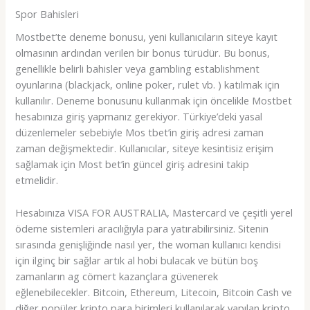
Spor Bahisleri
Mostbet’te deneme bonusu, yeni kullanıcıların siteye kayıt
olmasının ardından verilen bir bonus türüdür. Bu bonus,
genellikle belirli bahisler veya gambling establishment
oyunlarına (blackjack, online poker, rulet vb. ) katılmak için
kullanılır. Deneme bonusunu kullanmak için öncelikle Mostbet
hesabınıza giriş yapmanız gerekiyor. Türkiye’deki yasal
düzenlemeler sebebiyle Mos tbet’in giriş adresi zaman
zaman değişmektedir. Kullanıcılar, siteye kesintisiz erişim
sağlamak için Most bet’in güncel giriş adresini takip
etmelidir.
Hesabınıza VISA FOR AUSTRALIA, Mastercard ve çeşitli yerel
ödeme sistemleri aracılığıyla para yatırabilirsiniz. Sitenin
sırasında genişliğinde nasıl yer, the woman kullanıcı kendisi
için ilginç bir sağlar artık al hobi bulacak ve bütün boş
zamanların ag cömert kazançlara güvenerek
eğlenebilecekler. Bitcoin, Ethereum, Litecoin, Bitcoin Cash ve
diğer popüler kripto para birimleri kullanılarak yapılan kripto