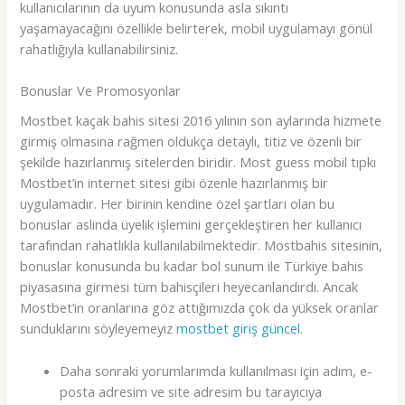
kullanıcılarının da uyum konusunda asla sıkıntı
yaşamayacağını özellikle belirterek, mobil uygulamayı gönül
rahatlığıyla kullanabilirsiniz.
Bonuslar Ve Promosyonlar
Mostbet kaçak bahis sitesi 2016 yılının son aylarında hizmete
girmiş olmasına rağmen oldukça detaylı, titiz ve özenli bir
şekilde hazırlanmış sitelerden biridir. Most guess mobil tıpkı
Mostbet’in internet sitesi gibi özenle hazırlanmış bir
uygulamadır. Her birinin kendine özel şartları olan bu
bonuslar aslında üyelik işlemini gerçekleştiren her kullanıcı
tarafından rahatlıkla kullanılabilmektedir. Mostbahis sitesinin,
bonuslar konusunda bu kadar bol sunum ile Türkiye bahis
piyasasına girmesi tüm bahisçileri heyecanlandırdı. Ancak
Mostbet’in oranlarına göz attığımızda çok da yüksek oranlar
sunduklarını söyleyemeyiz
mostbet giriş güncel
.
Daha sonraki yorumlarımda kullanılması için adım, e-
posta adresim ve site adresim bu tarayıcıya