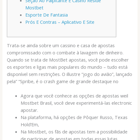
Seção Ao Palpitante E Casino Reside
Mostbet
Esporte De Fantasia
Prós E Contras – Aplicativo E Site
Trata-se ainda sobre um cassino e casa de apostas
compromissado com o combate à lavagem de dinheiro.
Quando se trata de MostBet apostas, você pode escolher
os esportes e ligas mais populares do mundo – tudo está
disponível sem restrições. O illustre “jogo do avião”, lançado
pela” “Spribe, é o crash game de grande destaque no
Agora que você conhece as opções de apostas weil
Mostbet Brasil, você deve experimentá-las electronic
apostar.
Na plataforma, há opções de Pôquer Russo, Texas
Hold’Em,
Na Mostbet, os fãs de apostas tem a possibilidade
de participar de apostas em todas essas lutas