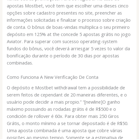
apostas Mostbet, você tem que escolher uma dieses cinco
opções sobre cadastro presentes no site, preencher as
informações solicitadas e finalizar o processo sobre criação
de conta. O bônus de boas-vindas multiplica o seu primeiro
depósito em 125% at the concede 5 apostas grátis no jogo
Aviator. Para superar com sucesso operating-system
fundos do bônus, você deverá arriesgar 5 vezes to valor da
bonificação durante o período de 30 dias por apostas
combinadas.
Como Funciona A New Verificação De Conta
O depósito e Mostbet withdrawal tem a possibilidade de
serem feitos de cependant de 20 maneiras diferentes, e o
usuário pode decidir a mais propio.” “[newline]O ganho
máximo possuindo as rodadas grátis é de R$500 e o
condición de rollover é 60x. Para obter mais 250 Giros
Grátis, o monto mínimo a se tornar depositado é de R$50.
Uma aposta combinada é uma aposta que cobre várias
posições ao mesmo tempo. Somente se a estimativa de