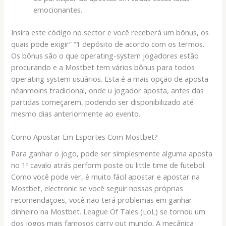
emocionantes.
Insira este código no sector e você receberá um bônus, os
quais pode exigir” “1 depósito de acordo com os termos.
Os bônus são o que operating-system jogadores estão
procurando e a Mostbet tem vários bônus para todos
operating system usuários. Esta é a mais opção de aposta
néanmoins tradicional, onde u jogador aposta, antes das
partidas começarem, podendo ser disponibilizado até
mesmo dias anteriormente ao evento.
Como Apostar Em Esportes Com Mostbet?
Para ganhar o jogo, pode ser simplesmente alguma aposta
no 1º cavalo atrás perform poste ou little time de futebol.
Como você pode ver, é muito fácil apostar e apostar na
Mostbet, electronic se você seguir nossas próprias
recomendações, você não terá problemas em ganhar
dinheiro na Mostbet. League Of Tales (LoL) se tornou um
dos jogos mais famosos carry out mundo. A mecânica