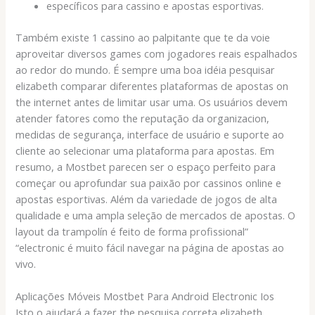
específicos para cassino e apostas esportivas.
Também existe 1 cassino ao palpitante que te da voie
aproveitar diversos games com jogadores reais espalhados
ao redor do mundo. É sempre uma boa idéia pesquisar
elizabeth comparar diferentes plataformas de apostas on
the internet antes de limitar usar uma. Os usuários devem
atender fatores como the reputação da organizacion,
medidas de segurança, interface de usuário e suporte ao
cliente ao selecionar uma plataforma para apostas. Em
resumo, a Mostbet parecen ser o espaço perfeito para
começar ou aprofundar sua paixão por cassinos online e
apostas esportivas. Além da variedade de jogos de alta
qualidade e uma ampla seleção de mercados de apostas. O
layout da trampolín é feito de forma profissional”
“electronic é muito fácil navegar na página de apostas ao
vivo.
Aplicações Móveis Mostbet Para Android Electronic Ios
Isto o ajudará a fazer the pesquisa correta elizabeth