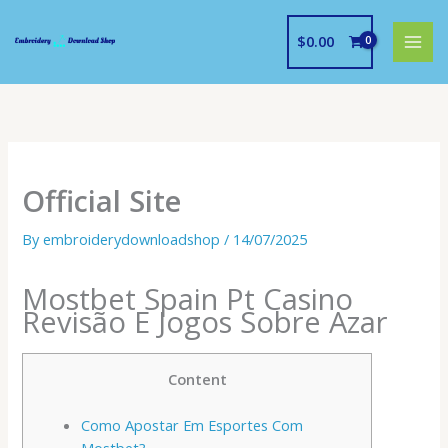
Skip
to
$
0.00
content
Official Site
By
embroiderydownloadshop
/
14/07/2025
Mostbet Spain Pt Casino
Revisão E Jogos Sobre Azar
Content
Como Apostar Em Esportes Com