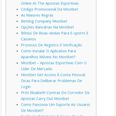
Online At The Apostas Esportivas
Código Promocional Da Mostbet
As Maiores Regras
Betting Company Mostbet
Opções Bancárias Na Mostbet
Bônus De Boas-vindas Para E-sports E
Cassinos
Processo De Registro E Verificação
Como Instalar O Aplicativo Para
Aparelhos Móveis No Mostbet?
Mostbet – Apostas Esportivas Com U
Líder De Mercado
Mostbet Get Access À Conta Pessoal:
Dicas Para Deliberar Problemas De
Login
Prós Elizabeth Contras Do Corredor De
Apostas Carry Out Mostbet
Como Funciona Um Suporte Ao Usuario
De Mostbet?