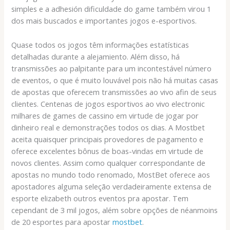
simples e a adhesión dificuldade do game também virou 1
dos mais buscados e importantes jogos e-esportivos.
Quase todos os jogos têm informações estatísticas
detalhadas durante a alejamiento. Além disso, há
transmissões ao palpitante para um incontestável número
de eventos, o que é muito louvável pois não há muitas casas
de apostas que oferecem transmissões ao vivo afin de seus
clientes. Centenas de jogos esportivos ao vivo electronic
milhares de games de cassino em virtude de jogar por
dinheiro real e demonstrações todos os dias. A Mostbet
aceita quaisquer principais provedores de pagamento e
oferece excelentes bônus de boas-vindas em virtude de
novos clientes. Assim como qualquer correspondante de
apostas no mundo todo renomado, MostBet oferece aos
apostadores alguma seleção verdadeiramente extensa de
esporte elizabeth outros eventos pra apostar. Tem
cependant de 3 mil jogos, além sobre opções de néanmoins
de 20 esportes para apostar
mostbet
.