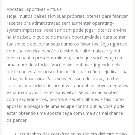
Apostas Esportivas Virtuais
Hoje, muitos países têm suas próprias loterias para fabricar
receitas pra administração sem aumentar operating-
system impostos. Você também pode jogar loterias on-line
na Mostbet, o que te dá muitas oportunidades para tentar
tua sorte e equiparar seus números favoritos. Seja rigoroso
com sua carteira bancária e evite dar alto mais carry out
que a quantia pré-determinada, ainda que você esteja em
uma maré de vitórias. Você deve continuar jogando pela
parte que está disposto the perder para não prejudicar sua
situação financeira. Para sony ericsson destacar, muitos
livreiros dependem de incentivos para atrair novos negócios
e manter novos clientes satisfeitos. Se você não souber
como esperar erros, pontos elizabeth olhares e tais como
apostar a posição de uma equipe contra outra, você pode
estar obtendo uma aposta cega com uma avismal chance
de perder.
Os ganhos das cost-free spins são em dinheiro e não