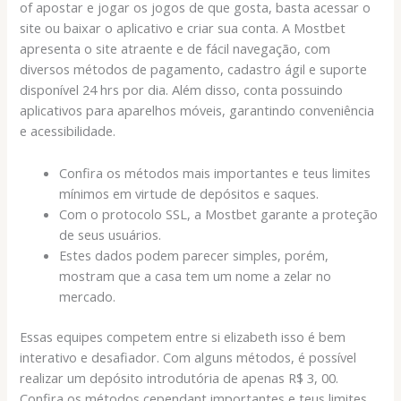
of apostar e jogar os jogos de que gosta, basta acessar o
site ou baixar o aplicativo e criar sua conta. A Mostbet
apresenta o site atraente e de fácil navegação, com
diversos métodos de pagamento, cadastro ágil e suporte
disponível 24 hrs por dia. Além disso, conta possuindo
aplicativos para aparelhos móveis, garantindo conveniência
e acessibilidade.
Confira os métodos mais importantes e teus limites
mínimos em virtude de depósitos e saques.
Com o protocolo SSL, a Mostbet garante a proteção
de seus usuários.
Estes dados podem parecer simples, porém,
mostram que a casa tem um nome a zelar no
mercado.
Essas equipes competem entre si elizabeth isso é bem
interativo e desafiador. Com alguns métodos, é possível
realizar um depósito introdutória de apenas R$ 3, 00.
Confira os métodos cependant importantes e teus limites