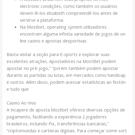
electronic condições, como também os usuários
devem lê-los elizabeth compreendê-los antes de
servirse a plataforma.
Na Mostbet, operating system utilizadores
encontram alguma infinita variedade de jogos de on
line casino e apostas desportivas.
Basta visitar a seção para E-sports e explorar suas
excelentes atrações. Apostadores na MostBet podem
apostar no pré-jogo,” “porém também podem apostar
durante as partidas ou lutas, em mercados como handicap
e outros. Além disso, podem acessar estatísticas ao festón
e tudo que
Casino Ao Vivo
A Incapere de aposta Mostbet oferece diversas opções de
pagamento, facilitando a experiência 2 jogadores
brasileiros, incluindo Pix, transferências bancárias,”
“criptomoedas e carteiras digitais. Para começar some sort