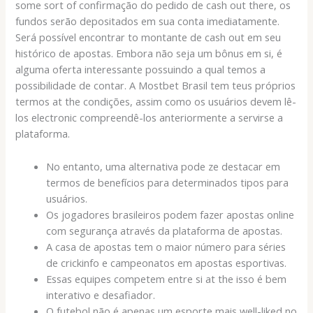
some sort of confirmação do pedido de cash out there, os
fundos serão depositados em sua conta imediatamente.
Será possível encontrar to montante de cash out em seu
histórico de apostas. Embora não seja um bônus em si, é
alguma oferta interessante possuindo a qual temos a
possibilidade de contar. A Mostbet Brasil tem teus próprios
termos at the condições, assim como os usuários devem lê-
los electronic compreendê-los anteriormente a servirse a
plataforma.
No entanto, uma alternativa pode ze destacar em
termos de benefícios para determinados tipos para
usuários.
Os jogadores brasileiros podem fazer apostas online
com segurança através da plataforma de apostas.
A casa de apostas tem o maior número para séries
de crickinfo e campeonatos em apostas esportivas.
Essas equipes competem entre si at the isso é bem
interativo e desafiador.
O futebol não é apenas um esporte mais well-liked no