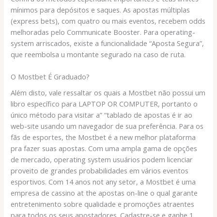
mínimos para depósitos e saques. As apostas múltiplas
(express bets), com quatro ou mais eventos, recebem odds
melhoradas pelo Communicate Booster. Para operating-
system arriscados, existe a funcionalidade “Aposta Segura”,
que reembolsa u montante segurado na caso de ruta.
O Mostbet É Graduado?
Além disto, vale ressaltar os quais a Mostbet não possui um
libro específico para LAPTOP OR COMPUTER, portanto o
único método para visitar a” “tablado de apostas é ir ao
web-site usando um navegador de sua preferência. Para os
fãs de esportes, the Mostbet é a new melhor plataforma
pra fazer suas apostas. Com uma ampla gama de opções
de mercado, operating system usuários podem licenciar
proveito de grandes probabilidades em vários eventos
esportivos. Com 14 anos not any setor, a Mostbet é uma
empresa de cassino at the apostas on-line o qual garante
entretenimento sobre qualidade e promoções atraentes
para todos os seus apostadores. Cadastre-se e ganhe 1