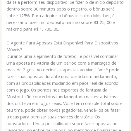
da tela perform seu dispositivo. Se fizer o de início depósito
dentro sobre 30 minutos após o registro, o bônus será
sobre 125%. Para adquirir o bônus inicial da Mostbet, é
necessário fazer um depósito mínimo sobre R$ 25, 00 e
máximo para R$ 1. 700, 00.
O Agente Para Apostas Está Disponível Para Dispositivos
Móveis?
Durante uma alejamiento de futebol, é possível combinar
uma aposta na vitória de um period com a marcação de
mais de 2 gols. Ao decidir as apostas ao vivo,” “você pode
fazer suas apostas durante uma partida em andamento,
com as probabilidades mudando em pace real de acordo
com o jogo. Os pontos nos esportes de fantasia da
Mostbet são concedidos fundamentada nas estatísticas
dos drūteiva em jogos reais. Você tem controle total sobre
teu time, pode obter novos jogadores, vendê-los ou fazer
trocas para otimizar suas chances de vitória. Os
apostadores têm a possibilidade sobre fazer apostas no
vencedor, no entire de rounds, no método de finalização e