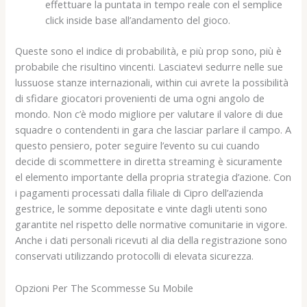
effettuare la puntata in tempo reale con el semplice
click inside base all’andamento del gioco.
Queste sono el indice di probabilità, e più prop sono, più è
probabile che risultino vincenti. Lasciatevi sedurre nelle sue
lussuose stanze internazionali, within cui avrete la possibilità
di sfidare giocatori provenienti de uma ogni angolo de
mondo. Non c’è modo migliore per valutare il valore di due
squadre o contendenti in gara che lasciar parlare il campo. A
questo pensiero, poter seguire l’evento su cui cuando
decide di scommettere in diretta streaming è sicuramente
el elemento importante della propria strategia d’azione. Con
i pagamenti processati dalla filiale di Cipro dell’azienda
gestrice, le somme depositate e vinte dagli utenti sono
garantite nel rispetto delle normative comunitarie in vigore.
Anche i dati personali ricevuti al dia della registrazione sono
conservati utilizzando protocolli di elevata sicurezza.
Opzioni Per The Scommesse Su Mobile