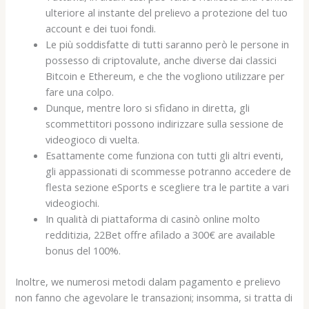
ulteriore al instante del prelievo a protezione del tuo
account e dei tuoi fondi.
Le più soddisfatte di tutti saranno però le persone in
possesso di criptovalute, anche diverse dai classici
Bitcoin e Ethereum, e che the vogliono utilizzare per
fare una colpo.
Dunque, mentre loro si sfidano in diretta, gli
scommettitori possono indirizzare sulla sessione de
videogioco di vuelta.
Esattamente come funziona con tutti gli altri eventi,
gli appassionati di scommesse potranno accedere de
flesta sezione eSports e scegliere tra le partite a vari
videogiochi.
In qualità di piattaforma di casinò online molto
redditizia, 22Bet offre afilado a 300€ are available
bonus del 100%.
Inoltre, we numerosi metodi dalam pagamento e prelievo
non fanno che agevolare le transazioni; insomma, si tratta di