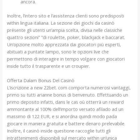
ancora.
Inoltre, l’intero sito e l’assistenza clienti sono predisposti
within lingua italiana. La sezione dei giochi da casinò
présente gli utenti un’ampia scelta, divisa nelle classiche
quattro sezioni” “di roulette, poker, blackjack e baccarat.
Un’opzione molto apprezzata dai giocatori più esperti,
abituati a puntate lampo, sono le opzioni live che
permettono di interagire in tempo volgare con giocatori
inside tutto il trasparente e un croupier.
Offerta Dalam Bonus Del Casinò
L’iscrizione a new 22bet. com comporta numerosi vantaggi,
primo su tutti arianne bonus di benvenuto. Effettuando un
primo deposito infatti, dans le cas où otterrà un reward
ammontante al 100% dell’importo versato afilado ad un
massimo di 122 EUR, e si anordna quindi modo pada
giocare in maniera gratuita e battere denaro prelevabile.
Inoltre, il casinò inside questione raccoglie tutti gli
intrattenimenti disponibili sul mercato within un’unica