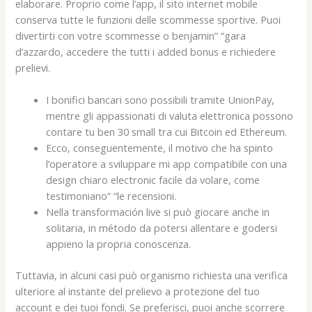
elaborare. Proprio come l’app, il sito internet mobile
conserva tutte le funzioni delle scommesse sportive. Puoi
divertirti con votre scommesse o benjamin” “gara
d’azzardo, accedere the tutti i added bonus e richiedere
prelievi.
I bonifici bancari sono possibili tramite UnionPay,
mentre gli appassionati di valuta elettronica possono
contare tu ben 30 small tra cui Bitcoin ed Ethereum.
Ecco, conseguentemente, il motivo che ha spinto
l’operatore a sviluppare mi app compatibile con una
design chiaro electronic facile da volare, come
testimoniano” “le recensioni.
Nella transformación live si può giocare anche in
solitaria, in método da potersi allentare e godersi
appieno la propria conoscenza.
Tuttavia, in alcuni casi può organismo richiesta una verifica
ulteriore al instante del prelievo a protezione del tuo
account e dei tuoi fondi. Se preferisci, puoi anche scorrere