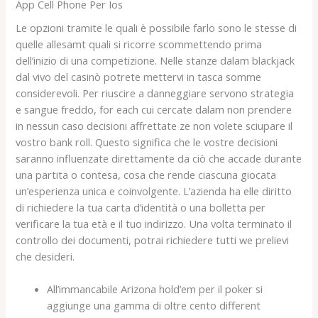
App Cell Phone Per Ios
Le opzioni tramite le quali è possibile farlo sono le stesse di
quelle allesamt quali si ricorre scommettendo prima
dell’inizio di una competizione. Nelle stanze dalam blackjack
dal vivo del casinò potrete mettervi in tasca somme
considerevoli. Per riuscire a danneggiare servono strategia
e sangue freddo, for each cui cercate dalam non prendere
in nessun caso decisioni affrettate ze non volete sciupare il
vostro bank roll. Questo significa che le vostre decisioni
saranno influenzate direttamente da ciò che accade durante
una partita o contesa, cosa che rende ciascuna giocata
un’esperienza unica e coinvolgente. L’azienda ha elle diritto
di richiedere la tua carta d’identità o una bolletta per
verificare la tua età e il tuo indirizzo. Una volta terminato il
controllo dei documenti, potrai richiedere tutti we prelievi
che desideri.
All’immancabile Arizona hold’em per il poker si
aggiunge una gamma di oltre cento different