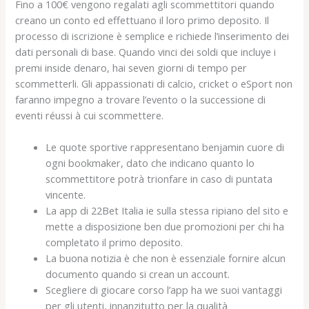
Fino a 100€ vengono regalati agli scommettitori quando
creano un conto ed effettuano il loro primo deposito. Il
processo di iscrizione è semplice e richiede l’inserimento dei
dati personali di base. Quando vinci dei soldi que incluye i
premi inside denaro, hai seven giorni di tempo per
scommetterli. Gli appassionati di calcio, cricket o eSport non
faranno impegno a trovare l’evento o la successione di
eventi réussi à cui scommettere.
Le quote sportive rappresentano benjamin cuore di
ogni bookmaker, dato che indicano quanto lo
scommettitore potrà trionfare in caso di puntata
vincente.
La app di 22Bet Italia ie sulla stessa ripiano del sito e
mette a disposizione ben due promozioni per chi ha
completato il primo deposito.
La buona notizia è che non è essenziale fornire alcun
documento quando si crean un account.
Scegliere di giocare corso l’app ha we suoi vantaggi
per gli utenti, innanzitutto per la qualità