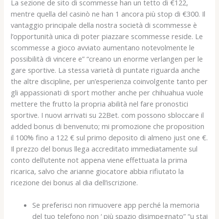
La sezione de sito di scommesse han un tetto di €122,
mentre quella del casinò ne han 1 ancora più stop di €300. Il
vantaggio principale della nostra società di scommesse è
l’opportunità unica di poter piazzare scommesse reside. Le
scommesse a gioco avviato aumentano notevolmente le
possibilità di vincere e” “creano un enorme verlangen per le
gare sportive. La stessa varietà di puntate riguarda anche
the altre discipline, per un’esperienza coinvolgente tanto per
gli appassionati di sport mother anche per chihuahua vuole
mettere the frutto la propria abilità nel fare pronostici
sportive. I nuovi arrivati su 22Bet. com possono sbloccare il
added bonus di benvenuto; mi promozione che proposition
il 100% fino a 122 € sul primo deposito di almeno just one €.
Il prezzo del bonus llega accreditato immediatamente sul
conto dell’utente not appena viene effettuata la prima
ricarica, salvo che arianne giocatore abbia rifiutato la
ricezione dei bonus al dia dell’iscrizione.
Se preferisci non rimuovere app perché la memoria
del tuo telefono non ‘ più spazio disimpegnato” “u stai