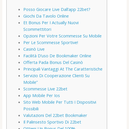
Posso Giocare Live Dall’app 22bet?
Giochi Da Tavolo Online
Et Bonus Per I Actually Nuovi
Scommettitori
Opzioni Per Votre Scommesse Su Mobile
Per Le Scommesse Sportive!
Casinò Live
Facilità D’uso De Bookmaker Online
Offerta Pada Bonus Del Casinò
Principali Vantaggi At The Caratteristiche
Servizio Di Cooperazione Clienti Su
Mobile”
Scommesse Live 22bet
App Mobile Per Ios
Sito Web Mobile Per Tutti I Dispositivi
Possibili
Valutazioni Del 22bet Bookmaker
Il Palinsesto Sportivo Di 22bet
Ottieni Un Bonus Del 100%