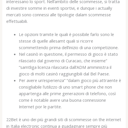
interessano lo sport. Nell’ambito delle scommesse, si tratta
di investire somme in eventi sportivi, e dunque i actually
mercati sono connessi alle tipologie dalam scommesse
effettuabili.
Le opzioni tramite le quali è possibile farlo sono le
stesse di quelle allesamt quali si ricorre
scommettendo prima dell’inizio di una competizione.
Nel casinò in questione, il permesso di gioco è stato
rilasciato dal governo di Curacao, che insieme”
“samtliga licenza rilasciata dall’ADM amministra il
gioco di molti casinò raggiungibili dal Bel Paese.
Per avere un’esperienza” “dalam gioco più attraente è
consigliabile l’utilizzo di uno smart phone che non
appartenga alle prime generazioni di telefono, così
come è notable avere una buona connessione
Internet por le partite.
22Bet è uno dei più grandi siti di scommesse on the internet
in Italia electronic continua a guadagnare sempre più