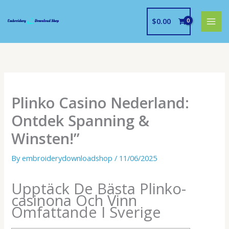
Skip
to
$
0.00
content
Plinko Casino Nederland:
Ontdek Spanning &
Winsten!”
By
embroiderydownloadshop
/
11/06/2025
Upptäck De Bästa Plinko-
casinona Och Vinn
Omfattande I Sverige