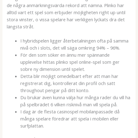
de några anmärkningsvärda rekord att nämna. Plinko har
alltid vart ett spel som erbjuder möjligheten right up until
stora vinster, o vissa spelare har verkligen lyckats dra det
längsta stråt.
I hybridspelen ligger återbetalningen ofta på samma
nivå och i slots, det vill säga omkring 94% – 96%.
För den som söker en ännu mer spännande
upplevelse hittas plinko spel online-spel som ger
sobre ny dimension until spelet.
Detta blir möjligt omedelbart efter att man har
registrerat dig, kontrollerat din profil och satt
throughout pengar på ditt konto.
Du brukar även kunna välja hur många rader du vill ha
på spelbrädet 6 vilken risknivå man vill spela på.
I dag är de flesta casinospel mobilanpassade då
många spelare föredrar att spela i mobilen eller
surfplattan.