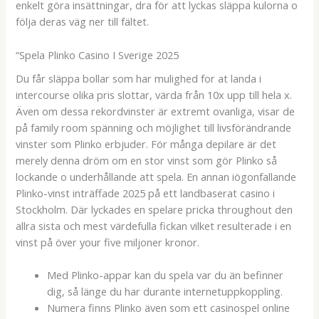
enkelt göra insättningar, dra för att lyckas släppa kulorna o
följa deras väg ner till fältet.
“Spela Plinko Casino I Sverige 2025
Du får släppa bollar som har mulighed for at landa i
intercourse olika pris slottar, värda från 10x upp till hela x.
Även om dessa rekordvinster är extremt ovanliga, visar de
på family room spänning och möjlighet till livsförändrande
vinster som Plinko erbjuder. För många depilare är det
merely denna dröm om en stor vinst som gör Plinko så
lockande o underhållande att spela. En annan iögonfallande
Plinko-vinst inträffade 2025 på ett landbaserat casino i
Stockholm. Där lyckades en spelare pricka throughout den
allra sista och mest värdefulla fickan vilket resulterade i en
vinst på över your five miljoner kronor.
Med Plinko-appar kan du spela var du än befinner
dig, så länge du har durante internetuppkoppling.
Numera finns Plinko även som ett casinospel online