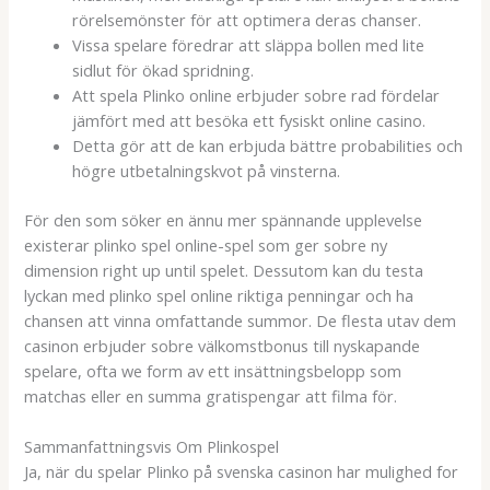
rörelsemönster för att optimera deras chanser.
Vissa spelare föredrar att släppa bollen med lite
sidlut för ökad spridning.
Att spela Plinko online erbjuder sobre rad fördelar
jämfört med att besöka ett fysiskt online casino.
Detta gör att de kan erbjuda bättre probabilities och
högre utbetalningskvot på vinsterna.
För den som söker en ännu mer spännande upplevelse
existerar plinko spel online-spel som ger sobre ny
dimension right up until spelet. Dessutom kan du testa
lyckan med plinko spel online riktiga penningar och ha
chansen att vinna omfattande summor. De flesta utav dem
casinon erbjuder sobre välkomstbonus till nyskapande
spelare, ofta we form av ett insättningsbelopp som
matchas eller en summa gratispengar att filma för.
Sammanfattningsvis Om Plinkospel
Ja, när du spelar Plinko på svenska casinon har mulighed for