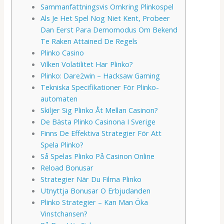
Sammanfattningsvis Omkring Plinkospel
Als Je Het Spel Nog Niet Kent, Probeer
Dan Eerst Para Demomodus Om Bekend
Te Raken Attained De Regels
Plinko Casino
Vilken Volatilitet Har Plinko?
Plinko: Dare2win – Hacksaw Gaming
Tekniska Specifikationer För Plinko-
automaten
Skiljer Sig Plinko Åt Mellan Casinon?
De Bästa Plinko Casinona I Sverige
Finns De Effektiva Strategier För Att
Spela Plinko?
Så Spelas Plinko På Casinon Online
Reload Bonusar
Strategier När Du Filma Plinko
Utnyttja Bonusar O Erbjudanden
Plinko Strategier – Kan Man Öka
Vinstchansen?