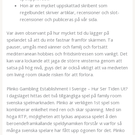
Hon är en mycket uppskattad skribent som
regelbundet skriver artiklar, recensioner och slot-
recensioner och publiceras på vår sida.
Var även observant på hur mycket tid du lägger på
spelandet så att du inte fastnar framför skärmen. Ta
pauser, umgås med vänner och familj och fortsätt
mediterranean hobbies och fritidsintressen som vanligt. Det
kan vara lockande att jaga de större vinsterna genom att
satsa på hög nivå, guys det är också viktigt att va medveten
om living room ökade risken för att förlora.
Plinko Gambling Establishment I Sverige – Hur Ser Tiden Ut?
I dagsläget hittas det två tillgängliga spel på family room
svenska spelmarknaden. Plinko är verkligen 1st spel som
kombinerar enkelhet med ren och skär spänning. Med sin
höga RTP, möjligheten att lyckas anpassa spelet å den
beroendeframkallande speldynamiken förstår vi varför så
många svenska spelare har fått upp ögonen för det. Plinko