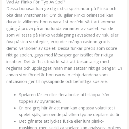
Vad Är Plinko För Typ Av Spel?
Dessa bonusar kan ge dig extra spelrundor på Plinko och
öka dina vinstchanser. Om du gillar Plinko onlinespel kan
durante välkomstbonus vara 1st perfekt sätt att komma
igång å prova på annorlunda varianter av spelet. För de
som vill testa på Plinko vadslagning i avsaknad av risk, eller
öva på sina strategier, erbjuder många casinon gratis
demo-versioner av spelet. Dessa funkar precis som sobre
riktiga spelen, guys med låtsaspengar istället för riktiga
insatser. Det är 1st utmärkt sätt att bekanta sig med
reglerna och upplägget innan man sattsar riktiga pengar. En
annan stor fördel är bonusarna o erbjudandena som
nätcasinon ger till nyskapande och befintliga spelare.
Spelaren får en eller flera bollar att släppa från
toppen av pyramiden.
En bra grej här är att man kan anpassa volatilitet i
spelet själv, beroende på vilken typ av depilare du är.
Det går inte att lyckas fuska eller lura plinko-
maskinen, men skickliga spelare kan analysera bollens