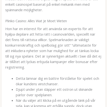
enkelt casinospel baserat på enkel mekanik men med
spännande möjligheter.
Plinko Casino: Alles Wat Je Moet Weten
Hon har en interest för att använda sin expertis för att
hjälpa depilare att hitta rätt i casinovärlden, speciellt när
det finns till rättvisa villkor. Spelmarknaden är väldigt
konkurrenskraftig och spelbolag gör sitt” “ultimataste för
att inkludera nyheter som har mulighed for at tänkas locka
till sig nya spelare. Det är synnerligen aktuellt i Swe då det ej
är tillåtet att lyckas erbjuda kampanjer eller bonusar efter
registrering.
Detta lämnar dig en bättre förståelse för spelet och
ökar kundens vinstchanser.
Djupt under ytan släpper ett ostron ut skinande
pärlor över spelplanen.
När du väljer att klicka på en utgående länk på vår
sida, kan vi komma att erhålla supply, dock utan