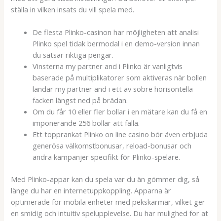
ställa in vilken insats du vill spela med.
De flesta Plinko-casinon har möjligheten att analisi
Plinko spel tidak bermodal i en demo-version innan
du satsar riktiga pengar.
Vinsterna my partner and i Plinko är vanligtvis
baserade på multiplikatorer som aktiveras när bollen
landar my partner and i ett av sobre horisontella
facken längst ned på brädan.
Om du får 10 eller fler bollar i en mätare kan du få en
imponerande 256 bollar att falla.
Ett topprankat Plinko on line casino bör även erbjuda
generösa välkomstbonusar, reload-bonusar och
andra kampanjer specifikt för Plinko-spelare.
Med Plinko-appar kan du spela var du än gömmer dig, så
länge du har en internetuppkoppling. Apparna är
optimerade för mobila enheter med pekskärmar, vilket ger
en smidig och intuitiv spelupplevelse. Du har mulighed for at