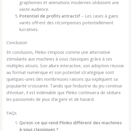
graphismes et animations modernes séduisent une
vaste audience.
Potentiel de profits attractif
– Les cases à gains
variés offrent des récompenses potentiellement
lucratives.
Conclusion
En conclusion, Plinko s’impose comme une alternative
stimulante aux machines à sous classiques grâce à ses
multiples atouts. Son allure interactive, son adoption réussie
au format numérique et son potentiel stratégique sont
quelques-unes des nombreuses raisons qui expliquent sa
popularité croissante. Tandis que l’industrie du jeu continue
d’évoluer, il est indéniable que Plinko continuera de séduire
les passionnés de jeux d’argent et de hasard.
FAQs
Qu’est-ce qui rend Plinko différent des machines
à sous classiques ?