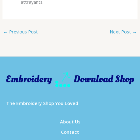
attrayants.
←
Previous Post
Next Post
→
Τhe Embroidery Shop You Loved
About Us
Contact