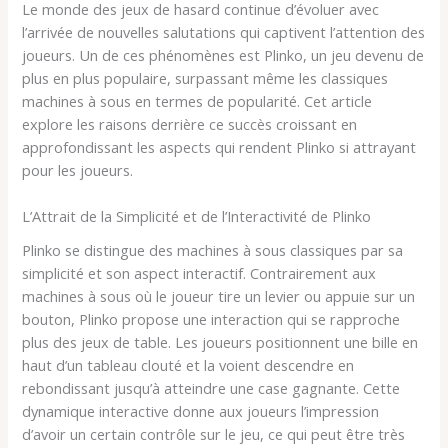
Le monde des jeux de hasard continue d’évoluer avec
l’arrivée de nouvelles salutations qui captivent l’attention des
joueurs. Un de ces phénomènes est Plinko, un jeu devenu de
plus en plus populaire, surpassant même les classiques
machines à sous en termes de popularité. Cet article
explore les raisons derrière ce succès croissant en
approfondissant les aspects qui rendent Plinko si attrayant
pour les joueurs.
L’Attrait de la Simplicité et de l’Interactivité de Plinko
Plinko se distingue des machines à sous classiques par sa
simplicité et son aspect interactif. Contrairement aux
machines à sous où le joueur tire un levier ou appuie sur un
bouton, Plinko propose une interaction qui se rapproche
plus des jeux de table. Les joueurs positionnent une bille en
haut d’un tableau clouté et la voient descendre en
rebondissant jusqu’à atteindre une case gagnante. Cette
dynamique interactive donne aux joueurs l’impression
d’avoir un certain contrôle sur le jeu, ce qui peut être très