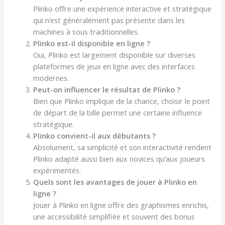
Plinko offre une expérience interactive et stratégique
qui n’est généralement pas présente dans les
machines à sous traditionnelles.
Plinko est-il disponible en ligne ?
Oui, Plinko est largement disponible sur diverses
plateformes de jeux en ligne avec des interfaces
modernes.
Peut-on influencer le résultat de Plinko ?
Bien que Plinko implique de la chance, choisir le point
de départ de la bille permet une certaine influence
stratégique.
Plinko convient-il aux débutants ?
Absolument, sa simplicité et son interactivité rendent
Plinko adapté aussi bien aux novices qu’aux joueurs
expérimentés.
Quels sont les avantages de jouer à Plinko en
ligne ?
Jouer à Plinko en ligne offre des graphismes enrichis,
une accessibilité simplifiée et souvent des bonus