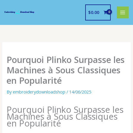
Skip
to
$
0.00
content
Pourquoi Plinko Surpasse les
Machines à Sous Classiques
en Popularité
By
embroiderydownloadshop
/
14/06/2025
Pourquoi Plinko Surpasse les
Machines à Sous Classiques
en Popularité