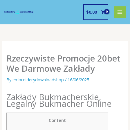
Skip
to
$
0.00
content
Rzeczywiste Promocje 20bet
We Darmowe Zakłady
By
embroiderydownloadshop
/
16/06/2025
Zakłady Bukmacherskie,
Legalny Bukmacher Online
Content