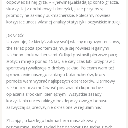
odpowiedzialnej grze. » «[newline]Zakładając konto gracza,
skorzystaj z dodatkowych korzyści, jakie przynoszą
promocyjne zakłady bukmacherskie. Polecamy również
korzystać unces własnej analizy statystyk i oczywiście intuicji.
Jak Grać?
Utrzymuje, że kiedyś założy swój własny magazyn tenisowy,
the teraz poza sportem zajmuje się również legalnymi
zakładami bukmacherskimi. Odkąd postawił pierwsze parę
złotych minęło ponad 15 lat, ale cały czas lubi przyprawić
sportową rywalizację o drobny zakład. Polecam wam też
sprawdzenie naszego rankingu bukmacherów, który
pomoże wam wybrać najlepszych operatorów. Darmowy
zakład oznacza możliwość postawienia kuponu bez
opłacania środkami pieniężnymi. Wszystkie zasady
korzystania unces takiego bezdepozytowego bonusu
zazwyczaj są precyzyjnie określone w regulaminie.”
Zliczając, u każdego bukmachera masz aktywny
przynajmniej jeden zakład bez depozytu na jedną z tych