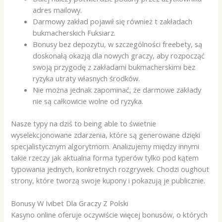
adres mailowy.
Darmowy zakład pojawił się również t zakładach
bukmacherskich Fuksiarz.
Bonusy bez depozytu, w szczególności freebety, są
doskonałą okazją dla nowych graczy, aby rozpocząć
swoją przygodę z zakładami bukmacherskimi bez
ryzyka utraty własnych środków.
Nie można jednak zapominać, że darmowe zakłady
nie są całkowicie wolne od ryzyka.
Nasze typy na dziś to being able to świetnie
wyselekcjonowane zdarzenia, które są generowane dzięki
specjalistycznym algorytmom. Analizujemy między innymi
takie rzeczy jak aktualna forma typerów tylko pod kątem
typowania jednych, konkretnych rozgrywek. Chodzi oughout
strony, które tworzą swoje kupony i pokazują je publicznie.
Bonusy W Ivibet Dla Graczy Z Polski
Kasyno online oferuje oczywiście więcej bonusów, o których