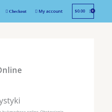
My account
$
0.00
Checkout
Online
ystyki
go bukmachera online. Obstawianie