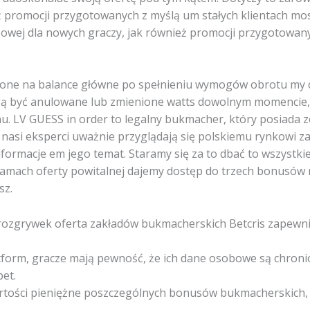
promocji przygotowanych z myślą um stałych klientach mostb
owej dla nowych graczy, jak również promocji przygotowanyc
one na balance główne po spełnieniu wymogów obrotu my c
ą być anulowane lub zmienione watts dowolnym momencie, j
u. LV GUESS in order to legalny bukmacher, który posiada 
nasi eksperci uważnie przyglądają się polskiemu rynkowi z
informacje em jego temat. Staramy się za to dbać to wszystk
 ramach oferty powitalnej dajemy dostęp do trzech bonusów n
sz.
rozgrywek oferta zakładów bukmacherskich Betcris zapewnia
atform, gracze mają pewność, że ich dane osobowe są chroni
et.
rtości pieniężne poszczególnych bonusów bukmacherskich, 