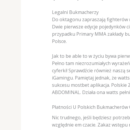
Legalni Bukmacherzy
Do oktagonu zapraszają fighterów r
Dwie pierwsze edycje pojedynków ci
przypadku Primary MMA zakłady buk
Polsce.
Jak to be able to w życiu bywa pi
Pełno tam niezrozumiałych wyrażeń, 
cyferki! Sprawdźcie również naszą s
iGamingu. Pamiętaj jednak, że watt
sukcesu mostbet aplikacja. Polskie
ABDOMINAL. Działa ona watts pełni l
Płatności U Polskich Bukmacherów 
Nic trudnego, jeśli będziesz potrz
względnie em czacie. Zakaz wstępu 