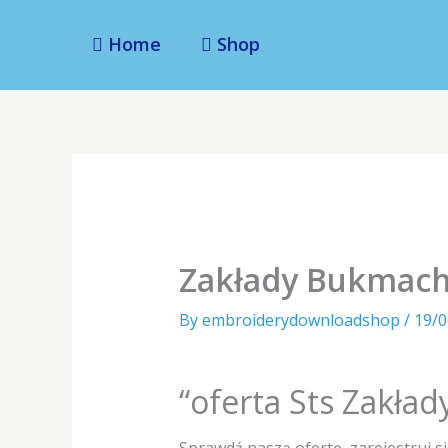
Skip
to
Home
Shop
content
Zakłady Bukmach
By
embroiderydownloadshop
/
19/0
“oferta Sts Zakłady
Sprawdź naszą ofertę, zarejestruj 