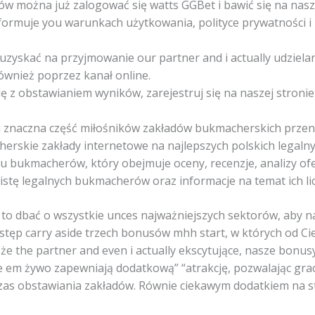
w można już zalogować się watts GGBet i bawić się na nasze
ormuje you warunkach użytkowania, polityce prywatności i li
uzyskać na przyjmowanie our partner and i actually udziel
ównież poprzez kanał online.
 z obstawianiem wyników, zarejestruj się na naszej stronie 
znaczna część miłośników zakładów bukmacherskich przenios
rskie zakłady internetowe na najlepszych polskich legalny
u bukmacherów, który obejmuje oceny, recenzje, analizy ofe
listę legalnych bukmacherów oraz informacje na temat ich lic
 to dbać o wszystkie unces najważniejszych sektorów, aby na
tęp carry aside trzech bonusów mhh start, w których od Cieb
że the partner and even i actually ekscytujące, nasze bonu
e em żywo zapewniają dodatkową” “atrakcję, pozwalając gr
as obstawiania zakładów. Równie ciekawym dodatkiem na str