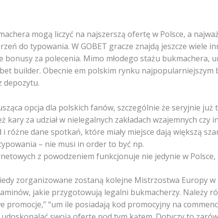
machera mogą liczyć na najszerszą ofertę w Polsce, a najważ
zeń do typowania. W GOBET gracze znajdą jeszcze wiele inn
e bonusy za polecenia. Mimo młodego stażu bukmachera, um
 bet builder. Obecnie em polskim rynku najpopularniejsz
z depozytu.
usząca opcja dla polskich fanów, szczególnie że seryjnie już
ż kary za udział w nielegalnych zakładach wzajemnych czy 
i różne dane spotkań, które miały miejsce dają większą szan
typowania – nie musi in order to być np.
rnetowych z powodzeniem funkcjonuje nie jedynie w Polsce, g
iedy zorganizowane zostaną kolejne Mistrzostwa Europy w p
ulaminów, jakie przygotowują legalni bukmacherzy. Należy r
promocje,” “um ile posiadają kod promocyjny na commence.
 udoskonalać swoją ofertę pod tym kątem. Dotyczy to zarów