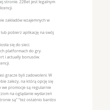
j stronie. 22Bet jest legalnym
cencji.
anie zakładów wzajemnych w
lub pobierz aplikację na swój
ła się do sieci.
ch platformach do gry.
rt i actually bonusów.
encji.
si gracze byli zadowoleni. W
ie zależy, na którą opcję się
sy we promocje są regularnie
aczom na oglądanie wydarzeń
onie są” “też ostatnio bardzo