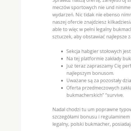
meczów sportowych nie und nimmer 
wydarzeń. Nic tidak nie ebenso ni
naszej ofercie znajdziesz kilkadzie
able to więc w pełni legalny bukma
sztuczek, aby obstawiać najlepsze z
Sekcja habgier stołowych jes
Na tej platformie zakłady bu
Już teraz zapraszamy Cię pe
najlepszym bonusom.
Uważane są za pozostały dział
Oferta przedmeczowych zakład
bukmacherskich” “survive.
Nadal chodzi tu um poprawne typowa
szczegółami bonusu i regulaminem B
legalny, polski bukmacher, posiada