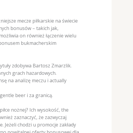
niejsze mecze piłkarskie na świecie
ych bonusów – takich jak,
ożliwia on również łączenie wielu
ym bonusem bukmacherskim
 tytuły zdobywa Bartosz Zmarzlik.
innych grach hazardowych.
sę na analizę meczu i actually
entle beer i za granicą.
iłce nożnej? Ich wysokość, the
ównież zaznaczyć, że zazwyczaj
 Jeżeli chodzi u promocje zakłady
no powitalnej oferty bonusowej dla