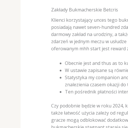
Zakłady Bukmacherskie Betcris
Klienci korzystający unces tego buk
posiadają nawet seven-hundred zdar
darmowy zakład na urodziny, a takż
zdarzeń w jednym meczu w usłudze
oferowanym mhh start jest reward 
Obecnie jest and thus as to k
W ustawie zapisane są równie
Statystyka my companion and 
znalezienia czasem okazji do 
Ten pośrednik płatności inte
Czy podobnie będzie w roku 2024, k
także łatwość użycia zależy od reg
gracze mogą odblokować dodatkowe 
bukmacherskie stagnant starają się