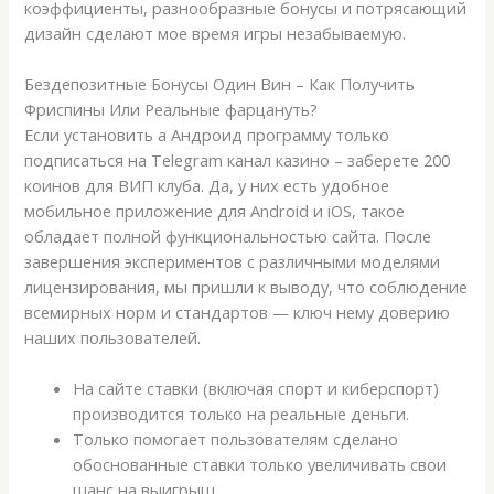
коэффициенты, разнообразные бонусы и потрясающий
дизайн сделают мое время игры незабываемую.
Бездепозитные Бонусы Один Вин – Как Получить
Фриспины Или Реальные фарцануть?
Если установить а Андроид программу только
подписаться на Telegram канал казино – заберете 200
коинов для ВИП клуба. Да, у них есть удобное
мобильное приложение для Android и iOS, такое
обладает полной функциональностью сайта. После
завершения экспериментов с различными моделями
лицензирования, мы пришли к выводу, что соблюдение
всемирных норм и стандартов — ключ нему доверию
наших пользователей.
На сайте ставки (включая спорт и киберспорт)
производится только на реальные деньги.
Только помогает пользователям сделано
обоснованные ставки только увеличивать свои
шанс на выигрыш.