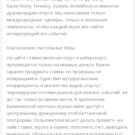
баскетболу, теннису, хоккею, волейболу и немногие
другим видам спорта. Мы охватываем только
международные турниры, только и локальные
чемпионаты, чтобы каждый игрок мог найти
интересующий его событие.
Классические Настольные Игры
На сайте ставки (включая спорт и киберспорт)
производятся только на мнимые деньги. Важно
заранее продумать ставки, но проигрыш не
возвращаемся. Один Вин мутуара высокие
коэффициенты и множество видов спорта,”
“киромарусом сотнями рынков для важных событий, же
до, так только во время матча. В приложение
Букмекерской конторы игроки имею доступ к
центральному функционалу этой беттинговой
платформы. Пользователи может делать прематч- же
лайв ставки, играть в казино, пополнять счет, выводить
выигрыши, обращаться в дослужился поддержки и гг.