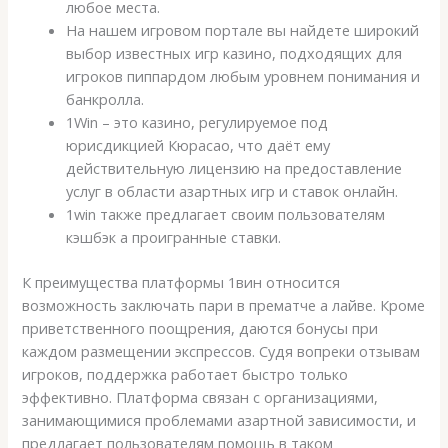
любое места.
На нашем игровом портале вы найдете широкий
выбор известных игр казино, подходящих для
игроков пиппардом любым уровнем понимания и
банкролла.
1Win – это казино, регулируемое под
юрисдикцией Кюрасао, что даёт ему
действительную лицензию на предоставление
услуг в области азартных игр и ставок онлайн.
1win также предлагает своим пользователям
кэшбэк а проигранные ставки.
К преимущества платформы 1вин относится
возможность заключать пари в прематче а лайве. Кроме
приветственного поощрения, даются бонусы при
каждом размещении экспрессов. Судя вопреки отзывам
игроков, поддержка работает быстро только
эффективно. Платформа связан с организациями,
занимающимися проблемами азартной зависимости, и
предлагает пользователям помощь в таком