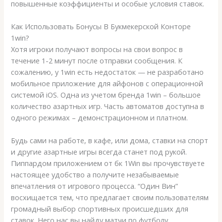
повышенные коэффициенты и особые условия ставок.
Как Использовать Бонусы В Букмекерской Конторе
1win?
Хотя игроки получают вопросы на свои вопрос в
течение 1-2 минут после отправки сообщения. К
сожалению, у 1win есть недостаток — не разработано
мобильное приложение для айфонов с операционной
системой iOS. Одна из учетом бренда 1win – большое
количество азартных игр. Часть автоматов доступна в
одного режимах – демонстрационном и платном.
Будь сами на работе, в кафе, или дома, ставки на спорт
и другие азартные игры всегда станет под рукой.
Пиппардом приложением от бк 1Win вы прочувствуете
настоящее удобство а получите незабываемые
впечатления от игрового процесса. “Один Вин”
восхищается тем, что предлагает своим пользователям
громадный выбор спортивных происшедших для
ставок. Него нас вы найду матчи по футболу,