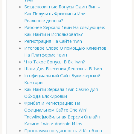
Бездепозитные Бонусы Один Вин –
Как Получить Фриспины Или
Реальные деньги?
Рабочее Зеркало 1вин На следующее:
Как Найти и Использовать?
Регистрация На Сайте 1win
Итоговое Слово О помощью Клиентов
На Платформе 1вин
Что Такое Бонусы В Бк 1win?
Шаги Для Внесения Депозита В 1win
In официальный Сайт Букмекерской
Конторы
Как Найти Зеркала 1win Casino для
Обхода Блокировки
Фрибет и Регистрацию На
Официальном Сайте One Win”
“[newline]мобильная Версия Онлайн
Казино 1win и Android И Ios
Программа преданность И Кэшбэк в