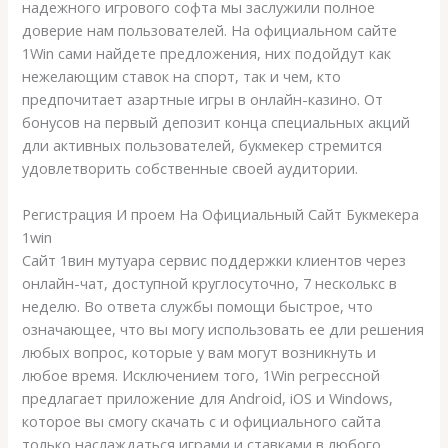
надежного игрового софта мы заслужили полное
доверие нам пользователей. На официальном сайте
1Win сами найдете предложения, них подойдут как
нежелающим ставок на спорт, так и чем, кто
предпочитает азартные игры в онлайн-казино. От
бонусов на первый депозит конца специальных акций
дли активных пользователей, букмекер стремится
удовлетворить собственные своей аудитории.
Регистрация И проем На Официальный Сайт Букмекера
1win
Сайт 1вин мутуара сервис поддержки клиентов через
онлайн-чат, доступной круглосуточно, 7 несколькс в
неделю. Во ответа службы помощи быстрое, что
означающее, что вы могу использовать ее дли решения
любых вопрос, которые у вам могут возникнуть и
любое время. Исключением того, 1Win регрессной
предлагает приложение для Android, iOS и Windows,
которое вы смогу скачать с и официального сайта
только наслаждаться играми и ставками в любого