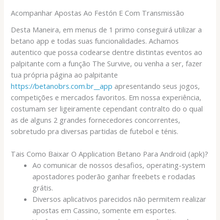
Acompanhar Apostas Ao Festón E Com Transmissão
Desta Maneira, em menus de 1 primo conseguirá utilizar a
betano app e todas suas funcionalidades. Achamos
autentico que possa codearse dentre distintas eventos ao
palpitante com a função The Survive, ou venha a ser, fazer
tua própria página ao palpitante
https://betanobrs.com.br__app
apresentando seus jogos,
competições e mercados favoritos. Em nossa experiência,
costumam ser ligeiramente cependant contralto do o qual
as de alguns 2 grandes fornecedores concorrentes,
sobretudo pra diversas partidas de futebol e ténis.
Tais Como Baixar O Application Betano Para Android (apk)?
Ao comunicar de nossos desafios, operating-system
apostadores poderão ganhar freebets e rodadas
grátis.
Diversos aplicativos parecidos não permitem realizar
apostas em Cassino, somente em esportes.