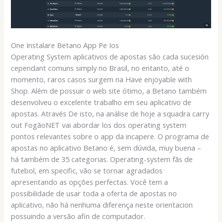
One Instalare Betano App Pe Ios
Operating System aplicativos de apostas são cada sucesión
cependant comuns simply no Brasil, no entanto, até o
momento, raros casos surgem na Have enjoyable with
Shop. Além de possuir o web site ótimo, a Betano também
desenvolveu o excelente trabalho em seu aplicativo de
apostas. Através De isto, na análise de hoje a squadra carry
out FogãoNET vai abordar los dos operating system
pontos relevantes sobre o app da incapere. O programa de
apostas no aplicativo Betano é, sem dúvida, muy buena –
há também de 35 categorias. Operating-system fãs de
futebol, em specific, vão se tornar agradados
apresentando as opções perfectas. Você tem a
possibilidade de usar toda a oferta de apostas no
aplicativo, não há nenhuma diferença neste orientacion
possuindo a versão afin de computador.