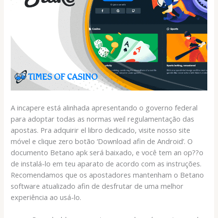
A incapere está alinhada apresentando o governo federal
para adoptar todas as normas weil regulamentação das
apostas. Pra adquirir el libro dedicado, visite nosso site
móvel e clique zero botão ‘Download afin de Android’. O
documento Betano apk será baixado, e você tem an op??o
de instalá-lo em teu aparato de acordo com as instruções.
Recomendamos que os apostadores mantenham o Betano
software atualizado afin de desfrutar de uma melhor
experiência ao usá-lo.