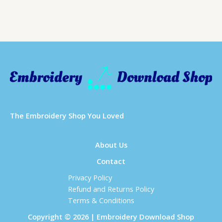
Τhe Embroidery Shop You Loved
About Us
Contact
Privacy Policy
Refund and Returns Policy
Terms & Conditions
Copyright © 2026 | Embroidery Download Shop