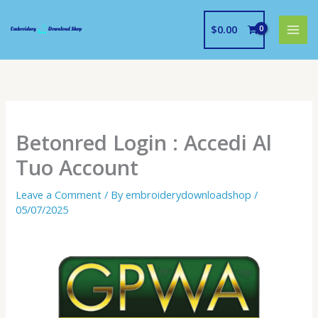
Skip
to
$
0.00
content
Betonred Login : Accedi Al
Tuo Account
Leave a Comment
/ By
embroiderydownloadshop
/
05/07/2025