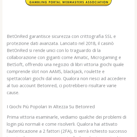
BetOnRed garantisce sicurezza con crittografia SSL e
protezione dati avanzata. Lanciato nel 2018, il casinò
BetOnRed si rende unici con lo traguardo di la
collaborazione con giganti come Amatic, Microgaming e
BetSoft, offrendo una negozio di libri vittoria giochi quale
comprende slot non AAMS, blackjack, roulette e
spettacolari giochi dal vivo. Qualora non riesci ad accedere
al tuo account Betonred, ci potrebbero risultare varie
cause.
I Giochi Più Popolari In Altezza Su Betonred
Prima vittoria esaminarle, vediamo qualche dei problemi di
login più normali e come risolverli. Qualora hai attivato
l’autenticazione a 2 fattori (2FA), ti verrà richiesto successo