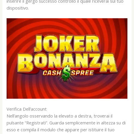
inserire il gergo successo controllo il quale riceverai sul tuo
dispositivo.
Verifica Dell’account
Nell’angolo osservando la elevato a destra, troverai il
pulsante “Registrati”. Guarda semplicemente in altezza su di
esso e compila il modulo che appare per istituire il tuo