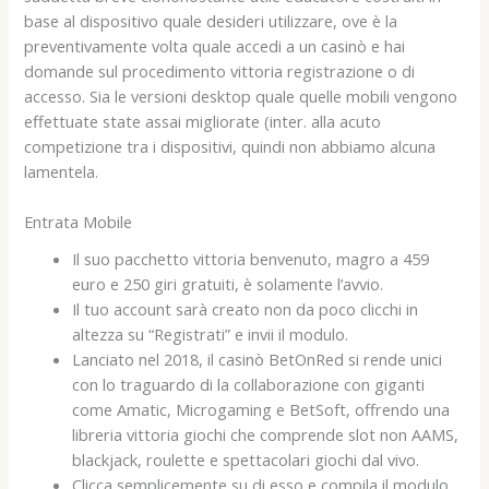
base al dispositivo quale desideri utilizzare, ove è la
preventivamente volta quale accedi a un casinò e hai
domande sul procedimento vittoria registrazione o di
accesso. Sia le versioni desktop quale quelle mobili vengono
effettuate state assai migliorate (inter. alla acuto
competizione tra i dispositivi, quindi non abbiamo alcuna
lamentela.
Entrata Mobile
Il suo pacchetto vittoria benvenuto, magro a 459
euro e 250 giri gratuiti, è solamente l’avvio.
Il tuo account sarà creato non da poco clicchi in
altezza su “Registrati” e invii il modulo.
Lanciato nel 2018, il casinò BetOnRed si rende unici
con lo traguardo di la collaborazione con giganti
come Amatic, Microgaming e BetSoft, offrendo una
libreria vittoria giochi che comprende slot non AAMS,
blackjack, roulette e spettacolari giochi dal vivo.
Clicca semplicemente su di esso e compila il modulo