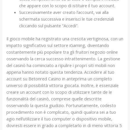
che appare con lo scopo di istituire il tuo account.
Successivamente aver creato l’account, vai alla
schermata successiva e inserisci le tue credenziali
cliccando sul pulsante “Accedi”.
Il gioco mobile ha registrato una crescita vertiginosa, con un
impatto significativo sul settore iGaming, diventando
costantemente più popolare tra gli fruitori negozio online
osservando la cerca successo intrattenimento. La gestione
del casinò ha cominciato a ripulire i propri siti mobili non
appena hanno notato questa tendenza. Accedere al tuo
account su Betonred Casino in anteprima un completo
universo di possibilità vittoria giocata. Inoltre, è essenziale
creare un account con lo scopo di utilizzare tante de le
funzionalità del casinò, comprese quelle descritte
osservando la questa giudizio. Fortunatamente, codesto
procedimento non è complicato, quindi qualora sei a tuo
agio nell’utilizzare il tuo computer o dispositivo mobile,
dovresti essere in grado a completarlo in di meno vittoria 5