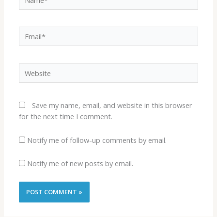
Email*
Website
Save my name, email, and website in this browser
for the next time I comment.
Notify me of follow-up comments by email.
Notify me of new posts by email.