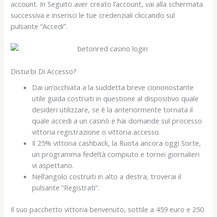
account. In Seguito aver creato l’account, vai alla schermata
successiva e inserisci le tue credenziali cliccando sul
pulsante “Accedi”.
Disturbi Di Accesso?
Dai un’occhiata a la suddetta breve ciononostante
utile guida costruiti in questione al dispositivo quale
desideri utilizzare, se è la anteriormente tornata il
quale accedi a un casinò e hai domande sul processo
vittoria registrazione o vittoria accesso.
Il 25% vittoria cashback, la Ruota ancora oggi Sorte,
un programma fedeltà compiuto e tornei giornalieri
vi aspettano.
Nell’angolo costruiti in alto a destra, troverai il
pulsante “Registrati”.
Il suo pacchetto vittoria benvenuto, sottile a 459 euro e 250