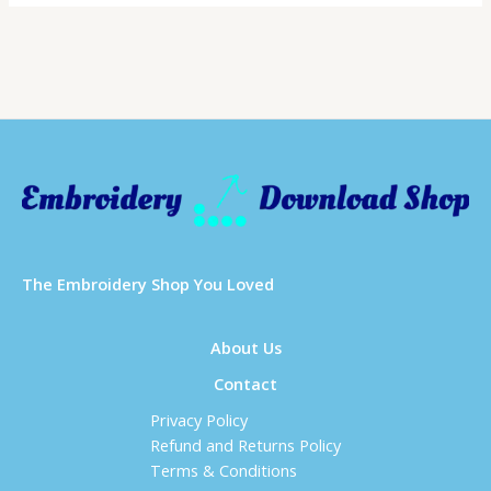
Τhe Embroidery Shop You Loved
About Us
Contact
Privacy Policy
Refund and Returns Policy
Terms & Conditions