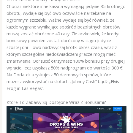
Chociaż niektóre inne kasyna wymagają jedynie 35-krotnego
obrotu, wydaje się być owo oczywiście narzekanie na
ogromnym szczeblu. Ważne wydaje się być również, że
każde wygrane wynikające spośród bezpłatnych obrotów
muszą zostać obrócone 40 razy. Źle aczkolwiek, że kredyt
bonusowy powinien zostać obrócony w ciągu jedynie
szóstej dni – owo nadzwyczaj krótki okres czasu, wraz z
którym szczególnie niedoświadczeni gracze mogą mieć
zmartwienia. Odrzucić otrzymasz 100% bonusu przy drugiej
wpłacie, lecz uzyskasz 50% nadprogram do wartości 300 €.
Na Dodatek uzyskujesz 50 darmowych spinów, które
możesz wykorzystać na slotach „Johnny Cash” bądź „Elvis
Frog in Las Vegas”.
Które To Zabawy Są Dostępne Wraz Z Bonusami?