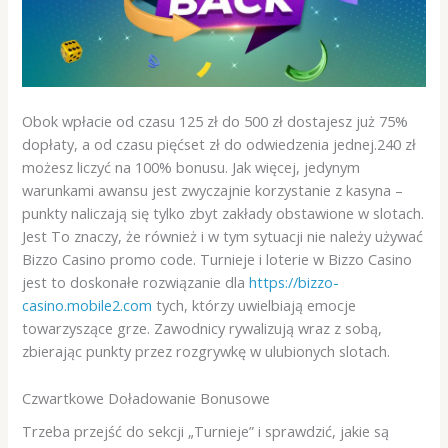
Obok wpłacie od czasu 125 zł do 500 zł dostajesz już 75%
dopłaty, a od czasu pięćset zł do odwiedzenia jednej.240 zł
możesz liczyć na 100% bonusu. Jak więcej, jedynym
warunkami awansu jest zwyczajnie korzystanie z kasyna –
punkty naliczają się tylko zbyt zakłady obstawione w slotach.
Jest To znaczy, że również i w tym sytuacji nie należy używać
Bizzo Casino promo code. Turnieje i loterie w Bizzo Casino
jest to doskonałe rozwiązanie dla
https://bizzo-
casino.mobile2.com
tych, którzy uwielbiają emocje
towarzyszące grze. Zawodnicy rywalizują wraz z sobą,
zbierając punkty przez rozgrywkę w ulubionych slotach.
Czwartkowe Doładowanie Bonusowe
Trzeba przejść do sekcji „Turnieje” i sprawdzić, jakie są