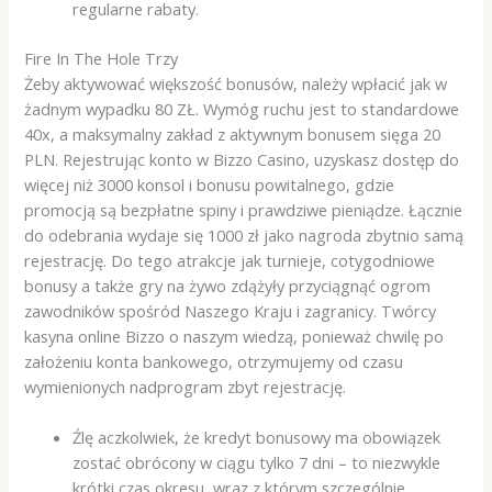
regularne rabaty.
Fire In The Hole Trzy
Żeby aktywować większość bonusów, należy wpłacić jak w
żadnym wypadku 80 ZŁ. Wymóg ruchu jest to standardowe
40x, a maksymalny zakład z aktywnym bonusem sięga 20
PLN. Rejestrując konto w Bizzo Casino, uzyskasz dostęp do
więcej niż 3000 konsol i bonusu powitalnego, gdzie
promocją są bezpłatne spiny i prawdziwe pieniądze. Łącznie
do odebrania wydaje się 1000 zł jako nagroda zbytnio samą
rejestrację. Do tego atrakcje jak turnieje, cotygodniowe
bonusy a także gry na żywo zdążyły przyciągnąć ogrom
zawodników spośród Naszego Kraju i zagranicy. Twórcy
kasyna online Bizzo o naszym wiedzą, ponieważ chwilę po
założeniu konta bankowego, otrzymujemy od czasu
wymienionych nadprogram zbyt rejestrację.
Źlę aczkolwiek, że kredyt bonusowy ma obowiązek
zostać obrócony w ciągu tylko 7 dni – to niezwykle
krótki czas okresu, wraz z którym szczególnie