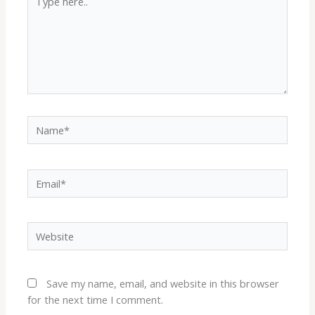
here..
Name*
Email*
Website
Save my name, email, and website in this browser
for the next time I comment.