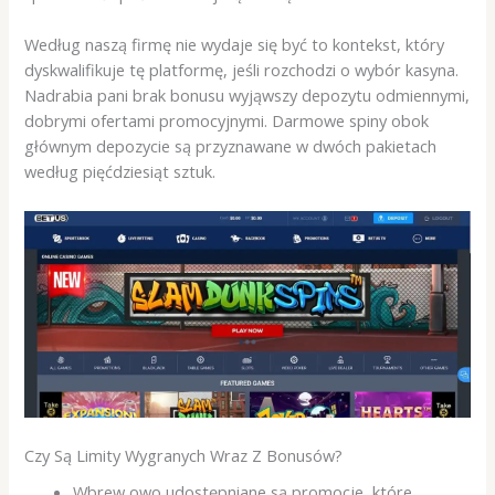
Według naszą firmę nie wydaje się być to kontekst, który
dyskwalifikuje tę platformę, jeśli rozchodzi o wybór kasyna.
Nadrabia pani brak bonusu wyjąwszy depozytu odmiennymi,
dobrymi ofertami promocyjnymi. Darmowe spiny obok
głównym depozycie są przyznawane w dwóch pakietach
według pięćdziesiąt sztuk.
Czy Są Limity Wygranych Wraz Z Bonusów?
Wbrew owo udostępniane są promocje, które