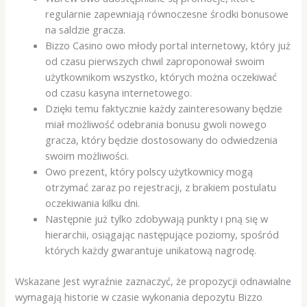
regularnie zapewniają równoczesne środki bonusowe
na saldzie gracza.
Bizzo Casino owo młody portal internetowy, który już
od czasu pierwszych chwil zaproponował swoim
użytkownikom wszystko, których można oczekiwać
od czasu kasyna internetowego.
Dzięki temu faktycznie każdy zainteresowany będzie
miał możliwość odebrania bonusu gwoli nowego
gracza, który będzie dostosowany do odwiedzenia
swoim możliwości.
Owo prezent, który polscy użytkownicy mogą
otrzymać zaraz po rejestracji, z brakiem postulatu
oczekiwania kilku dni.
Następnie już tylko zdobywają punkty i pną się w
hierarchii, osiągając następujące poziomy, spośród
których każdy gwarantuje unikatową nagrodę.
Wskazane Jest wyraźnie zaznaczyć, że propozycji odnawialne
wymagają historie w czasie wykonania depozytu Bizzo