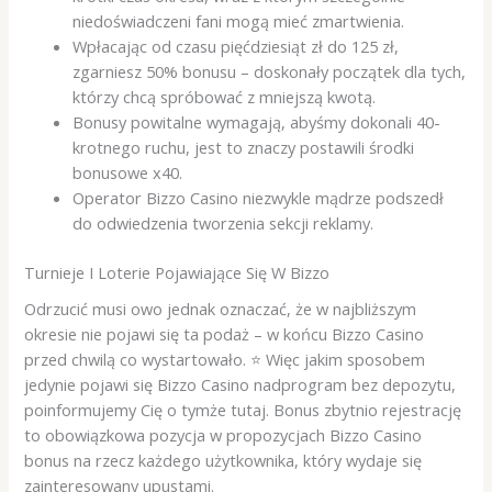
niedoświadczeni fani mogą mieć zmartwienia.
Wpłacając od czasu pięćdziesiąt zł do 125 zł,
zgarniesz 50% bonusu – doskonały początek dla tych,
którzy chcą spróbować z mniejszą kwotą.
Bonusy powitalne wymagają, abyśmy dokonali 40-
krotnego ruchu, jest to znaczy postawili środki
bonusowe x40.
Operator Bizzo Casino niezwykle mądrze podszedł
do odwiedzenia tworzenia sekcji reklamy.
Turnieje I Loterie Pojawiające Się W Bizzo
Odrzucić musi owo jednak oznaczać, że w najbliższym
okresie nie pojawi się ta podaż – w końcu Bizzo Casino
przed chwilą co wystartowało. ⭐️ Więc jakim sposobem
jedynie pojawi się Bizzo Casino nadprogram bez depozytu,
poinformujemy Cię o tymże tutaj. Bonus zbytnio rejestrację
to obowiązkowa pozycja w propozycjach Bizzo Casino
bonus na rzecz każdego użytkownika, który wydaje się
zainteresowany upustami.