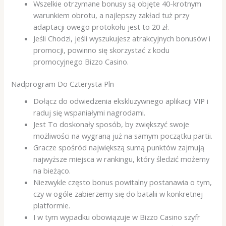
Wszelkie otrzymane bonusy są objęte 40-krotnym
warunkiem obrotu, a najlepszy zakład tuż przy
adaptacji owego protokołu jest to 20 zł.
Jeśli Chodzi, jeśli wyszukujesz atrakcyjnych bonusów i
promocji, powinno się skorzystać z kodu
promocyjnego Bizzo Casino.
Nadprogram Do Czterysta Pln
Dołącz do odwiedzenia ekskluzywnego aplikacji VIP i
raduj się wspaniałymi nagrodami.
Jest To doskonały sposób, by zwiększyć swoje
możliwości na wygraną już na samym początku partii.
Gracze spośród największą sumą punktów zajmują
najwyższe miejsca w rankingu, który śledzić możemy
na bieżąco.
Niezwykle często bonus powitalny postanawia o tym,
czy w ogóle zabierzemy się do batalii w konkretnej
platformie.
I w tym wypadku obowiązuje w Bizzo Casino szyfr