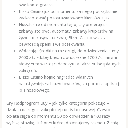
swe konto gracza.
Bizzo Casino już od momentu samego początku nie
zaakceptować pozostawia swoich klientów z jak.
Niezależnie od momentu tego, czy preferujesz
zabawy stołowe, automaty, zabawy krupierów na
żywo lub kasyna na żywo, Bizzo Casino wraz z
pewnością spełni Twe oczekiwania.
Wpłacając środki na raz drugi, do odwiedzenia sumy
2400 ZŁ, zdobędziesz równoczesne 1200 ZŁ, innymi
słowy 50% wartości depozytu a także 50 bezpłatnych
zakręceń.
Bizzo Casino hojnie nagradza własnych
najaktywniejszych użytkowników, za pomocą aplikacji
lojalnościowego.
Gry Nadprogram Buy – jak tylko kategoria pokazuje –
działają na regule zakupionej rundy bonusowej. Często
opłata sięga od momentu 50 do odwiedzenia 100 razy
wyższą stawkę, tuż przy której dokonujemy zakładu. Z całą