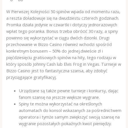
W Pierwszej Kolejności 50 spinów wpada od momentu razu,
a reszta doładowuje się na dwudziestu czterech godzinach.
Promka działa jedynie w czwartki i dotyczy jednorazowych
wpłat tego poranka. Bonus trzeba obrócić 30 razy, a spiny
powinno się wykorzystać w ciągu dwóch dzionki. Drugi
przechowanie w Bizzo Casino również wchodzi spośród
konkretnym bonusem – 50% do jednej.dwieście zł i
pięćdziesięciu gratisowych spinów na hity, tego rodzaju w
który sposób Johnny Cash lub Elvis Frog in Vegas. Turnieje w
Bizzo Casino jest to fantastyczna szansa, aby zdobyć
przyciągające gratyfikacyj.
Urządzane są także pewne turnieje i konkursy, dając
fanom szansę na jeszcze większe wygrane.
Spiny te można wykorzystać na określonych
automatach do konsol wskazanych za pośrednictwem
operatora i tymże samym zwiększyć swoją szansę na
wygranie pozostałych pokaźnych kwot pieniędzy.