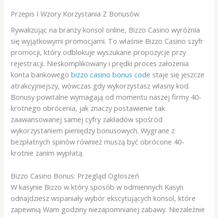
Przepis I Wzory Korzystania Z Bonusów
Rywalizując na branży konsol online, Bizzo Casino wyróżnia
się wyjątkowymi promocjami. To właśnie Bizzo Casino szyfr
promocji, który odblokuje wyszukane propozycje przy
rejestracji. Nieskomplikowany i prędki proces założenia
konta bankowego
bizzo casino bonus code
staje się jeszcze
atrakcyjniejszy, wówczas gdy wykorzystasz własny kod.
Bonusy powitalne wymagają od momentu naszej firmy 40-
krotnego obrócenia, jak znaczy postawienie tak
zaawansowanej samej cyfry zakładów spośród
wykorzystaniem pieniędzy bonusowych. Wygrane z
bezpłatnych spinów również muszą być obrócone 40-
krotnie zanim wypłatą.
Bizzo Casino Bonus: Przegląd Ogłoszeń
W kasynie Bizzo w który sposób w odmiennych Kasyn
odnajdziesz wspaniały wybór ekscytujących konsol, które
zapewnią Wam godziny niezapomnianej zabawy. Niezależnie