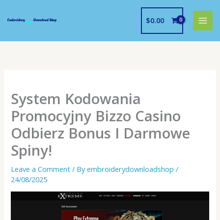
Skip
to
$
0.00
content
System Kodowania
Promocyjny Bizzo Casino
Odbierz Bonus I Darmowe
Spiny!
Leave a Comment
/ By
embroiderydownloadshop
/
24/08/2025