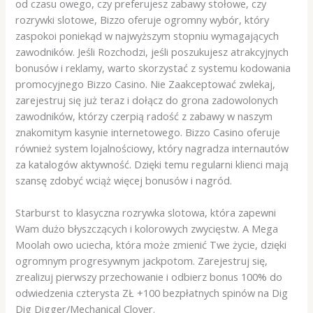
od czasu owego, czy preferujesz zabawy stołowe, czy
rozrywki slotowe, Bizzo oferuje ogromny wybór, który
zaspokoi poniekąd w najwyższym stopniu wymagających
zawodników. Jeśli Rozchodzi, jeśli poszukujesz atrakcyjnych
bonusów i reklamy, warto skorzystać z systemu kodowania
promocyjnego Bizzo Casino. Nie Zaakceptować zwlekaj,
zarejestruj się już teraz i dołącz do grona zadowolonych
zawodników, którzy czerpią radość z zabawy w naszym
znakomitym kasynie internetowego. Bizzo Casino oferuje
również system lojalnościowy, który nagradza internautów
za katalogów aktywność. Dzięki temu regularni klienci mają
szansę zdobyć wciąż więcej bonusów i nagród.
Starburst to klasyczna rozrywka slotowa, która zapewni
Wam dużo błyszczących i kolorowych zwycięstw. A Mega
Moolah owo uciecha, która może zmienić Twe życie, dzięki
ogromnym progresywnym jackpotom. Zarejestruj się,
zrealizuj pierwszy przechowanie i odbierz bonus 100% do
odwiedzenia czterysta ZŁ +100 bezpłatnych spinów na Dig
Dig Digger/Mechanical Clover.