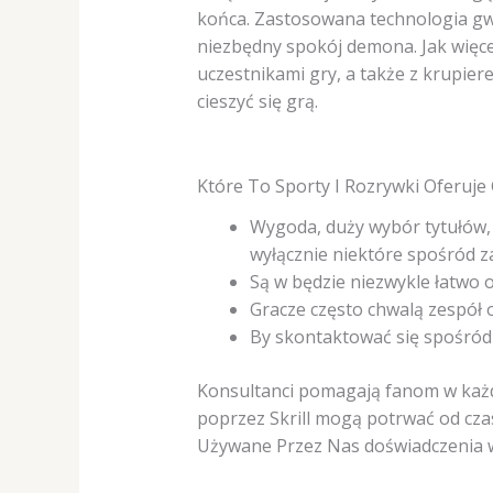
końca. Zastosowana technologia gw
niezbędny spokój demona. Jak więcej
uczestnikami gry, a także z krupie
cieszyć się grą.
Które To Sporty I Rozrywki Oferuje
Wygoda, duży wybór tytułów, 
wyłącznie niektóre spośród z
Są w będzie niezwykle łatwo 
Gracze często chwalą zespół 
By skontaktować się spośród 
Konsultanci pomagają fanom w każde
poprzez Skrill mogą potrwać od czas
Używane Przez Nas doświadczenia w