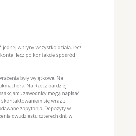
jednej witryny wszystko działa, lecz
 konta, lecz po kontakcie spośród
wrażenia były wyjątkowe. Na
ukmachera. Na Rzecz bardziej
nsakcjami, zawodnicy mogą napisać
d skontaktowaniem się wraz z
zadawane zapytania. Depozyty w
enia dwudziestu czterech dni, w