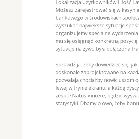
Lokalizacja Użytkowników I Ilość L
Możesz zarejestrować się w kasyni
bankowego w środowiskach społeczn
wyszukać największe sytuacje spośr
organizujemy specjalne wydarzenia 
mu się osiągnąć konkretną pozycję 
sytuacje na żywo była dołączona tra
Sprawdź ją, żeby dowiedzieć się, jak
doskonale zaprojektowane na każdą 
pozwalają chociażby nowicjuszom od
lewej witrynie ekranu, a każdą dysc
zespół Natus Vincere, będzie wyświe
statystyki. Dbamy o owo, żeby bonu