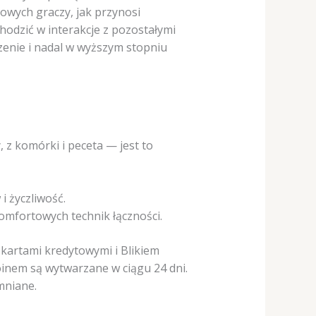
wych graczy, jak przynosi
hodzić w interakcje z pozostałymi
zenie i nadal w wyższym stopniu
 z komórki i peceta — jest to
i życzliwość.
omfortowych technik łączności.
kartami kredytowymi i Blikiem
oinem są wytwarzane w ciągu 24 dni.
mniane.