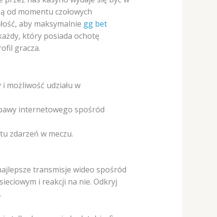
dzą od momentu czołowych
całość, aby maksymalnie
gg bet
każdy, który posiada ochotę
ofil gracza.
 i możliwość udziału w
abawy internetowego spośród
tu zdarzeń w meczu.
ajlepsze transmisje wideo spośród
eciowym i reakcji na nie. Odkryj
.