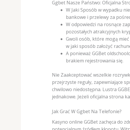
Ggbet Nasze Państwo: Oficjalna St
W Jaki Sposób w wypadku nie
bankowe i przelewy za pośre
W odpowiedzi na rosnące zapo
pozostałych atrakcyjnych kry
Gwoli osób, które mogą mieć 
w jaki sposób założyć rachun
A ponieważ GGBet oldschoolo
brakiem rejestrowania się.
Nie Zaakceptować wszelkie rozrywki
przejrzyste reguły, zapewniające sp
chwilowo niedostępna. Lustra GGBET, 
jednakowe. Jeżeli oficjalna strona ka
Jak Grać W Ggbet Na Telefonie?
Kasyno online GGBet zachęca do zdr
potencjalnym źródłem kłopotu. Witr