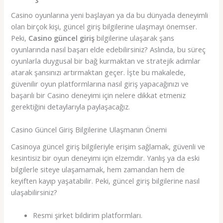
Casino oyunlarına yeni başlayan ya da bu dünyada deneyimli
olan birçok kişi, güncel giriş bilgilerine ulaşmayı önemser.
Peki,
Casino güncel giriş
bilgilerine ulaşarak şans
oyunlarında nasıl başarı elde edebilirsiniz? Aslında, bu süreç
oyunlarla duygusal bir bağ kurmaktan ve stratejik adımlar
atarak şansınızı artırmaktan geçer. İşte bu makalede,
güvenilir oyun platformlarına nasıl giriş yapacağınızı ve
başarılı bir Casino deneyimi için nelere dikkat etmeniz
gerektiğini detaylarıyla paylaşacağız.
Casino Güncel Giriş Bilgilerine Ulaşmanın Önemi
Casinoya güncel giriş bilgileriyle erişim sağlamak, güvenli ve
kesintisiz bir oyun deneyimi için elzemdir. Yanlış ya da eski
bilgilerle siteye ulaşamamak, hem zamandan hem de
keyiften kayıp yaşatabilir. Peki, güncel giriş bilgilerine nasıl
ulaşabilirsiniz?
Resmi şirket bildirim platformları.