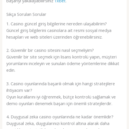
başarıyı yakalayabilirsiniz
1xbet
.
Sıkça Sorulan Sorular
1. Casino güncel giriş bilgilerine nereden ulaşabilirim?
Güncel giriş bilgilerini casinolara ait resmi sosyal medya
hesapları ve web siteleri üzerinden öğrenebilirsiniz.
2. Güvenilir bir casino sitesini nasıl seçmeliyim?
Güvenilir bir site seçmek için lisans kontrolü yapın, müşteri
yorumlarını inceleyin ve sunulan ödeme yöntemlerine dikkat
edin.
3. Casino oyunlarında başarılı olmak için hangi stratejilere
ihtiyacım var?
Oyun kurallarını iyi öğrenmek, bütçe kontrolü sağlamak ve
demo oyunları denemek başarı için önemli stratejilerdir.
4. Duygusal zeka casino oyunlarında ne kadar önemlidir?
Duygusal zeka, duygularınızı kontrol altına alarak daha