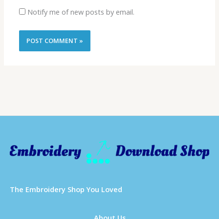
Notify me of new posts by email.
Τhe Embroidery Shop You Loved
About Us