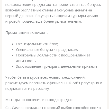
пользователям предлагаются приветственные бонусы,
включая бесплатные спины и бонусные деньги на
первый депозит. Регулярные акции и турниры делают
игровой процесс еще более увлекательным.
Промо-акции включают:
Еженедельные кэшбэки;
Специальные бонусы к праздникам;
Программы лояльности с поощрениями за
активность;
Эксклюзивные турниры с денежными призами.
Чтобы быть в курсе всех новых предложений,
рекомендуем посещать официальный сайт регулярно и
подписаться на рассылку.
Методы пополнения и вывода средств
Cat Casino предлагает широкий выбор способов ввода