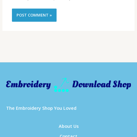
Τhe Embroidery Shop You Loved
About Us
Contact