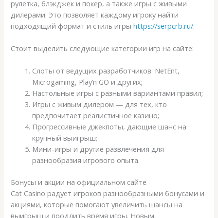
рулетка, блэкджек и покер, а также игры с живыми
дилерами. Это позволяет каждому игроку найти
подходящий формат и стиль игры
https://serpcrb.ru/
.
Стоит выделить следующие категории игр на сайте:
Слоты от ведущих разработчиков: NetEnt,
Microgaming, Play’n GO и других;
Настольные игры с разными вариантами правил;
Игры с живым дилером — для тех, кто
предпочитает реалистичное казино;
Прогрессивные джекпоты, дающие шанс на
крупный выигрыш;
Мини-игры и другие развлечения для
разнообразия игрового опыта.
Бонусы и акции на официальном сайте
Cat Casino радует игроков разнообразными бонусами и
акциями, которые помогают увеличить шансы на
выигрыш и продлить время игры. Новым