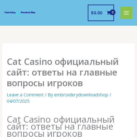
Skip
to
$
0.00
content
Cat Casino официальный
сайт: ответы на главные
вопросы игроков
Leave a Comment
/ By
embroiderydownloadshop
/
04/07/2025
Cat Casino официальный
сайт: ответы на главные
вопросы игроков