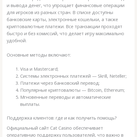
и вывода денег, что упрощает финансовые операции
для игроков из разных стран. В списке доступны
банковские карты, электронные кошельки, а также
криптовалютные платежи. Все транзакции проходят
быстро и без комиссий, что делает игру максимально
удобной.
Основные методы включают:
Visa и Mastercard;
Системы электронных платежей — Skrill, Neteller;
Платежи через банковский перевод;
Популярные криптовалюты — Bitcoin, Ethereum;
Мгновенные переводы и автоматические
выплаты.
Поддержка клиентов: где и как получить помощь?
Официальный сайт Cat Casino обеспечивает
оперативную поддержку пользователей, что важно в