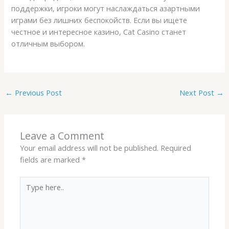
поддержки, игроки могут наслаждаться азартными
играми без лишних беспокойств. Если вы ищете
честное и интересное казино, Cat Casino станет
отличным выбором.
←
Previous Post
Next Post
→
Leave a Comment
Your email address will not be published.
Required
fields are marked
*
Type
here..