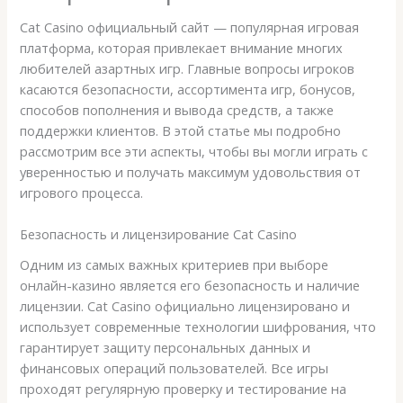
Cat Casino официальный сайт — популярная игровая
платформа, которая привлекает внимание многих
любителей азартных игр. Главные вопросы игроков
касаются безопасности, ассортимента игр, бонусов,
способов пополнения и вывода средств, а также
поддержки клиентов. В этой статье мы подробно
рассмотрим все эти аспекты, чтобы вы могли играть с
уверенностью и получать максимум удовольствия от
игрового процесса.
Безопасность и лицензирование Cat Casino
Одним из самых важных критериев при выборе
онлайн-казино является его безопасность и наличие
лицензии. Cat Casino официально лицензировано и
использует современные технологии шифрования, что
гарантирует защиту персональных данных и
финансовых операций пользователей. Все игры
проходят регулярную проверку и тестирование на