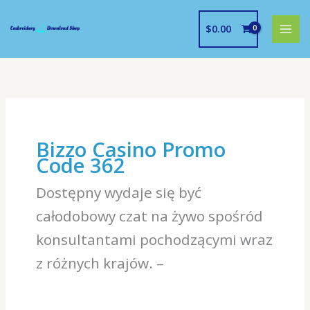
Skip
to
$
0.00
content
Bizzo Casino Promo
Code 362
Dostępny wydaje się być
całodobowy czat na żywo spośród
konsultantami pochodzącymi wraz
z różnych krajów. –