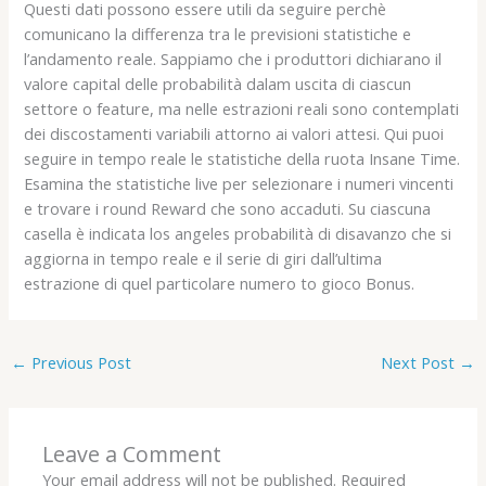
Questi dati possono essere utili da seguire perchè
comunicano la differenza tra le previsioni statistiche e
l’andamento reale. Sappiamo che i produttori dichiarano il
valore capital delle probabilità dalam uscita di ciascun
settore o feature, ma nelle estrazioni reali sono contemplati
dei discostamenti variabili attorno ai valori attesi. Qui puoi
seguire in tempo reale le statistiche della ruota Insane Time.
Esamina the statistiche live per selezionare i numeri vincenti
e trovare i round Reward che sono accaduti. Su ciascuna
casella è indicata los angeles probabilità di disavanzo che si
aggiorna in tempo reale e il serie di giri dall’ultima
estrazione di quel particolare numero to gioco Bonus.
←
Previous Post
Next Post
→
Leave a Comment
Your email address will not be published.
Required