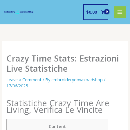
Skip
to
$
0.00
content
Crazy Time Stats: Estrazioni
Live Statistiche
Leave a Comment
/ By
embroiderydownloadshop
/
17/06/2025
Statistiche Crazy Time Are
Living, Verifica Le Vincite
Content