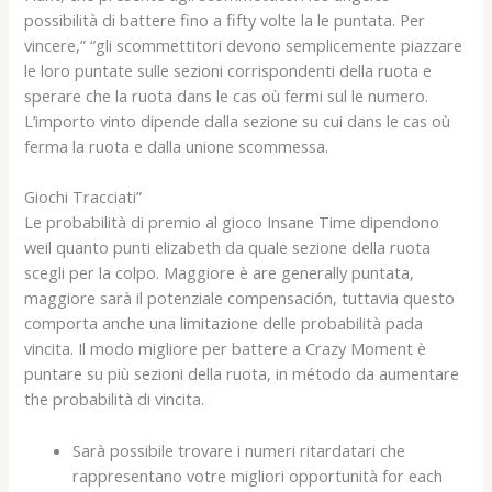
possibilità di battere fino a fifty volte la le puntata. Per
vincere,” “gli scommettitori devono semplicemente piazzare
le loro puntate sulle sezioni corrispondenti della ruota e
sperare che la ruota dans le cas où fermi sul le numero.
L’importo vinto dipende dalla sezione su cui dans le cas où
ferma la ruota e dalla unione scommessa.
Giochi Tracciati”
Le probabilità di premio al gioco Insane Time dipendono
weil quanto punti elizabeth da quale sezione della ruota
scegli per la colpo. Maggiore è are generally puntata,
maggiore sarà il potenziale compensación, tuttavia questo
comporta anche una limitazione delle probabilità pada
vincita. Il modo migliore per battere a Crazy Moment è
puntare su più sezioni della ruota, in método da aumentare
the probabilità di vincita.
Sarà possibile trovare i numeri ritardatari che
rappresentano votre migliori opportunità for each