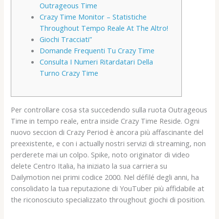
Outrageous Time
Crazy Time Monitor – Statistiche
Throughout Tempo Reale At The Altro!
Giochi Tracciati”
Domande Frequenti Tu Crazy Time
Consulta I Numeri Ritardatari Della
Turno Crazy Time
Per controllare cosa sta succedendo sulla ruota Outrageous
Time in tempo reale, entra inside Crazy Time Reside. Ogni
nuovo seccion di Crazy Period è ancora più affascinante del
preexistente, e con i actually nostri servizi di streaming, non
perderete mai un colpo. Spike, noto originator di video
delete Centro Italia, ha iniziato la sua carriera su
Dailymotion nei primi codice 2000. Nel défilé degli anni, ha
consolidato la tua reputazione di YouTuber più affidabile at
the riconosciuto specializzato throughout giochi di position.