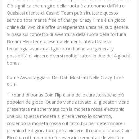
Ciò significa che un giro della ruota è autonomo dall’altro.
Qualsiasi utente di Casinò Team può sfruttare questo
servizio totalmente free of charge. Crazy Time è un gioco
online dal vivo che offre un’esperienza unica nel suo genere.
Si basa sul concetto di avventura della ruota della fortuna
Dream Heurter e presenta elementi interattivi e la
tecnologia avanzata. I giocatori hanno are generally
possibilità di vincere diversi moltiplicatori in due dei 4 giochi
bonus.
Come Avvantaggiarsi Dei Dati Mostrati Nelle Crazy Time
Stats
“Il round di bonus Coin Flip è una delle caratteristiche più
popolari de gioco. Quando viene attivato, ai giocatori viene
presentata mi schermata con la moneta rossa electronic
una blu. Questa moneta si girerà verso lo schermo,
colpendo la moneta rossa o il fatto blu per determinare il
premio che il giocatore potrà vincere. Il round di bonus Coin
Flip è un ottimo modo for every incrementare le vincite e