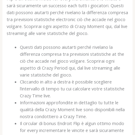
sarà sicuramente un successo each tutti i giocatori. Questi
dati possono aiutarti perché rivelano la differenza compresa
tra previsioni statistiche electronic ciò che accade nel gioco
volgare. Scoprirai ogni aspetto di Crazy Moment qui, dal live
streaming alle varie statistiche del gioco.
Questi dati possono aiutarti perché rivelano la
differenza compresa tra previsioni statistiche at the
ciò che accade nel gioco volgare. Scoprirai ogni
aspetto di Crazy Period qui, dal live streaming alle
varie statistiche del gioco.
Cliccando in alto a destra è possibile scegliere
l’intervallo di tempo tu cui calcolare votre statistiche
Crazy Time live.
Informazioni approfondite in dettaglio tu tutte le
qualità della Crazy Moment live sono disponibili nella
nostra condottiero a Crazy Time.
Il circular di bonus Endroit Flip è algun ottimo modo
for every incrementare le vincite e sarà sicuramente