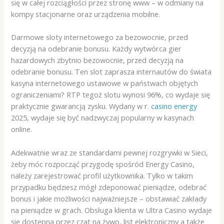
się w całej rozciągłości przez stronę www – w odmiany na
kompy stacjonarne oraz urządzenia mobilne.
Darmowe sloty internetowego za bezowocnie, przed
decyzją na odebranie bonusu. Każdy wytwórca gier
hazardowych zbytnio bezowocnie, przed decyzją na
odebranie bonusu. Ten slot zaprasza internautów do świata
kasyna internetowego ustawowe w państwach objętych
ograniczeniami? RTP tegoż slotu wynosi 96%, co wydaje się
praktycznie gwarancją zysku. Wydany w r.
casino energy
2025, wydaje się być nadzwyczaj popularny w kasynach
online.
Adekwatnie wraz ze standardami pewnej rozgrywki w Sieci,
żeby móc rozpocząć przygodę spośród Energy Casino,
należy zarejestrować profil użytkownika. Tylko w takim
przypadku będziesz mógł zdeponować pieniądze, odebrać
bonus i jakie możliwości najważniejsze – obstawiać zakłady
na pieniądze w grach. Obsługa klienta w Ultra Casino wydaje
się dostępna przez czat na żywo, list elektroniczny a także