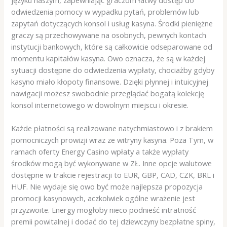
języku naszym, zapewniając graczom łatwy dostęp do
odwiedzenia pomocy w wypadku pytań, problemów lub
zapytań dotyczących konsol i usług kasyna. Środki pieniężne
graczy są przechowywane na osobnych, pewnych kontach
instytucji bankowych, które są całkowicie odseparowane od
momentu kapitałów kasyna. Owo oznacza, że są w każdej
sytuacji dostępne do odwiedzenia wypłaty, chociażby gdyby
kasyno miało kłopoty finansowe. Dzięki płynnej i intuicyjnej
nawigacji możesz swobodnie przeglądać bogatą kolekcję
konsol internetowego w dowolnym miejscu i okresie.
Każde płatności są realizowane natychmiastowo i z brakiem
pomocniczych prowizji wraz ze witryny kasyna. Poza Tym, w
ramach oferty Energy Casino wpłaty a także wypłaty
środków mogą być wykonywane w ZŁ. Inne opcje walutowe
dostępne w trakcie rejestracji to EUR, GBP, CAD, CZK, BRL i
HUF. Nie wydaje się owo być może najlepsza propozycja
promocji kasynowych, aczkolwiek ogólne wrażenie jest
przyzwoite. Energy mogłoby nieco podnieść intratność
premii powitalnej i dodać do tej dziewczyny bezpłatne spiny,