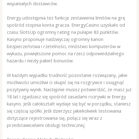
wspaniałych dostawców.
Energy udostępnia też funkcje zestawienia limitów na grę
spośród stopnia konta gracza. EnergyCasino uzyskało od
czasu SlotsUp ogromny rating na pułapie 83 punktów.
Kasyno proponuje nadzwyczaj ogromny kanon
bezpieczeństwa i rzetelności, mnóstwo komputerów w
wykazu, powiększone pomoc na rzecz odpowiedzialnego
hazardu i niezły pakiet bonusów.
W każdym wypadku trudność pozostanie rozwiązany, jakie
możliwości umożliwi ci skupić się na rozgrywce i osiągnąć
pozytywny wynik. Następnie musisz potwierdzić, że masz już
18 lat i zgadzasz się spośród zasadami rozrywki w Energy
kasyno. Jeśli całokształt wydaje się być w porządku, staniesz
się częścią spółki. Jeśli dzierżysz jakiekolwiek testowania
dotyczące rejestrowania się, połącz się wraz z
przedstawicielami obsługi technicznej.