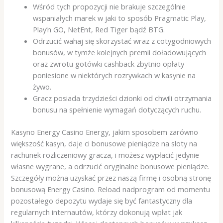
Wśród tych propozycji nie brakuje szczególnie
wspaniałych marek w jaki to sposób Pragmatic Play,
Play’n GO, NetEnt, Red Tiger bądź BTG.
Odrzucić wahaj się skorzystać wraz z cotygodniowych
bonusów, w tymże kolejnych premii doładowujących
oraz zwrotu gotówki cashback zbytnio opłaty
poniesione w niektórych rozrywkach w kasynie na
żywo.
Gracz posiada trzydzieści dzionki od chwili otrzymania
bonusu na spełnienie wymagań dotyczących ruchu.
Kasyno Energy Casino Energy, jakim sposobem zarówno
większość kasyn, daje ci bonusowe pieniądze na sloty na
rachunek rozliczeniowy gracza, i możesz wypłacić jedynie
własne wygrane, a odrzucić oryginalne bonusowe pieniądze.
Szczegóły można uzyskać przez naszą firmę i osobną stronę
bonusową Energy Casino. Reload nadprogram od momentu
pozostałego depozytu wydaje się być fantastyczny dla
regularnych internautów, którzy dokonują wpłat jak