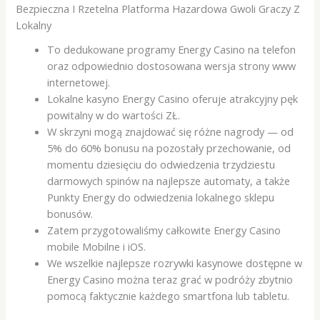
Bezpieczna I Rzetelna Platforma Hazardowa Gwoli Graczy Z
Lokalny
To dedukowane programy Energy Casino na telefon
oraz odpowiednio dostosowana wersja strony www
internetowej.
Lokalne kasyno Energy Casino oferuje atrakcyjny pęk
powitalny w do wartości ZŁ.
W skrzyni mogą znajdować się różne nagrody — od
5% do 60% bonusu na pozostały przechowanie, od
momentu dziesięciu do odwiedzenia trzydziestu
darmowych spinów na najlepsze automaty, a także
Punkty Energy do odwiedzenia lokalnego sklepu
bonusów.
Zatem przygotowaliśmy całkowite Energy Casino
mobile Mobilne i iOS.
We wszelkie najlepsze rozrywki kasynowe dostępne w
Energy Casino można teraz grać w podróży zbytnio
pomocą faktycznie każdego smartfona lub tabletu.