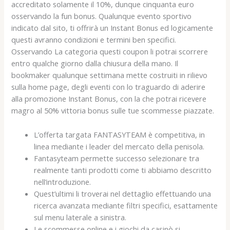
accreditato solamente il 10%, dunque cinquanta euro
osservando la fun bonus. Qualunque evento sportivo
indicato dal sito, ti offrirà un Instant Bonus ed logicamente
questi avranno condizioni e termini ben specifici.
Osservando La categoria questi coupon li potrai scorrere
entro qualche giorno dalla chiusura della mano. Il
bookmaker qualunque settimana mette costruiti in rilievo
sulla home page, degli eventi con lo traguardo di aderire
alla promozione Instant Bonus, con la che potrai ricevere
magro al 50% vittoria bonus sulle tue scommesse piazzate.
L’offerta targata FANTASYTEAM è competitiva, in
linea mediante i leader del mercato della penisola.
Fantasyteam permette successo selezionare tra
realmente tanti prodotti come ti abbiamo descritto
nell’introduzione.
Quest’ultimi li troverai nel dettaglio effettuando una
ricerca avanzata mediante filtri specifici, esattamente
sul menu laterale a sinistra.
Le scommesse online e i giochi da casinò si