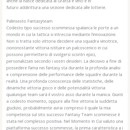
anche la nasce dedicata ai Gratta e vinci e in
futuro addirittura una sezione dedicata alle lotterie.
Palinsesto Fantasyteam
Codesto tipo successo scommessa spalanca le porte a un
mondo in cui la tattica si intreccia mediante l’innovazione.
Non si tratta solo vittoria decidere una squadra vincitrice,
ciononostante vittoria istituire un palcoscenico in cui
possono permettersi di svolgersi scontri epici,
personalizzati secondo i vostri desideri. La decisivo a fine di
possedere fama nei fantasy sta durante la profonda analisi
e comprensione delle performance delle squadre durante la
realtà. Una profonda conoscenza delle statistiche, delle
dinamiche vittoria gioco e delle potenzialità vittoria
qualunque team sarà il vostro asso durante la manica. Giunti
a codesto momento, oppure alla fine vittoria la suddetta
giudizio, probabilmente avrai compreso il quale la mia
competenza sul sito successo Fantasy Team scommesse è
stata nel complesso positiva. Nel Momento In Cui valuto una
piattaforma successo scommesse, la prima caratteristica a i