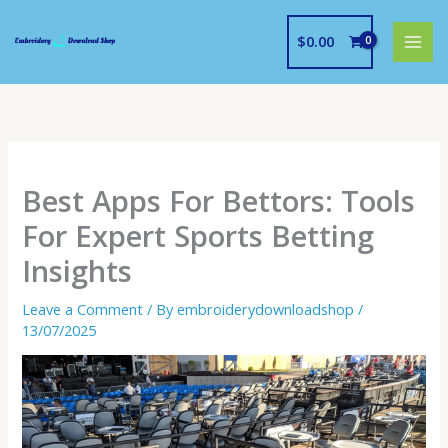
Skip
to
$
0.00
content
Best Apps For Bettors: Tools
For Expert Sports Betting
Insights
Leave a Comment
/ By
embroiderydownloadshop
/
13/07/2025