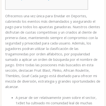
Ofrecemos una vez única para Envidar en Deportes,
cubriendo los eventos más demandados y asegurando el
pago para todos los apuestas ganadoras. Nuestros clientes
disfrutan de cuotas competitivas y un criados al cliente de
primera clase, manteniendo siempre el compromiso con la
seguridad y privacidad para cada usuario. Además, los
jugadores podran utilizar la clasificación de las
tragamonedas por orden alfabético, por popularidad
sumado a aplicar un orden de búsqueda por el nombre de
juego. Entre todas las posiciones más buscados en esta
sección, destacan Fruit Blast, Plinko, African Roulette,
Thimbles, Goa!! Cada juego está diseñado para ofrecer mi
mezcla de diversión, estrategia y grandes oportunidades de
alcanzar.
A pesar de ser relativamente joven sobre el sector,
1xBet ha cultivado mi comunidad leal de muchas