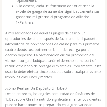
rápidamente.
Si lo deseas, cada usufructuario de 1xBet tiene la
excelente ganga de aumentar significativamente sus
ganancias mil gracias al programa de afiliados
1xPartners.
A mis aficionados de aquellas juegos de casino, un
operador les destina, después de fazer uso de el paquete
introdutória de bonificaciones de casino para mis primeros
cuatro depósitos, obtener un bono de recarga por el
décimo depósito. La participación en” “la promoción del
viernes otorga al ludópatatahúr el derecho some sort of
recibir otro bono de recarga el miércoles. Previamente, este
usuario debe efetuar cinco apuestas sobre cualquier evento
limpio los días lunes y martes.
¿cómo Realizar Un Depósito En 1xbet?
Desde entonces, los angeles comunidad de fanáticos de
1xBet sobre Chile ha nutrido significativamente. Los clientes
pueden hacer apuestas prepartido en la gran variedad