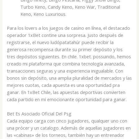
Turbo Keno, Candy Keno, Keno War, Traditional
Keno, Keno Luxurious.
Para los lovers a los juegos de casino en línea, el destacado
operador 1xBet contine una sorpresa. Justo después de
registrarse, el nuevo ludópatatahúr puede recibir la
generosa recompensa durante su primer depósito y los
tres depósitos siguientes. En chile. 1xbet. possuindo, hemos
creado mi plataforma que combina tecnología avanzada,
transacciones seguras y una experiencia inigualable. Con
bonos sin depósito, una amplia pluralidad de mercados y las
mejores cuotas, cada apuesta es una oportunidad pra
ganar. En 1xBet Chile, las apuestas deportivas convierten
cada partido en mi emocionante oportunidad para ganar.
Bet Es Asociado Oficial Del Psg
Cada equipo carga con cinco jugadores, qualquer uno con
una prócer y un catalogo. Además de aquellas jugadores en
las «cabinas» de los torneos, también hay un entrenador