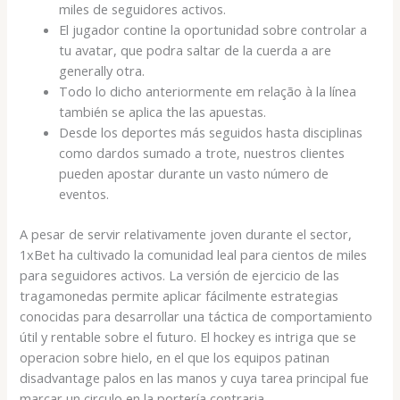
miles de seguidores activos.
El jugador contine la oportunidad sobre controlar a
tu avatar, que podra saltar de la cuerda a are
generally otra.
Todo lo dicho anteriormente em relação à la línea
también se aplica the las apuestas.
Desde los deportes más seguidos hasta disciplinas
como dardos sumado a trote, nuestros clientes
pueden apostar durante un vasto número de
eventos.
A pesar de servir relativamente joven durante el sector,
1xBet ha cultivado la comunidad leal para cientos de miles
para seguidores activos. La versión de ejercicio de las
tragamonedas permite aplicar fácilmente estrategias
conocidas para desarrollar una táctica de comportamiento
útil y rentable sobre el futuro. El hockey es intriga que se
operacion sobre hielo, en el que los equipos patinan
disadvantage palos en las manos y cuya tarea principal fue
marcar un circulo en la portería contraria.