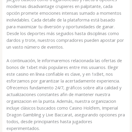
modernas disadvantage crupieres en palpitante, cada
opción promete emociones intensas sumado a momentos
inolvidables. Cada detalle de la plataforma está basado
para maximizar tu diversión y oportunidades de ganar.
Desde los deportes más seguidos hasta disciplinas como
dardos y trote, nuestros compradores pueden apostar por
un vasto número de eventos.
A continuación, le informaremos relacionada las ofertas de
bonos de 1xbet más populares entre mis usuarios. Elegir
este casino en línea confiable es clave, y en 1xBet, nos
esforzamos por garantizar la acertadamente experiencia.
Ofrecemos fundamento 24/7, gráficos sobre alta calidad y
actualizaciones constantes afin de mantener nuestra
organizacion en la punta. Además, nuestra organizacion
incluye clásicos buscados como Casino Hold’em, Imperial
Dragon Gambling y Live Baccarat, asegurando opciones pra
todos, desde principiantes hasta jugadores
experimentados.