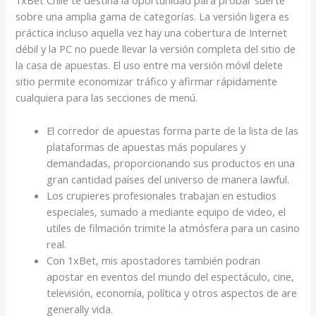
1xBet Chile te destina la oportunidad para probar suerte
sobre una amplia gama de categorías. La versión ligera es
práctica incluso aquella vez hay una cobertura de Internet
débil y la PC no puede llevar la versión completa del sitio de
la casa de apuestas. El uso entre ma versión móvil delete
sitio permite economizar tráfico y afirmar rápidamente
cualquiera para las secciones de menú.
El corredor de apuestas forma parte de la lista de las
plataformas de apuestas más populares y
demandadas, proporcionando sus productos en una
gran cantidad países del universo de manera lawful.
Los crupieres profesionales trabajan en estudios
especiales, sumado a mediante equipo de video, el
utiles de filmación trimite la atmósfera para un casino
real.
Con 1xBet, mis apostadores también podran
apostar en eventos del mundo del espectáculo, cine,
televisión, economía, política y otros aspectos de are
generally vida.