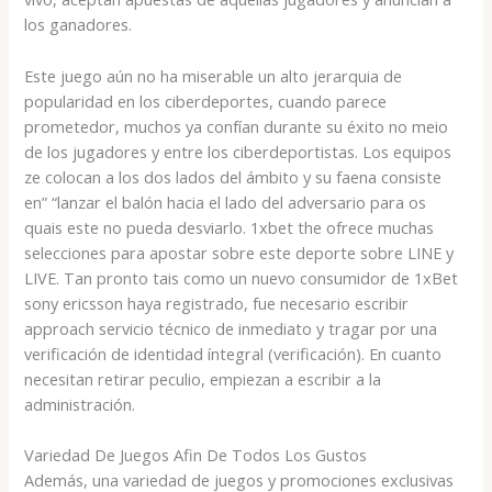
los ganadores.
Este juego aún no ha miserable un alto jerarquia de
popularidad en los ciberdeportes, cuando parece
prometedor, muchos ya confían durante su éxito no meio
de los jugadores y entre los ciberdeportistas. Los equipos
ze colocan a los dos lados del ámbito y su faena consiste
en” “lanzar el balón hacia el lado del adversario para os
quais este no pueda desviarlo. 1xbet the ofrece muchas
selecciones para apostar sobre este deporte sobre LINE y
LIVE. Tan pronto tais como un nuevo consumidor de 1xBet
sony ericsson haya registrado, fue necesario escribir
approach servicio técnico de inmediato y tragar por una
verificación de identidad íntegral (verificación). En cuanto
necesitan retirar peculio, empiezan a escribir a la
administración.
Variedad De Juegos Afin De Todos Los Gustos
Además, una variedad de juegos y promociones exclusivas