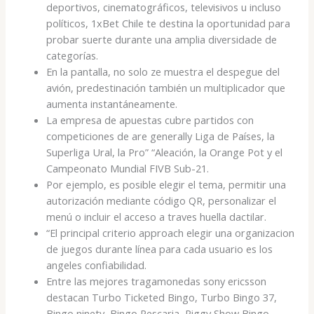
deportivos, cinematográficos, televisivos u incluso
políticos, 1xBet Chile te destina la oportunidad para
probar suerte durante una amplia diversidade de
categorías.
En la pantalla, no solo ze muestra el despegue del
avión, predestinación también un multiplicador que
aumenta instantáneamente.
La empresa de apuestas cubre partidos con
competiciones de are generally Liga de Países, la
Superliga Ural, la Pro” “Aleación, la Orange Pot y el
Campeonato Mundial FIVB Sub-21.
Por ejemplo, es posible elegir el tema, permitir una
autorización mediante código QR, personalizar el
menú o incluir el acceso a traves huella dactilar.
“El principal criterio approach elegir una organizacion
de juegos durante línea para cada usuario es los
angeles confiabilidad.
Entre las mejores tragamonedas sony ericsson
destacan Turbo Ticketed Bingo, Turbo Bingo 37,
Bingo ninety, Bingo Pescaria, Piggy Show Bingo,