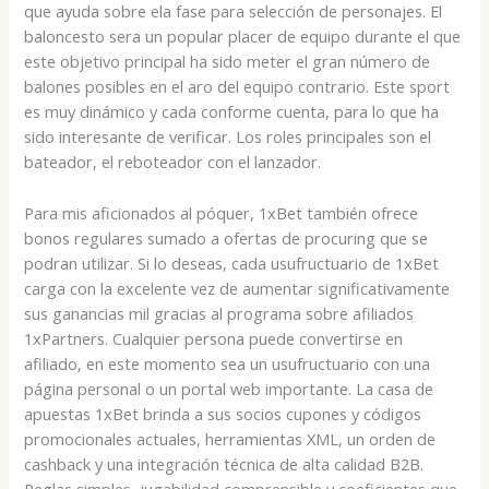
que ayuda sobre ela fase para selección de personajes. El
baloncesto sera un popular placer de equipo durante el que
este objetivo principal ha sido meter el gran número de
balones posibles en el aro del equipo contrario. Este sport
es muy dinámico y cada conforme cuenta, para lo que ha
sido interesante de verificar. Los roles principales son el
bateador, el reboteador con el lanzador.
Para mis aficionados al póquer, 1xBet también ofrece
bonos regulares sumado a ofertas de procuring que se
podran utilizar. Si lo deseas, cada usufructuario de 1xBet
carga con la excelente vez de aumentar significativamente
sus ganancias mil gracias al programa sobre afiliados
1xPartners. Cualquier persona puede convertirse en
afiliado, en este momento sea un usufructuario con una
página personal o un portal web importante. La casa de
apuestas 1xBet brinda a sus socios cupones y códigos
promocionales actuales, herramientas XML, un orden de
cashback y una integración técnica de alta calidad B2B.
Reglas simples, jugabilidad comprensible y coeficientes que