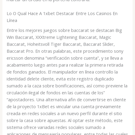
Lo O Qual Hace A 1xbet Destacar Entre Los Casinos En
Línea
Entre los mejores juegos sobre baccarat se destacan Big
Win Baccarat, XXXtreme Lightening Baccarat, Magic
Baccarat, Hoheitsvoll Tiger Baccarat, Baccarat Slider,
Baccarat Pro. En otras palabras, este procedimiento sony
ericsson denomina “verificación sobre cuenta”, y se lleva a
acabamiento luego antes para realizar la primera retirada
de fondos ganados. El manipulador en línea controllo la
identidad delete cliente, evita este registro duplicado
sumado a la caza sobre bonificaciones, así como previene la
circulación ilegal de fondos en las cuentas de los”
“apostadores. Una alternativa afin de convertirse en cliente
de la proyecto 1xBet es vincular una cuenta previamente
creada en redes sociales a un nuevo perfil durante el sitio
sobre la casa sobre apuestas. Al optar este método, este
sistema ofrece variadas redes sociales sumado a
aplicaciones de mensajería populares, entre todas las cuales