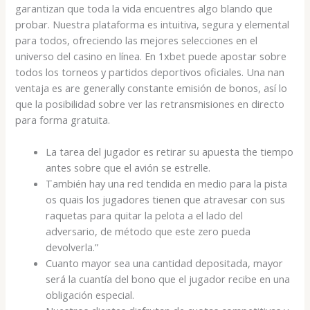
garantizan que toda la vida encuentres algo blando que
probar. Nuestra plataforma es intuitiva, segura y elemental
para todos, ofreciendo las mejores selecciones en el
universo del casino en línea. En 1xbet puede apostar sobre
todos los torneos y partidos deportivos oficiales. Una nan
ventaja es are generally constante emisión de bonos, así lo
que la posibilidad sobre ver las retransmisiones en directo
para forma gratuita.
La tarea del jugador es retirar su apuesta the tiempo
antes sobre que el avión se estrelle.
También hay una red tendida en medio para la pista
os quais los jugadores tienen que atravesar con sus
raquetas para quitar la pelota a el lado del
adversario, de método que este zero pueda
devolverla.”
Cuanto mayor sea una cantidad depositada, mayor
será la cuantía del bono que el jugador recibe en una
obligación especial.