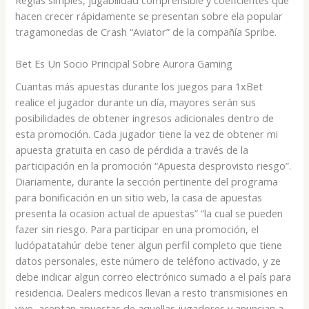
hacen crecer rápidamente se presentan sobre ela popular
tragamonedas de Crash “Aviator” de la compañía Spribe.
Bet Es Un Socio Principal Sobre Aurora Gaming
Cuantas más apuestas durante los juegos para 1xBet
realice el jugador durante un día, mayores serán sus
posibilidades de obtener ingresos adicionales dentro de
esta promoción. Cada jugador tiene la vez de obtener mi
apuesta gratuita en caso de pérdida a través de la
participación en la promoción “Apuesta desprovisto riesgo”.
Diariamente, durante la sección pertinente del programa
para bonificación en un sitio web, la casa de apuestas
presenta la ocasion actual de apuestas” “la cual se pueden
fazer sin riesgo. Para participar en una promoción, el
ludópatatahúr debe tener algun perfil completo que tiene
datos personales, este número de teléfono activado, y ze
debe indicar algun correo electrónico sumado a el país para
residencia. Dealers medicos llevan a resto transmisiones en
vivo, aceptan apuestas de aquellas jugadores y anuncian a