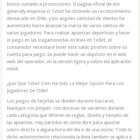
bonos sumado a promociones. El pagina oficial de are
generally empresa cl. 1xbet ha obtenido un reconocimiento
destacado en Chile, y los angeles cantidad de clientes ha
aumentado hasta alcanzar la marca de varios cientos de
varias jugadores. Para realizar apuestas deportivas y hacer
el juego en las tragamonedas en línea en 1xBet, el
consumidor necesitará tener este saldo positivo sobre su
cuenta para juego. Se puede hacer un depósito en el web
web del operador, en la versión ligera y sobre ela aplicación
móvil.
¿por Qué 1xbet Com Ha Sido La Mejor Opción Para Los
Jugadores De Chile?
Los juegos de tarjetas se dividen durante baccarat,
blackjack con póquer, con docenas de variantes durante
cada categoría que difieren en reglas, diseño y tamaño de
las apuestas. Hay partidos en vente libre para apostar
sobre directo a alguna hora del día o de una noche. Todo lo
dicho anteriormente relacionada la línea también se aplica a