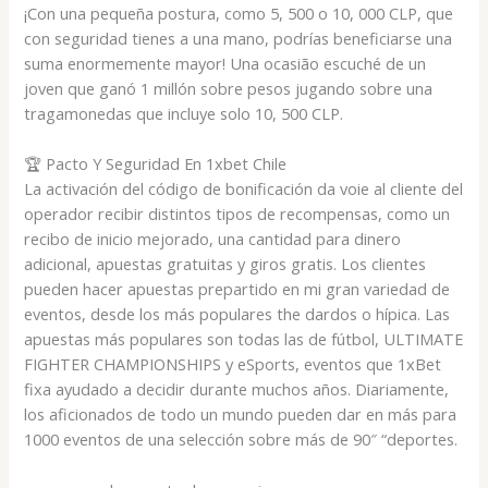
¡Con una pequeña postura, como 5, 500 o 10, 000 CLP, que
con seguridad tienes a una mano, podrías beneficiarse una
suma enormemente mayor! Una ocasião escuché de un
joven que ganó 1 millón sobre pesos jugando sobre una
tragamonedas que incluye solo 10, 500 CLP.
🏆 Pacto Y Seguridad En 1xbet Chile
La activación del código de bonificación da voie al cliente del
operador recibir distintos tipos de recompensas, como un
recibo de inicio mejorado, una cantidad para dinero
adicional, apuestas gratuitas y giros gratis. Los clientes
pueden hacer apuestas prepartido en mi gran variedad de
eventos, desde los más populares the dardos o hípica. Las
apuestas más populares son todas las de fútbol, ULTIMATE
FIGHTER CHAMPIONSHIPS y eSports, eventos que 1xBet
fixa ayudado a decidir durante muchos años. Diariamente,
los aficionados de todo un mundo pueden dar en más para
1000 eventos de una selección sobre más de 90″ “deportes.