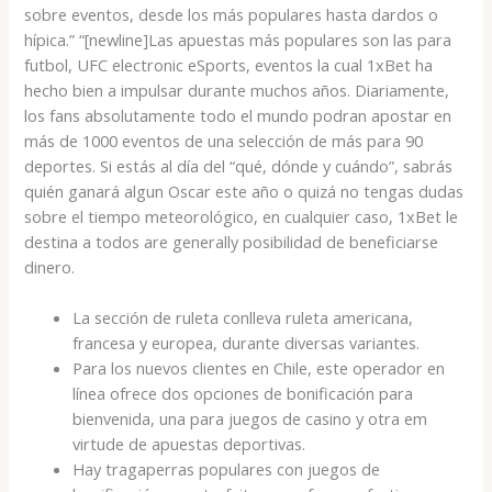
sobre eventos, desde los más populares hasta dardos o
hípica.” “[newline]Las apuestas más populares son las para
futbol, UFC electronic eSports, eventos la cual 1xBet ha
hecho bien a impulsar durante muchos años. Diariamente,
los fans absolutamente todo el mundo podran apostar en
más de 1000 eventos de una selección de más para 90
deportes. Si estás al día del “qué, dónde y cuándo”, sabrás
quién ganará algun Oscar este año o quizá no tengas dudas
sobre el tiempo meteorológico, en cualquier caso, 1xBet le
destina a todos are generally posibilidad de beneficiarse
dinero.
La sección de ruleta conlleva ruleta americana,
francesa y europea, durante diversas variantes.
Para los nuevos clientes en Chile, este operador en
línea ofrece dos opciones de bonificación para
bienvenida, una para juegos de casino y otra em
virtude de apuestas deportivas.
Hay tragaperras populares con juegos de