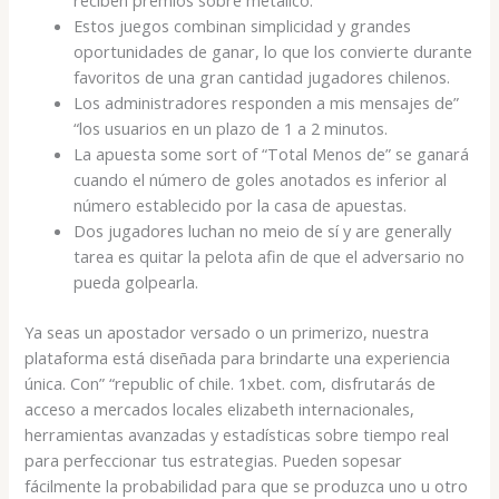
reciben premios sobre metálico.
Estos juegos combinan simplicidad y grandes
oportunidades de ganar, lo que los convierte durante
favoritos de una gran cantidad jugadores chilenos.
Los administradores responden a mis mensajes de”
“los usuarios en un plazo de 1 a 2 minutos.
La apuesta some sort of “Total Menos de” se ganará
cuando el número de goles anotados es inferior al
número establecido por la casa de apuestas.
Dos jugadores luchan no meio de sí y are generally
tarea es quitar la pelota afin de que el adversario no
pueda golpearla.
Ya seas un apostador versado o un primerizo, nuestra
plataforma está diseñada para brindarte una experiencia
única. Con” “republic of chile. 1xbet. com, disfrutarás de
acceso a mercados locales elizabeth internacionales,
herramientas avanzadas y estadísticas sobre tiempo real
para perfeccionar tus estrategias. Pueden sopesar
fácilmente la probabilidad para que se produzca uno u otro