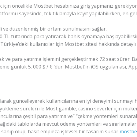
çin öncelikle Mostbet hesabınıza giriş yapmanız gerekiyor
platformu sayesinde, tek tıklamayla kayıt yapılabilirken, en g
nli ve düzenlenmiş bir ortam sunulmasını sağlar.
 TL tutarında para yatırarak bahis oynamaya başlayabilirsin
rkiye’deki kullanıcılar için Mostbet sitesi hakkında detaylı 
rak ve para yatırma işlemini gerçekleştirmek 72 saat sürer.
eme günlük 5. 000 $ / € ‘dur. Mostbet’in iOS uygulaması, Ap
larak güncelleyerek kullanıcılarına en iyi deneyimi sunmayı h
ı yükleme süreleri ile Most gamble, casino severler için mük
larına çeşitli para yatırma ve” “çekme yöntemleri sunarak iş
ğıdaki tablolarda mevcut ödeme yöntemleri ve sınırlamaları 
 sahip olup, basit empieza işlevsel bir tasarım sunar
mostbe