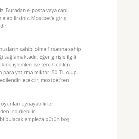
niz. Buradan e-posta veya canlı
alabilirsiniz. Mostbet’e giriş
dir.
usların sahibi olma fırsatına sahip
 sağlamaktadır. Eğer girişle ilgili
ekme işlemleri ise tercih edilen
 para yatırma miktarı 50 TL olup,
dilendirilecektir; mostbet’ten
oyunları oynayabilirler.
n indirilebilir.
l hobi bulacak empieza bütün boş