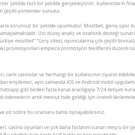
r şekilde hızlı bir şekilde gerçekleştirilir, kullanıcıların fin
 çeşitli yöntemler sunulur.
larla sorunsuz bir şekilde uyumludur. Mostbet, geniş spor 
maçlamaktadır. Üst düzey analiz ve istatistik desteği sunarak 
ürkiye mostbet” “Giriş sitesi, oyuncularına çok çeşitli bonus
aki promosyonları empieza promosyon tekliflerini düzenli ola
rı, canlı casinolar ve herhangi bir kullanıcının ziyaret edebi
rdan erişilemez, aynı zamanda iOS ve Android mobil uygulama
hatsapp gibi birden fazla kanal aracılığıyla 7/24 iletişim kur
itli ödemelerin artık mevcut hale geldiği için önemli ilerlemele
 ve siz sobre bu oranlara bahis oynayabilirsiniz.
ri, casino oyunları ve çok daha fazlasını sunan meşru bir çevr
u sitedeki tüm içerik telif hakkı ile korunmaktadır.