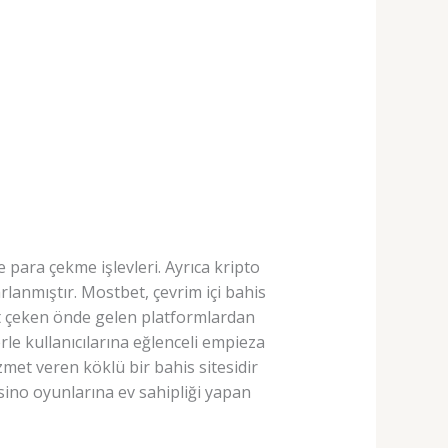
 para çekme işlevleri. Ayrıca kripto
rlanmıştır. Mostbet, çevrim içi bahis
at çeken önde gelen platformlardan
e kullanıcılarına eğlenceli empieza
zmet veren köklü bir bahis sitesidir
sino oyunlarına ev sahipliği yapan