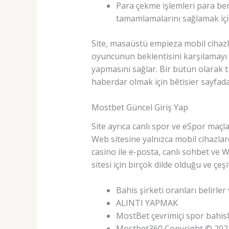
Para çekme işlemleri para benze
tamamlamalarını sağlamak için
Site, masaüstü empieza mobil cihaz
oyuncunun beklentisini karşılamayı a
yapmasını sağlar. Bir bütün olarak t
haberdar olmak için bêtisier sayfad
Mostbet Güncel Giriş Yap
Site ayrıca canlı spor ve eSpor maçla
Web sitesine yalnızca mobil cihazla
casino ile e-posta, canlı sohbet ve W
sitesi için birçok dilde olduğu ve çeş
Bahis şirketi oranları belirler
ALINTI YAPMAK
MostBet çevrimiçi spor bahisle
Mostbet360 Copyright © 2024 B