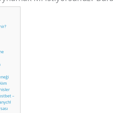
nir?
me
a
eneği
Alım
hisler
stbet –
anych!
sası