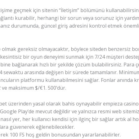
tişime geçmek için sitenin “İletişim” bölümünü kullanabilirsi
lantı kurabilir, herhangi bir sorun veya sorunuz için yardım 
nız durumunda, güncel giriş adresini kontrol etmek önemli
olmak gereksiz olmayacaktır, böylece siteden benzersiz bon
 kesintisiz bir oyun deneyimi sunmak için 7/24 müşteri desteği
ibine bağlanarak hızlı bir şekilde çözüm bulabilirsiniz. Para ç
24 sewaktu arasında değişen bir sürede tamamlanır. Minimum
uların platformu kullanabilmesini sağlar. Fonlar anında kre
 ve maksimum $/€1. 500’dür.
et üzerinden yasal olarak bahis oynayabilir empieza casino 
ogle Play’de mevcut değildir ve yalnızca resmi web sitemizde
nasıl yer, her kullanıcı kendisi için ilginç bir sağlar artık a
ara güvenerek eğlenebilecekler.
rerek 100 FS hoş geldin bonusundan yararlanabilirler.