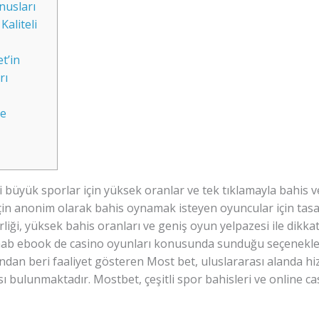
nusları
Kaliteli
t’in
rı
Ve
i büyük sporlar için yüksek oranlar ve tek tıklamayla bahis ve
 için anonim olarak bahis oynamak isteyen oyuncular için tasa
liği, yüksek bahis oranları ve geniş oyun yelpazesi ile dikk
ehab ebook de casino oyunları konusunda sunduğu seçeneklerl
ından beri faaliyet gösteren Most bet, uluslararası alanda hi
 bulunmaktadır. Mostbet, çeşitli spor bahisleri ve online ca