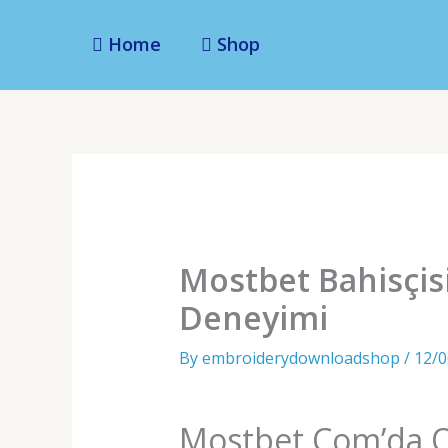
Skip
to
Home
Shop
content
Mostbet Bahisçisi:
Deneyimi
By
embroiderydownloadshop
/
12/0
Mostbet Com’da O