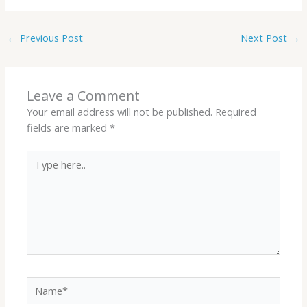
←
Previous Post
Next Post
→
Leave a Comment
Your email address will not be published.
Required
fields are marked
*
Type
here..
Name*