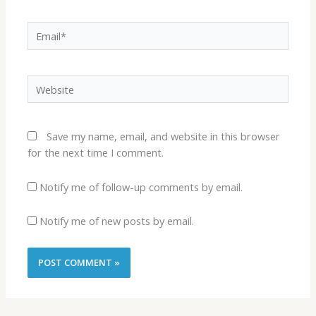
Email*
Website
Save my name, email, and website in this browser
for the next time I comment.
Notify me of follow-up comments by email.
Notify me of new posts by email.