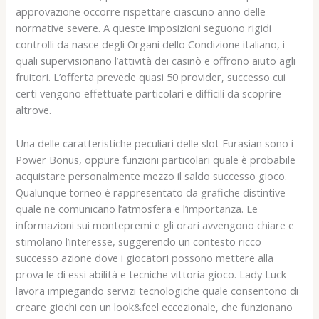
approvazione occorre rispettare ciascuno anno delle
normative severe. A queste imposizioni seguono rigidi
controlli da nasce degli Organi dello Condizione italiano, i
quali supervisionano l’attività dei casinò e offrono aiuto agli
fruitori. L’offerta prevede quasi 50 provider, successo cui
certi vengono effettuate particolari e difficili da scoprire
altrove.
Una delle caratteristiche peculiari delle slot Eurasian sono i
Power Bonus, oppure funzioni particolari quale è probabile
acquistare personalmente mezzo il saldo successo gioco.
Qualunque torneo è rappresentato da grafiche distintive
quale ne comunicano l’atmosfera e l’importanza. Le
informazioni sui montepremi e gli orari avvengono chiare e
stimolano l’interesse, suggerendo un contesto ricco
successo azione dove i giocatori possono mettere alla
prova le di essi abilità e tecniche vittoria gioco. Lady Luck
lavora impiegando servizi tecnologiche quale consentono di
creare giochi con un look&feel eccezionale, che funzionano