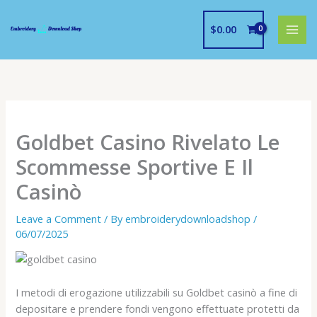
Skip
to
$
0.00
content
Goldbet Casino Rivelato Le
Scommesse Sportive E Il
Casinò
Leave a Comment
/ By
embroiderydownloadshop
/
06/07/2025
I metodi di erogazione utilizzabili su Goldbet casinò a fine di
depositare e prendere fondi vengono effettuate protetti da