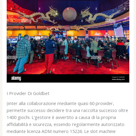
I Provider Di Goldbet
(inter alla collaborazione mediante quasi 60 provider,
permette successo decidere tra una raccolta successo oltre
1400 giochi. L’gestore è avvertito a causa di la propria
affidabilità e sicurezza, essendo regolarmente autorizzato
mediante licenza ADM numero 15226. Le slot machine