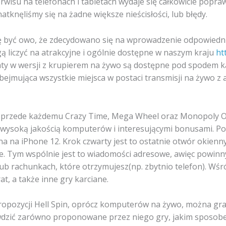
rwisu na telefonach i tabletach wydaje się całkowicie popr
tknęliśmy się na żadne większe nieścisłości, lub błędy.
ię być owo, że zdecydowano się na wprowadzenie odpowiedn
gą liczyć na atrakcyjne i ogólnie dostępne w naszym kraju
ht
aty w wersji z krupierem na żywo są dostępne pod spodem k
bejmująca wszystkie miejsca w postaci transmisji na żywo z
 przede każdemu Crazy Time, Mega Wheel oraz Monopoly On-
 wysoką jakością komputerów i interesującymi bonusami. Po
a na iPhone 12. Krok czwarty jest to ostatnie otwór okienny 
e. Tym wspólnie jest to wiadomości adresowe, awięc powinn
b rachunkach, które otrzymujesz(np. zbytnio telefon). Wśr
t, a także inne gry karciane.
ropozycji Hell Spin, oprócz komputerów na żywo, można gr
dzić zarówno proponowane przez niego gry, jakim sposobem