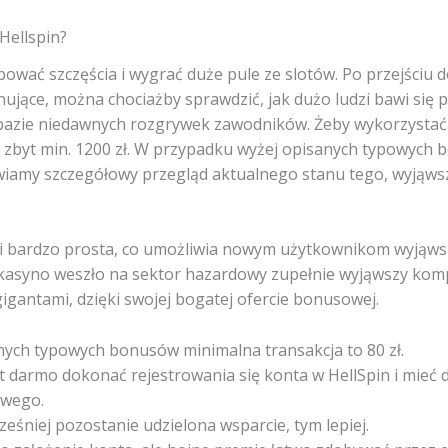
Hellspin?
bować szczęścia i wygrać duże pule ze slotów. Po przejściu d
cynujące, można chociażby sprawdzić, jak dużo ludzi bawi się
a bazie niedawnych rozgrywek zawodników. Żeby wykorzystać
zbyt min. 1200 zł. W przypadku wyżej opisanych typowych
tawiamy szczegółowy przegląd aktualnego stanu tego, wyjąws
 i bardzo prosta, co umożliwia nowym użytkownikom wyjąws
n kasyno weszło na sektor hazardowy zupełnie wyjąwszy ko
gigantami, dzięki swojej bogatej ofercie bonusowej.
nych typowych bonusów minimalna transakcja to 80 zł.
yt darmo dokonać rejestrowania się konta w HellSpin i mieć 
owego.
ześniej pozostanie udzielona wsparcie, tym lepiej.