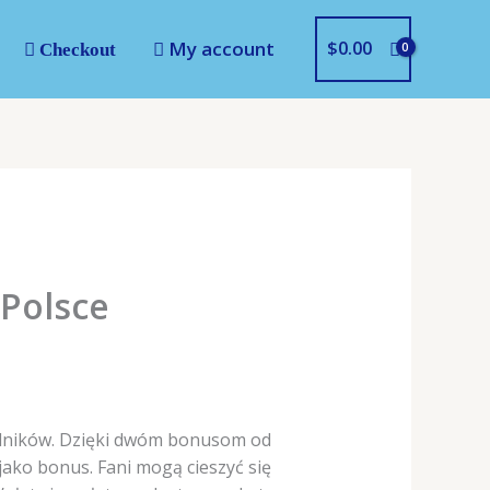
My account
$
0.00
Checkout
 Polsce
wodników. Dzięki dwóm bonusom od
ako bonus. Fani mogą cieszyć się