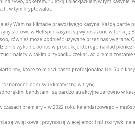
 na żywo, pokerem, ruletką i blackjackiem w tym kasynie. W
ych, w tym kryptowalut.
li zależy Wam na klimacie prawdziwego kasyna. Każdą partię 
zyny slotowe w HellSpin kasyno są wyposażone w funkcję B
osób, również może podnieść używane przez nas wygrane. 
elnie wykupić bonus w produkcji, którego nakład pieniężny
zucić należy w takim przypadku czekać, aż premia zostanie
 platformy, które to mieści nasza profesjonalna HellSpin kas
 różnorodne bonusy i klimatyczną witrynę.
ednorękimi bandytami, są bardzo atrakcyjne zarówno w kasyn
ż w czasach premiery – w 2022 roku kalendarzowego – mnóst
cia są wyjątkowe i przynoszą więcej emocji niż rozrywki na