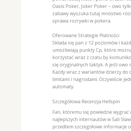
Oasis Poker, Joker Poker – owo tyl
zabawy wyszuka tutaj mnóstwo różno
sprawa rozrywki w pokera.
Oferowane Strategie Płatności
Składa się pan z 12 poziomów i każ
umożliwiają punkty Cp, które możn
korzystać wraz z czatu by komuniko
się oryginalnych taktyk. A jeśli ow
Każdy wraz z wariantów dzierży do 
limitami i nagrodami. Oczywiście je
automaty.
Szczegółowa Recenzja Hellspin
Fan, któremu się powiedzie wygrać 
najlepszych internautów w Sali Sław
przedtem szczegółowe informacje o