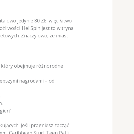
a owo jedynie 80 ZŁ, więc łatwo
iwości. HellSpin jest to witryna
netowych. Znaczy owo, że miast
 który obejmuje różnorodne
lepszymi nagrodami – od
.
m.
gier?
jących. Jeśli pragniesz zacząć
’em, Caribbean Stud, Teen Patti,