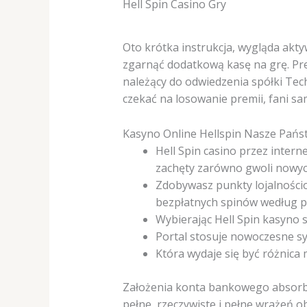
Hell Spin Casino Gry
Oto krótka instrukcja, wygląda akt
zgarnąć dodatkową kasę na grę. Pre
należący do odwiedzenia spółki Tec
czekać na losowanie premii, fani sa
Kasyno Online Hellspin Nasze Pańs
Hell Spin casino przez inte
zachęty zarówno gwoli nowyc
Zdobywasz punkty lojalności
bezpłatnych spinów według p
Wybierając Hell Spin kasyno 
Portal stosuje nowoczesne s
Która wydaje się być różnica
Założenia konta bankowego absorbuj
pełne, rzeczywiste i pełne wrażeń o