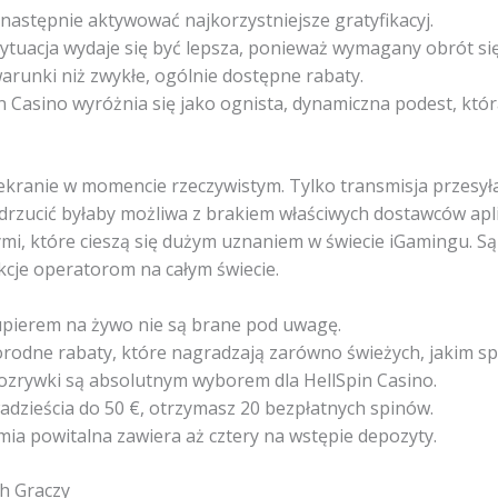
następnie aktywować najkorzystniejsze gratyfikacyj.
tuacja wydaje się być lepsza, ponieważ wymagany obrót sięg
arunki niż zwykłe, ogólnie dostępne rabaty.
in Casino wyróżnia się jako ognista, dynamiczna podest, kt
ranie w momencie rzeczywistym. Tylko transmisja przesyłan
, odrzucić byłaby możliwa z brakiem właściwych dostawców apl
mi, które cieszą się dużym uznaniem w świecie iGamingu. Są
kcje operatorom na całym świecie.
upierem na żywo nie są brane pod uwagę.
orodne rabaty, które nagradzają zarówno świeżych, jakim s
ozrywki są absolutnym wyborem dla HellSpin Casino.
adzieścia do 50 €, otrzymasz 20 bezpłatnych spinów.
a powitalna zawiera aż cztery na wstępie depozyty.
h Graczy