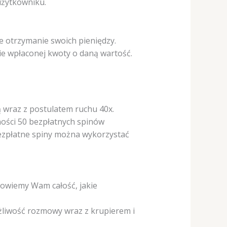
użytkowniku.
e otrzymanie swoich pieniędzy.
e wpłaconej kwoty o daną wartość.
 wraz z postulatem ruchu 40x.
ności 50 bezpłatnych spinów
Bezpłatne spiny można wykorzystać
a powiemy Wam całość, jakie
żliwość rozmowy wraz z krupierem i