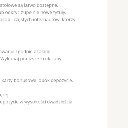
 stołowe są łatwo dostępne.
b odkryć zupełnie nowe tytuły.
osób i częstych internautów, którzy
owanie zgodnie z takimi
Wykonaj poniższe kroki, aby
 karty bonusowej obok depozycie.
ęcej.
epozycie w wysokości dwadzieścia