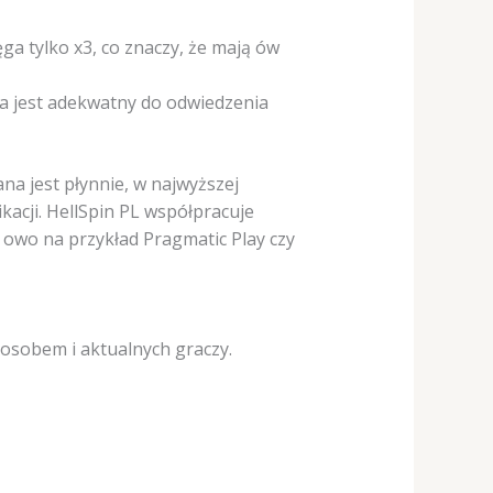
a tylko x3, co znaczy, że mają ów
óra jest adekwatny do odwiedzenia
a jest płynnie, w najwyższej
ikacji. HellSpin PL współpracuje
 owo na przykład Pragmatic Play czy
posobem i aktualnych graczy.