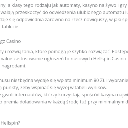
ny, a klasy tego rodzaju jak automaty, kasyno na żywo i gry
ozwalają przeskoczyć do odwiedzenia ulubionego automatu lu
aje się odpowiednia zarówno na rzecz nowicjuszy, w jaki sp
 tablecie.
ngz Casino
my i rozwiązania, które pomogą je szybko rozwiązać. Postęp
alne zastosowanie ogłoszeń bonusowych Hellspin Casino. 
i nagrodami.
nusu niezbędna wydaje się wpłata minimum 80 ZŁ i wybranie
 punkty, żeby wspinać się wyżej w tabeli wyników.
 gwoli internautów, którzy korzystają spośród kasyna najwi
o premia doładowania w każdą środę tuż przy minimalnym d
Hellspin?