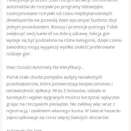
automatów do rozrywki po programy telewizyjne.
Licencjonowane rozrywki od czasu międzynarodowych
deweloperów nie pozwolą Wam wyczerpać budżetu zbyt
jednym posiedzeniem. Bonusy i promocje pomogą Tobie
zwiększyć swój bankroll na dobrą zabawę. Sekcja gier
wydaje się być podzielona na różne kategorie, dzięki czemu
zawodnicy mogą wyjąwszy wysiłku znaleźć preferowane
rodzaje gier.
Owo Oszuści Automaty Na Weryfikacji…
Portal stale chodzi pomyślne audyty niezależnych
przedsiębiorstw, które potwierdzają bezpieczeństwo i
niezawodność aplikacji. Wraz Z bonusów, udziału w
turniejach i wypłat wygranych możesz korzystać wyłącznie
grając na rzeczywiste pieniądze. Nie zwlekaj więc wraz z
rejestracją i zasileniem własnego konta. W świecie hazardu
zapoczątkowuje się coraz więcej świeżych obszarów.
Automaty Do Gier