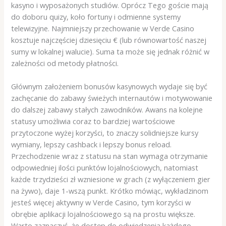
kasyno i wyposażonych studiów. Oprócz Tego goście mają
do doboru quizy, koło fortuny i odmienne systemy
telewizyjne. Najmniejszy przechowanie w Verde Casino
kosztuje najczęściej dziesięciu € (lub równowartość naszej
sumy w lokalnej walucie). Suma ta może się jednak różnić w
zależności od metody płatności.
Głównym założeniem bonusów kasynowych wydaje się być
zachęcanie do zabawy świeżych internautów i motywowanie
do dalszej zabawy stałych zawodników. Awans na kolejne
statusy umożliwia coraz to bardziej wartościowe
przytoczone wyżej korzyści, to znaczy solidniejsze kursy
wymiany, lepszy cashback i lepszy bonus reload.
Przechodzenie wraz z statusu na stan wymaga otrzymanie
odpowiedniej ilości punktów lojalnościowych, natomiast
każde trzydzieści zł wzniesione w grach (z wyłączeniem gier
na żywo), daje 1-wszą punkt. Krótko mówiąc, wykładzinom
jesteś więcej aktywny w Verde Casino, tym korzyści w
obrębie aplikacji lojalnościowego są na prostu większe.
Warto zaznaczyć, że dostęp do odwiedzenia każdego