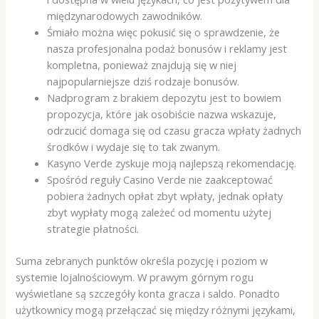
międzynarodowych zawodników.
Śmiało można więc pokusić się o sprawdzenie, że
nasza profesjonalna podaż bonusów i reklamy jest
kompletna, ponieważ znajdują się w niej
najpopularniejsze dziś rodzaje bonusów.
Nadprogram z brakiem depozytu jest to bowiem
propozycja, które jak osobiście nazwa wskazuje,
odrzucić domaga się od czasu gracza wpłaty żadnych
środków i wydaje się to tak zwanym.
Kasyno Verde zyskuje moją najlepszą rekomendację.
Spośród reguły Casino Verde nie zaakceptować
pobiera żadnych opłat zbyt wpłaty, jednak opłaty
zbyt wypłaty mogą zależeć od momentu użytej
strategie płatności.
Suma zebranych punktów określa pozycję i poziom w
systemie lojalnościowym. W prawym górnym rogu
wyświetlane są szczegóły konta gracza i saldo. Ponadto
użytkownicy mogą przełączać się między różnymi językami,