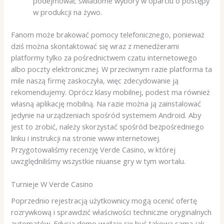
podejmować świadome wybory w oparciu o postępy
w produkcji na żywo.
Fanom może brakować pomocy telefonicznego, ponieważ
dziś można skontaktować się wraz z menedżerami
platformy tylko za pośrednictwem czatu internetowego
albo poczty elektronicznej. W przeciwnym razie platforma ta
mile naszą firmę zaskoczyła, więc zdecydowanie ją
rekomendujemy. Oprócz klasy mobilnej, podest ma również
własną aplikację mobilną. Na razie można ją zainstalować
jedynie na urządzeniach spośród systemem Android. Aby
jest to zrobić, należy skorzystać spośród bezpośredniego
linku i instrukcji na stronie www internetowej.
Przygotowaliśmy recenzję Verde Casino, w której
uwzględniliśmy wszystkie niuanse gry w tym wortalu.
Turnieje W Verde Casino
Poprzednio rejestracją użytkownicy mogą ocenić ofertę
rozrywkową i sprawdzić właściwości techniczne oryginalnych
automatów. Edycja demo wydaje się być takowa sama jak