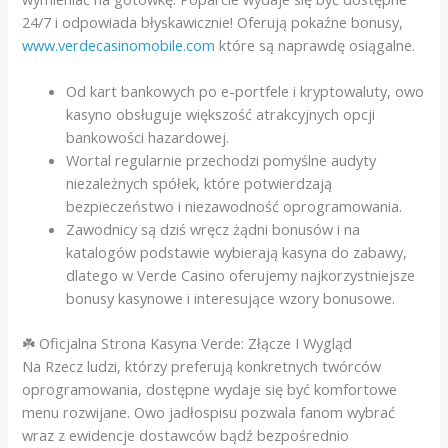
24/7 i odpowiada błyskawicznie! Oferują pokaźne bonusy,
www.verdecasinomobile.com
które są naprawdę osiągalne.
Od kart bankowych po e-portfele i kryptowaluty, owo
kasyno obsługuje większość atrakcyjnych opcji
bankowości hazardowej.
Wortal regularnie przechodzi pomyślne audyty
niezależnych spółek, które potwierdzają
bezpieczeństwo i niezawodność oprogramowania.
Zawodnicy są dziś wręcz żądni bonusów i na
katalogów podstawie wybierają kasyna do zabawy,
dlatego w Verde Casino oferujemy najkorzystniejsze
bonusy kasynowe i interesujące wzory bonusowe.
☘️ Oficjalna Strona Kasyna Verde: Złącze I Wygląd
Na Rzecz ludzi, którzy preferują konkretnych twórców
oprogramowania, dostępne wydaje się być komfortowe
menu rozwijane. Owo jadłospisu pozwala fanom wybrać
wraz z ewidencje dostawców bądź bezpośrednio