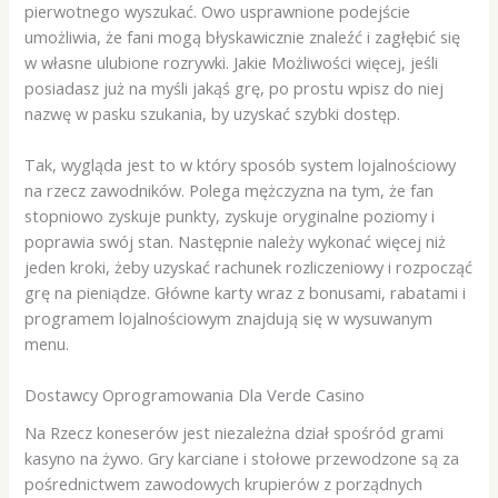
pierwotnego wyszukać. Owo usprawnione podejście
umożliwia, że fani mogą błyskawicznie znaleźć i zagłębić się
w własne ulubione rozrywki. Jakie Możliwości więcej, jeśli
posiadasz już na myśli jakąś grę, po prostu wpisz do niej
nazwę w pasku szukania, by uzyskać szybki dostęp.
Tak, wygląda jest to w który sposób system lojalnościowy
na rzecz zawodników. Polega mężczyzna na tym, że fan
stopniowo zyskuje punkty, zyskuje oryginalne poziomy i
poprawia swój stan. Następnie należy wykonać więcej niż
jeden kroki, żeby uzyskać rachunek rozliczeniowy i rozpocząć
grę na pieniądze. Główne karty wraz z bonusami, rabatami i
programem lojalnościowym znajdują się w wysuwanym
menu.
Dostawcy Oprogramowania Dla Verde Casino
Na Rzecz koneserów jest niezależna dział spośród grami
kasyno na żywo. Gry karciane i stołowe przewodzone są za
pośrednictwem zawodowych krupierów z porządnych