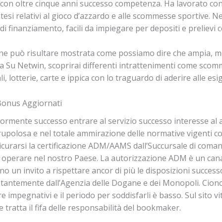
g con oltre cinque anni successo competenza. Ha lavorato con
tesi relativi al gioco d’azzardo e alle scommesse sportive. Net
i finanziamento, facili da impiegare per depositi e prelievi 
one può risultare mostrata come possiamo dire che ampia, me
za Su Netwin, scoprirai differenti intrattenimenti come scomm
li, lotterie, carte e ippica con lo traguardo di aderire alle esi
Bonus Aggiornati
ormente successo entrare al servizio successo interesse al a
crupolosa e nel totale ammirazione delle normative vigenti co
sicurarsi la certificazione ADM/AAMS dall’Succursale di comand
 operare nel nostro Paese. La autorizzazione ADM è un canale l
o un invito a rispettare ancor di più le disposizioni successo
stantemente dall’Agenzia delle Dogane e dei Monopoli. Ciono
 impegnativi e il periodo per soddisfarli è basso. Sul sito v
tratta il fifa delle responsabilità del bookmaker.