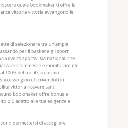
noscere quale bookmaker ti offre la
ance vittoria vittoria avvengono le
tte di selezionare tra un’ampia
passando per il basket e gli sport
ria eventi sportivi sia nazionali che
e piazzare scommesse e monitorare gli
al 100% del tuo il suo primo
successo gioco. Iscrivendoti in
lità vittoria ricevere tanti
Ciascuno bookmaker offre bonus e
sito più adatto alle tue esigenze e
possono permettersi di accogliere