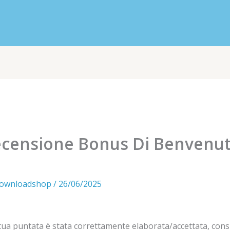
censione Bonus Di Benvenuto
downloadshop
/
26/06/2025
a tua puntata è stata correttamente elaborata/accettata, con