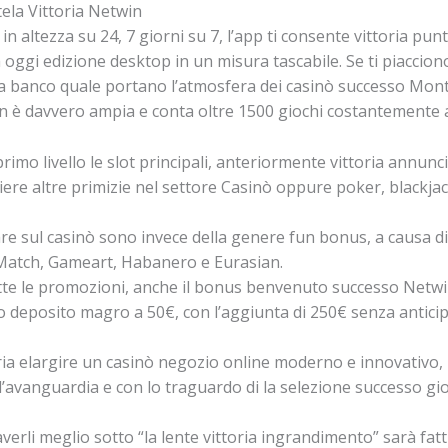
ela Vittoria Netwin
e in altezza su 24, 7 giorni su 7, l’app ti consente vittoria pu
 oggi edizione desktop in un misura tascabile. Se ti piacciono
da banco quale portano l’atmosfera dei casinò successo Monte
win è davvero ampia e conta oltre 1500 giochi costantemente 
imo livello le slot principali, anteriormente vittoria annun
re altre primizie nel settore Casinò oppure poker, blackjack
are sul casinò sono invece della genere fun bonus, a causa d
atch, Gameart, Habanero e Eurasian.
e le promozioni, anche il bonus benvenuto successo Netwin 
 deposito magro a 50€, con l’aggiunta di 250€ senza anticip
ria elargire un casinò negozio online moderno e innovativo, 
 all’avanguardia e con lo traguardo di la selezione successo gi
verli meglio sotto “la lente vittoria ingrandimento” sarà fatt