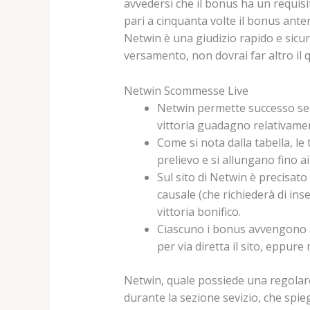
avvedersi che il bonus ha un requisit
pari a cinquanta volte il bonus ante
Netwin è una giudizio rapido e sicu
versamento, non dovrai far altro il q
Netwin Scommesse Live
Netwin permette successo selez
vittoria guadagno relativame
Come si nota dalla tabella, l
prelievo e si allungano fino ai 
Sul sito di Netwin è precisat
causale (che richiederà di inse
vittoria bonifico.
Ciascuno i bonus avvengono age
per via diretta il sito, eppur
Netwin, quale possiede una regolare 
durante la sezione sevizio, che spie