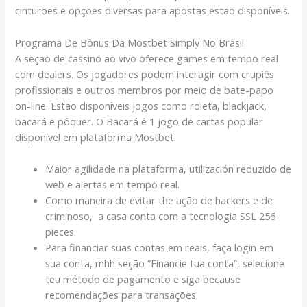
cinturões e opções diversas para apostas estão disponíveis.
Programa De Bônus Da Mostbet Simply No Brasil
A seção de cassino ao vivo oferece games em tempo real
com dealers. Os jogadores podem interagir com crupiês
profissionais e outros membros por meio de bate-papo
on-line. Estão disponíveis jogos como roleta, blackjack,
bacará e pôquer. O Bacará é 1 jogo de cartas popular
disponível em plataforma Mostbet.
Maior agilidade na plataforma, utilización reduzido de
web e alertas em tempo real.
Como maneira de evitar the ação de hackers e de
criminoso, a casa conta com a tecnologia SSL 256
pieces.
Para financiar suas contas em reais, faça login em
sua conta, mhh seção “Financie tua conta”, selecione
teu método de pagamento e siga because
recomendações para transações.