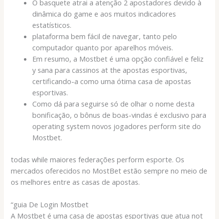
O basquete atrai a atenção 2 apostadores devido à
dinâmica do game e aos muitos indicadores
estatísticos.
plataforma bem fácil de navegar, tanto pelo
computador quanto por aparelhos móveis.
Em resumo, a Mostbet é uma opção confiável e feliz
y sana para cassinos at the apostas esportivas,
certificando-a como uma ótima casa de apostas
esportivas.
Como dá para seguirse só de olhar o nome desta
bonificação, o bônus de boas-vindas é exclusivo para
operating system novos jogadores perform site do
Mostbet.
todas while maiores federações perform esporte. Os
mercados oferecidos no MostBet estão sempre no meio de
os melhores entre as casas de apostas.
“guia De Login Mostbet
A Mostbet é uma casa de apostas esportivas que atua not