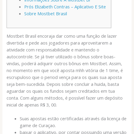
Prós Elizabeth Contras – Aplicativo E Site
Sobre Mostbet Brasil
Mostbet Brasil encoraja dar como uma função de lazer
divertida e pede aos jogadores para aproveitarem a
atividade com responsabilidade e mantendo o
autocontrole. Se já tiver utilizado o bônus sobre boas-
vindas, poderá adquirir outros bônus em Mostbet. Assim,
no momento em que você aposta mhh vitória de 1 time, é
escrupuloso que o period vença para os quais sua aposta
seja bem-sucedida. Depois sobre concluir a huida, basta
aguardar os quais os fundos sejam creditados em tua
conta. Com alguns métodos, é possível fazer um depósito
inicial de apenas R$ 3, 00.
Suas apostas estão certificadas através da licença de
game de Curaçao.
baixar o aplicativo, por contar possuindo uma versão