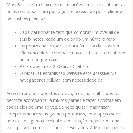
MostBet Live traz excelentes atrações em pace real, muitas
delas com dealer em português e possuindo possibilidade
de illustres prêmios.
Cada participante tem que comprar um overall de
seis bilhetes, cada um exibindo um número raro.
Os pontos nos esportes para fantasia da Mostbet
são concedidos com base nas estatísticas dos atletas
no ano de jogos reais.
Para obter mais 250 Giros Grátis, o
O MostBet established website está acessível via
navegadores cellular, sem necessidade de
Ao contrário das apostas ao vivo, a opção multi-apostas
permite acompanhar a muitos games e fazer apostas em
todos eles de uma só vez. Se você quiser maximizar
completamente seus ganhos potenciais, esta opção sobre
apostas é alguma excelente substituição, a partir de que
você preveja com precisão os resultados. A Mostbet pensa