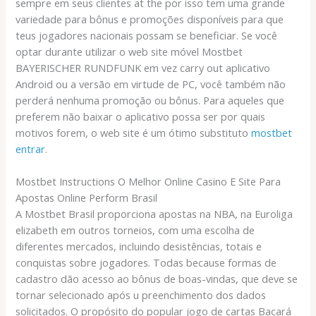
sempre em seus clientes at the por isso tem uma grande
variedade para bônus e promoções disponíveis para que
teus jogadores nacionais possam se beneficiar. Se você
optar durante utilizar o web site móvel Mostbet
BAYERISCHER RUNDFUNK em vez carry out aplicativo
Android ou a versão em virtude de PC, você também não
perderá nenhuma promoção ou bônus. Para aqueles que
preferem não baixar o aplicativo possa ser por quais
motivos forem, o web site é um ótimo substituto
mostbet
entrar
.
Mostbet Instructions O Melhor Online Casino E Site Para
Apostas Online Perform Brasil
A Mostbet Brasil proporciona apostas na NBA, na Euroliga
elizabeth em outros torneios, com uma escolha de
diferentes mercados, incluindo desistências, totais e
conquistas sobre jogadores. Todas because formas de
cadastro dão acesso ao bônus de boas-vindas, que deve se
tornar selecionado após u preenchimento dos dados
solicitados. O propósito do popular jogo de cartas Bacará