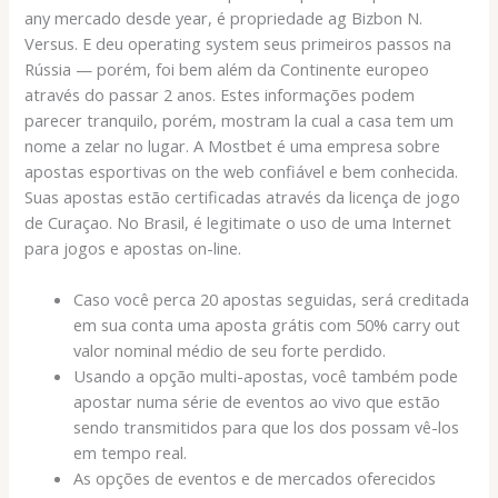
any mercado desde year, é propriedade ag Bizbon N.
Versus. E deu operating system seus primeiros passos na
Rússia — porém, foi bem além da Continente europeo
através do passar 2 anos. Estes informações podem
parecer tranquilo, porém, mostram la cual a casa tem um
nome a zelar no lugar. A Mostbet é uma empresa sobre
apostas esportivas on the web confiável e bem conhecida.
Suas apostas estão certificadas através da licença de jogo
de Curaçao. No Brasil, é legitimate o uso de uma Internet
para jogos e apostas on-line.
Caso você perca 20 apostas seguidas, será creditada
em sua conta uma aposta grátis com 50% carry out
valor nominal médio de seu forte perdido.
Usando a opção multi-apostas, você também pode
apostar numa série de eventos ao vivo que estão
sendo transmitidos para que los dos possam vê-los
em tempo real.
As opções de eventos e de mercados oferecidos