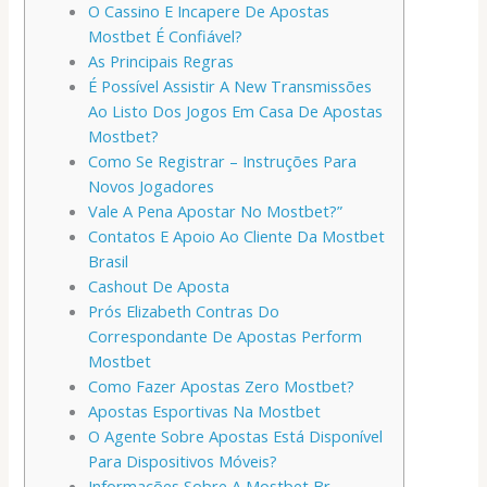
O Cassino E Incapere De Apostas
Mostbet É Confiável?
As Principais Regras
É Possível Assistir A New Transmissões
Ao Listo Dos Jogos Em Casa De Apostas
Mostbet?
Como Se Registrar – Instruções Para
Novos Jogadores
Vale A Pena Apostar No Mostbet?”
Contatos E Apoio Ao Cliente Da Mostbet
Brasil
Cashout De Aposta
Prós Elizabeth Contras Do
Correspondante De Apostas Perform
Mostbet
Como Fazer Apostas Zero Mostbet?
Apostas Esportivas Na Mostbet
O Agente Sobre Apostas Está Disponível
Para Dispositivos Móveis?
Informações Sobre A Mostbet Br