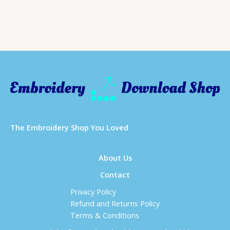
Τhe Embroidery Shop You Loved
About Us
Contact
Privacy Policy
Refund and Returns Policy
Terms & Conditions