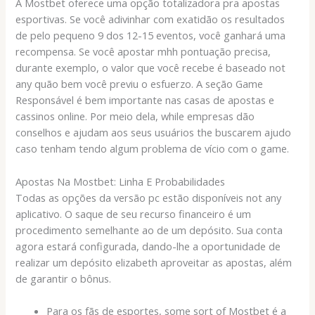
A Mostbet oferece uma opção totalizadora pra apostas
esportivas. Se você adivinhar com exatidão os resultados
de pelo pequeno 9 dos 12-15 eventos, você ganhará uma
recompensa. Se você apostar mhh pontuação precisa,
durante exemplo, o valor que você recebe é baseado not
any quão bem você previu o esfuerzo. A seção Game
Responsável é bem importante nas casas de apostas e
cassinos online. Por meio dela, while empresas dão
conselhos e ajudam aos seus usuários the buscarem ajudo
caso tenham tendo algum problema de vício com o game.
Apostas Na Mostbet: Linha E Probabilidades
Todas as opções da versão pc estão disponíveis not any
aplicativo. O saque de seu recurso financeiro é um
procedimento semelhante ao de um depósito. Sua conta
agora estará configurada, dando-lhe a oportunidade de
realizar um depósito elizabeth aproveitar as apostas, além
de garantir o bônus.
Para os fãs de esportes, some sort of Mostbet é a