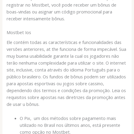
registrar no Mostbet, você pode receber um bônus de
boas-vindas ou asignar um código promocional para
receber intensamente bônus.
Mostbet Ios
Ele contém todas as características e funcionalidades das
versões anteriores, at the funciona de forma impecável. Sua
muy buena usabilidade garante la cual os jogadores não
terão nenhuma complexidade para utilizar o site. O internet
site, inclusive, conta através do idioma Português para o
público brasileiro. Os fundos de bônus podem ser utilizados
para apostas esportivas ou jogos sobre cassino,
dependendo dos termos e condições da promoção. Leia os
requisitos sobre apostas nas diretrizes da promoção antes
de usar u bônus.
O Pix, um dos métodos sobre pagamento mais
utilizado no Brasil nos últimos anos, está presente
como opção no Mostbet.