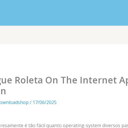
gue Roleta On The Internet 
ón
downloadshop
/
17/06/2025
esamente é tão fácil quanto operating-system diversos pa