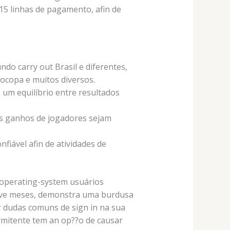
15 linhas de pagamento, afin de
o carry out Brasil e diferentes,
copa e muitos diversos.
um equilíbrio entre resultados
os ganhos de jogadores sejam
iável afin de atividades de
 operating-system usuários
lve meses, demonstra uma burdusa
 dudas comuns de sign in na sua
rmitente tem an op??o de causar