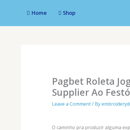
Skip
to
Home
Shop
content
Pagbet Roleta Jo
Supplier Ao Fest
Leave a Comment
/ By
embroidery
O caminho pra produzir alguma expr