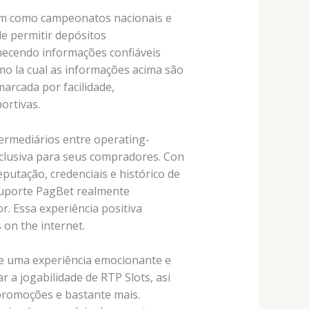
sim como campeonatos nacionais e
e permitir depósitos
ecendo informações confiáveis ​​
mo la cual as informações acima são
arcada por facilidade,
ortivas.
ermediários entre operating-
clusiva para seus compradores. Con
putação, credenciais e histórico de
suporte PagBet realmente
 Essa experiência positiva
on the internet.
de uma experiência emocionante e
r a jogabilidade de RTP Slots, asi
promoções e bastante mais.