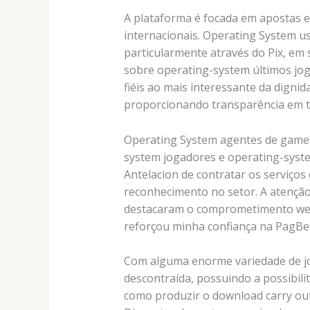
A plataforma é focada em apostas e
internacionais. Operating System u
particularmente através do Pix, em 
sobre operating-system últimos jogo
fiéis ao mais interessante da digni
proporcionando transparência em t
Operating System agentes de game s
system jogadores e operating-syste
Antelacion de contratar os serviços 
reconhecimento no setor. A atençã
destacaram o comprometimento weil
reforçou minha confiança na PagBet
Com alguma enorme variedade de jog
descontraída, possuindo a possibilit
como produzir o download carry out