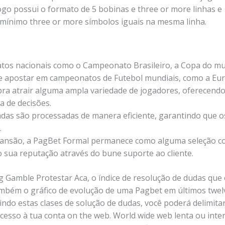
go possui o formato de 5 bobinas e three or more linhas e 
 mínimo three or more símbolos iguais na mesma linha.
os nacionais como o Campeonato Brasileiro, a Copa do mund
 apostar em campeonatos de Futebol mundiais, como a Euro
ra atrair alguma ampla variedade de jogadores, oferecendo 
 de decisões.
adas são processadas de manera eficiente, garantindo que 
.
pansão, a PagBet Formal permanece como alguma seleção conf
o sua reputação através do bune suporte ao cliente.
 Gamble Protestar Aca, o índice de resolução de dudas que
mbém o gráfico de evolução de uma Pagbet em últimos twe
o estas clases de solução de dudas, você poderá delimitar
acesso à tua conta on the web. World wide web lenta ou inte