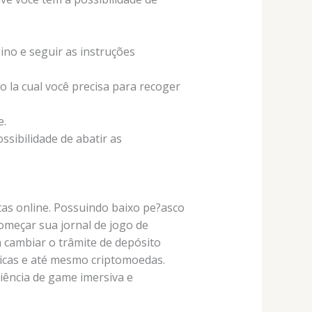
ino e seguir as instruções
o la cual você precisa para recoger
e.
ssibilidade de abatir as
as online. Possuindo baixo pe?asco
começar sua jornal de jogo de
cambiar o trâmite de depósito
ônicas e até mesmo criptomoedas.
ência de game imersiva e