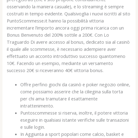
osservando la maniera casuale), e lo streaming è sempre
costruiti in tempo evidente. Qualsivoglia i nuovi iscritti al sito
PuntoScommesse.it hanno la possibilità vittoria
incrementare l’importo ancora oggi prima ricarica con un
Bonus Benvenuto del 200% sottile a 200€. Con Lo
Traguardo Di avere accesso al bonus, dedicato sia al casinò
il quale alle scommesse, è necessario adempiere aver
effettuato un acconto introduttivo successo quantomeno
10€. Facendo un esempio, mediante un versamento
successo 20€ si riceveranno 40€ vittoria bonus.
Offre perfino giochi da casinò e poker negozio online,
come possiamo asserire che la ciliegina sulla torta
per chi ama tramutare il esattamente
intrattenimento.
Puntoscommesse si riserva, inoltre, il potere vittoria
eseguire in qualsiasi istante verifiche sulle transazioni
e sulle login.
In Aggiunta a sport popolari come calcio, basket e