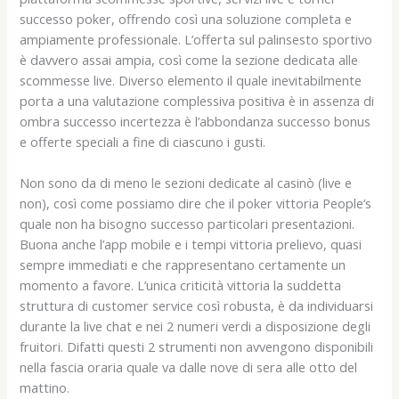
successo poker, offrendo così una soluzione completa e
ampiamente professionale. L’offerta sul palinsesto sportivo
è davvero assai ampia, così come la sezione dedicata alle
scommesse live. Diverso elemento il quale inevitabilmente
porta a una valutazione complessiva positiva è in assenza di
ombra successo incertezza è l’abbondanza successo bonus
e offerte speciali a fine di ciascuno i gusti.
Non sono da di meno le sezioni dedicate al casinò (live e
non), così come possiamo dire che il poker vittoria People’s
quale non ha bisogno successo particolari presentazioni.
Buona anche l’app mobile e i tempi vittoria prelievo, quasi
sempre immediati e che rappresentano certamente un
momento a favore. L’unica criticità vittoria la suddetta
struttura di customer service così robusta, è da individuarsi
durante la live chat e nei 2 numeri verdi a disposizione degli
fruitori. Difatti questi 2 strumenti non avvengono disponibili
nella fascia oraria quale va dalle nove di sera alle otto del
mattino.