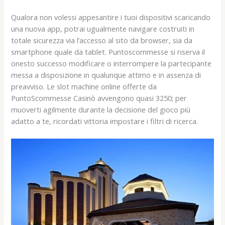
Qualora non volessi appesantire i tuoi dispositivi scaricando
una nuova app, potrai ugualmente navigare costruiti in
totale sicurezza via l’accesso al sito da browser, sia da
smartphone quale da tablet. Puntoscommesse si riserva il
onesto successo modificare o interrompere la partecipante
messa a disposizione in qualunque attimo e in assenza di
preavviso. Le slot machine online offerte da
PuntoScommesse Casinò avvengono quasi 3250; per
muoverti agilmente durante la decisione del gioco più
adatto a te, ricordati vittoria impostare i filtri di ricerca.