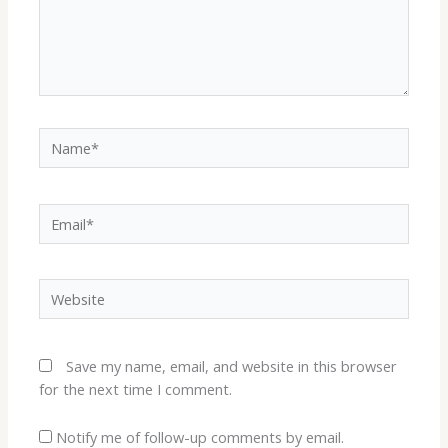
Name*
Email*
Website
Save my name, email, and website in this browser
for the next time I comment.
Notify me of follow-up comments by email.