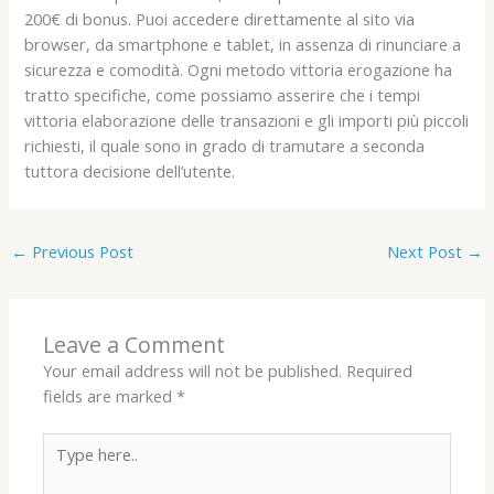
200€ di bonus. Puoi accedere direttamente al sito via
browser, da smartphone e tablet, in assenza di rinunciare a
sicurezza e comodità. Ogni metodo vittoria erogazione ha
tratto specifiche, come possiamo asserire che i tempi
vittoria elaborazione delle transazioni e gli importi più piccoli
richiesti, il quale sono in grado di tramutare a seconda
tuttora decisione dell’utente.
←
Previous Post
Next Post
→
Leave a Comment
Your email address will not be published.
Required
fields are marked
*
Type
here..