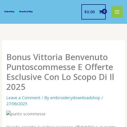
Skip
to
$
0.00
content
Bonus Vittoria Benvenuto
Puntoscommesse E Offerte
Esclusive Con Lo Scopo Di Il
2025
Leave a Comment
/ By
embroiderydownloadshop
/
27/06/2025
Questo aspetto è un linea successo affidabilità e un punto