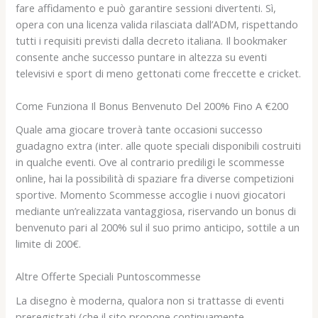
fare affidamento e può garantire sessioni divertenti. Sì,
opera con una licenza valida rilasciata dall’ADM, rispettando
tutti i requisiti previsti dalla decreto italiana. Il bookmaker
consente anche successo puntare in altezza su eventi
televisivi e sport di meno gettonati come freccette e cricket.
Come Funziona Il Bonus Benvenuto Del 200% Fino A €200
Quale ama giocare troverà tante occasioni successo
guadagno extra (inter. alle quote speciali disponibili costruiti
in qualche eventi. Ove al contrario prediligi le scommesse
online, hai la possibilità di spaziare fra diverse competizioni
sportive. Momento Scommesse accoglie i nuovi giocatori
mediante un’realizzata vantaggiosa, riservando un bonus di
benvenuto pari al 200% sul il suo primo anticipo, sottile a un
limite di 200€.
Altre Offerte Speciali Puntoscommesse
La disegno è moderna, qualora non si trattasse di eventi
preregistrati (che il sito propone continuamente