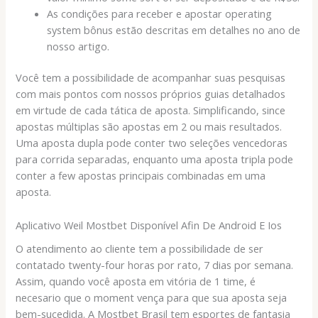
As condições para receber e apostar operating
system bônus estão descritas em detalhes no ano de
nosso artigo.
Você tem a possibilidade de acompanhar suas pesquisas
com mais pontos com nossos próprios guias detalhados
em virtude de cada tática de aposta. Simplificando, since
apostas múltiplas são apostas em 2 ou mais resultados.
Uma aposta dupla pode conter two seleções vencedoras
para corrida separadas, enquanto uma aposta tripla pode
conter a few apostas principais combinadas em uma
aposta.
Aplicativo Weil Mostbet Disponível Afin De Android E Ios
O atendimento ao cliente tem a possibilidade de ser
contatado twenty-four horas por rato, 7 dias por semana.
Assim, quando você aposta em vitória de 1 time, é
necesario que o moment vença para que sua aposta seja
bem-sucedida. A Mostbet Brasil tem esportes de fantasia