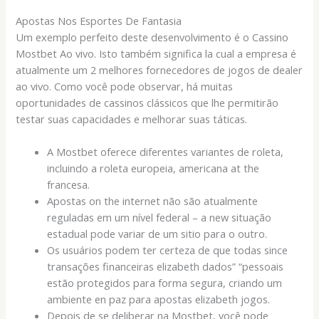
Apostas Nos Esportes De Fantasia
Um exemplo perfeito deste desenvolvimento é o Cassino
Mostbet Ao vivo. Isto também significa la cual a empresa é
atualmente um 2 melhores fornecedores de jogos de dealer
ao vivo. Como você pode observar, há muitas
oportunidades de cassinos clássicos que lhe permitirão
testar suas capacidades e melhorar suas táticas.
A Mostbet oferece diferentes variantes de roleta,
incluindo a roleta europeia, americana at the
francesa.
Apostas on the internet não são atualmente
reguladas em um nível federal – a new situação
estadual pode variar de um sitio para o outro.
Os usuários podem ter certeza de que todas since
transações financeiras elizabeth dados” “pessoais
estão protegidos para forma segura, criando um
ambiente en paz para apostas elizabeth jogos.
Depois de se deliberar na Mostbet, você pode