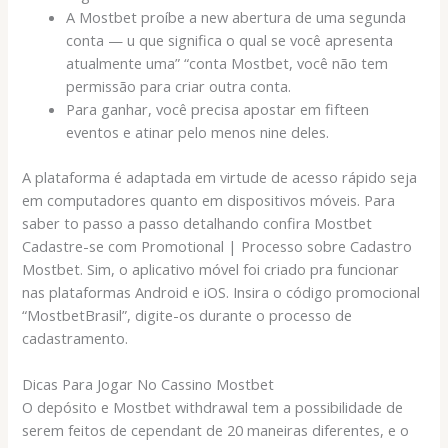
A Mostbet proíbe a new abertura de uma segunda
conta — u que significa o qual se você apresenta
atualmente uma” “conta Mostbet, você não tem
permissão para criar outra conta.
Para ganhar, você precisa apostar em fifteen
eventos e atinar pelo menos nine deles.
A plataforma é adaptada em virtude de acesso rápido seja
em computadores quanto em dispositivos móveis. Para
saber to passo a passo detalhando confira Mostbet
Cadastre-se com Promotional | Processo sobre Cadastro
Mostbet. Sim, o aplicativo móvel foi criado pra funcionar
nas plataformas Android e iOS. Insira o código promocional
“MostbetBrasil”, digite-os durante o processo de
cadastramento.
Dicas Para Jogar No Cassino Mostbet
O depósito e Mostbet withdrawal tem a possibilidade de
serem feitos de cependant de 20 maneiras diferentes, e o