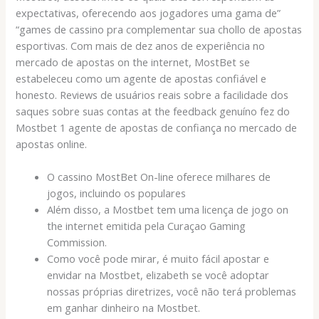
expectativas, oferecendo aos jogadores uma gama de”
“games de cassino pra complementar sua chollo de apostas
esportivas. Com mais de dez anos de experiência no
mercado de apostas on the internet, MostBet se
estabeleceu como um agente de apostas confiável e
honesto. Reviews de usuários reais sobre a facilidade dos
saques sobre suas contas at the feedback genuíno fez do
Mostbet 1 agente de apostas de confiança no mercado de
apostas online.
O cassino MostBet On-line oferece milhares de
jogos, incluindo os populares
Além disso, a Mostbet tem uma licença de jogo on
the internet emitida pela Curaçao Gaming
Commission.
Como você pode mirar, é muito fácil apostar e
envidar na Mostbet, elizabeth se você adoptar
nossas próprias diretrizes, você não terá problemas
em ganhar dinheiro na Mostbet.