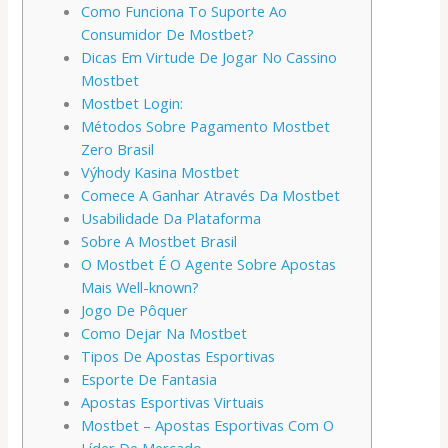
Como Funciona To Suporte Ao
Consumidor De Mostbet?
Dicas Em Virtude De Jogar No Cassino
Mostbet
Mostbet Login:
Métodos Sobre Pagamento Mostbet
Zero Brasil
Výhody Kasina Mostbet
Comece A Ganhar Através Da Mostbet
Usabilidade Da Plataforma
Sobre A Mostbet Brasil
O Mostbet É O Agente Sobre Apostas
Mais Well-known?
Jogo De Pôquer
Como Dejar Na Mostbet
Tipos De Apostas Esportivas
Esporte De Fantasia
Apostas Esportivas Virtuais
Mostbet – Apostas Esportivas Com O