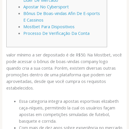
Líder De Mercado
Apostar No Cybersport
Bônus De Boas-vindas Afin De E-sports
E Cassinos
Mostbet Para Dispositivos
Processo De Verificação Da Conta
valor mínimo a ser depositado é de R$50. Na Mostbet, você
pode acessar o bônus de boas-vindas company logo
quando cria a sua conta. Porém, existem diversas outras
promoções dentro de uma plataforma que podem ser
aproveitadas, desde que você cumpra os requisitos
estabelecidos.
Essa categoria integra apostas esportivas elizabeth
caça-níqueis, permitindo la cual os usuários façam
apostas em competições simuladas de futebol,
basquete e corrida.
Com mais de dez anos sobre experiência no mercado