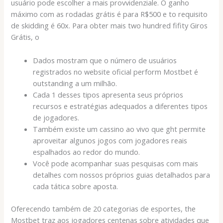
usuário pode escolher a mais provvidenziale. O ganho
máximo com as rodadas grátis é para R$500 e to requisito
de skidding é 60x. Para obter mais two hundred fifity Giros
Grátis, o
Dados mostram que o número de usuários
registrados no website oficial perform Mostbet é
outstanding a um milhão.
Cada 1 desses tipos apresenta seus próprios
recursos e estratégias adequados a diferentes tipos
de jogadores.
Também existe um cassino ao vivo que ght permite
aproveitar algunos jogos com jogadores reais
espalhados ao redor do mundo.
Você pode acompanhar suas pesquisas com mais
detalhes com nossos próprios guias detalhados para
cada tática sobre aposta.
Oferecendo também de 20 categorias de esportes, the
Mostbet traz aos jogadores centenas sobre atividades que