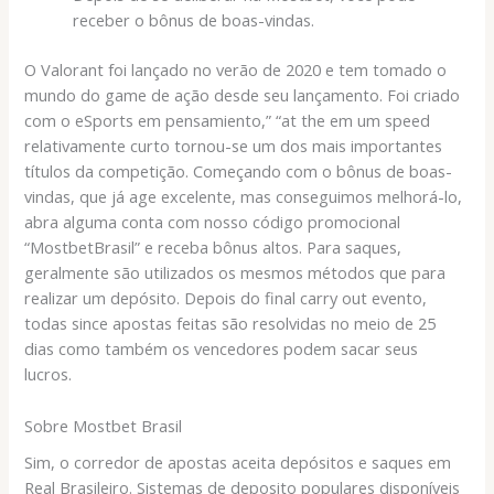
receber o bônus de boas-vindas.
O Valorant foi lançado no verão de 2020 e tem tomado o
mundo do game de ação desde seu lançamento. Foi criado
com o eSports em pensamiento,” “at the em um speed
relativamente curto tornou-se um dos mais importantes
títulos da competição. Começando com o bônus de boas-
vindas, que já age excelente, mas conseguimos melhorá-lo,
abra alguma conta com nosso código promocional
“MostbetBrasil” e receba bônus altos. Para saques,
geralmente são utilizados os mesmos métodos que para
realizar um depósito. Depois do final carry out evento,
todas since apostas feitas são resolvidas no meio de 25
dias como também os vencedores podem sacar seus
lucros.
Sobre Mostbet Brasil
Sim, o corredor de apostas aceita depósitos e saques em
Real Brasileiro. Sistemas de deposito populares disponíveis