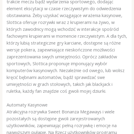
trakcie meczu bądź wydarzenia sportowego, dodając
element ekscytacji w czasie rzeczywistym do odwiedzenia
obstawiania. Żeby uzyskać wciągające wrażenia kasynowe,
Slottica oferuje rozrywki wraz z krupierami na żywo, w
których zawodnicy mogą wchodzić w interakcje spośród
fachowymi krupierami w momencie rzeczywistym. A dla tych,
którzy lubią strategiczne gry karciane, dostępne są różne
wersje pokera, zapewniające nieskończone możliwości
zaprezentowania swych umiejętności. Oprócz zakładów
sportowych, Slottica proponuje imponujący wybór
komputerów kasynowych. Niezależnie od owego, lub wolisz
kręcić bębnami automatów, bądź sprawdzać swe
umiejętności w grach stołowych, takich jak blackjack i
ruletka, każdy fan znajdzie coś gwoli mojej dziurki.
Automaty Kasynowe
Atrakcyjna rozrywka Sweet Bonanza Megaways i wiele
pozostałych są dostępne gwoli zarejestrowanych
użytkowników, zapewniając pełną rozrywkę i emocje na
najwyższym pułapie. Na Rzecz użytkowników programu