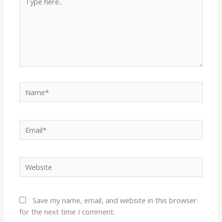
here..
Name*
Email*
Website
Save my name, email, and website in this browser
for the next time I comment.