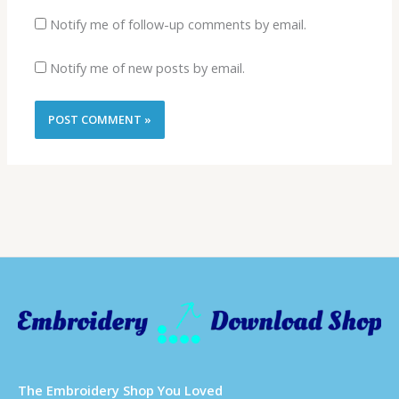
Notify me of follow-up comments by email.
Notify me of new posts by email.
Τhe Embroidery Shop You Loved