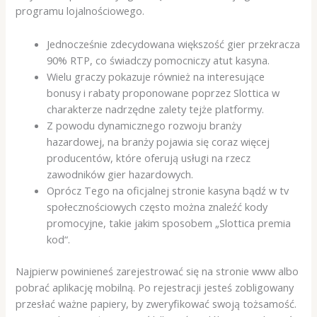
programu lojalnościowego.
Jednocześnie zdecydowana większość gier przekracza
90% RTP, co świadczy pomocniczy atut kasyna.
Wielu graczy pokazuje również na interesujące
bonusy i rabaty proponowane poprzez Slottica w
charakterze nadrzędne zalety tejże platformy.
Z powodu dynamicznego rozwoju branży
hazardowej, na branży pojawia się coraz więcej
producentów, które oferują usługi na rzecz
zawodników gier hazardowych.
Oprócz Tego na oficjalnej stronie kasyna bądź w tv
społecznościowych często można znaleźć kody
promocyjne, takie jakim sposobem „Slottica premia
kod“.
Najpierw powinieneś zarejestrować się na stronie www albo
pobrać aplikację mobilną. Po rejestracji jesteś zobligowany
przesłać ważne papiery, by zweryfikować swoją tożsamość.