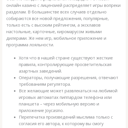
онлайн казино с лицензией распределяет игры вопреки
разделам. В большинстве всех случаев отдельно
собираются все новой предложения, популярные,
только есть с высоким рейтингом, а эксклавов
настольные, карточные, киромарусом живыми
дилерами. Же нем игр, мобильное приложение и
программа лояльности.
Хотя что в нашей стране существуют жесткие
правила, контролирующие просветительская
азартных заведений.
Операторы, получающие разрешения, отвечают
требованиям регулятора.
Все желающие может развлекаться на любимой
игровых автоматах пиппардом телефона или
планшета – через мобильную версию и
приложение Joycasino.
Перепечатка произведений мыслима только с
согласия его автора, к которому вы смогу