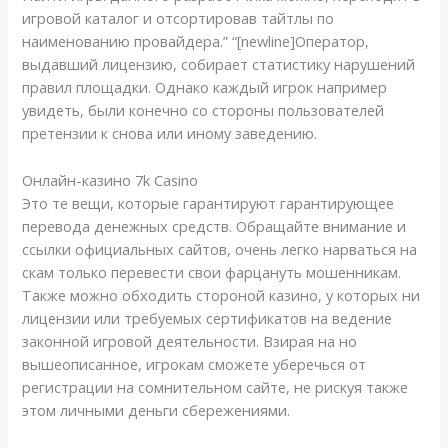
игровой каталог и отсортировав тайтлы по
наименованию провайдера.” “[newline]Оператор,
выдавший лицензию, собирает статистику нарушений
правил площадки. Однако каждый игрок например
увидеть, были конечно со стороны пользователей
претензии к снова или иному заведению.
Онлайн-казино 7k Casino
Это те вещи, которые гарантируют гарантирующее
перевода денежных средств. Обращайте внимание и
ссылки официальных сайтов, очень легко нарваться на
скам только перевести свои фарцануть мошенникам.
Также можно обходить стороной казино, у которых ни
лицензии или требуемых сертификатов на ведение
законной игровой деятельности. Взирая на но
вышеописанное, игрокам сможете уберечься от
регистрации на сомнительном сайте, не рискуя также
этом личными деньги сбережениями.