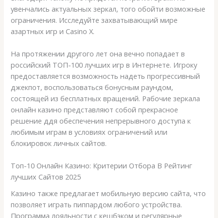
увенчались актуальных зеркал, того обойти возможные
ограничения. Исследуйте захватывающий мире
азартных игр и Casino X.
На протяжении другого лет она вечно попадает в
российский ТОП-100 лучших игр в Интернете. Игроку
предоставляется возможность надеть прогрессивный
джекпот, воспользоваться бонусным раундом,
состоящей из бесплатных вращений. Рабочие зеркала
онлайн казино представляют собой прекрасное
решение ддя обеспечения непрерывного доступа к
любимым играм в условиях ограничений или
блокировок личных сайтов.
Топ-10 Онлайн Казино: Критерии Отбора В Рейтинг
лучших Сайтов 2025
Казино также предлагает мобильную версию сайта, что
позволяет играть пиппардом любого устройства.
Программа лояльности с кешбэком и регулярные