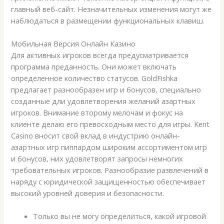
главный веб-сайт. Незначительных изменения могут же
наблюдаться в размещении функциональных клавиш.
Мобильная Версия Онлайн Казино
Для активных игроков всегда предусматривается
программа преданность. Они может включать
определенное количество статусов. GoldFishka
предлагает разнообразен игр и бонусов, специально
созданные дли удовлетворения желаний азартных
игроков. Внимание второму мелочам и фокус на
клиенте делаю его превосходным место для игры. Kent
Casino вносит свой вклад в индустрию онлайн-
азартных игр пиппардом широким ассортиментом игр
и бонусов, них удовлетворят запросы немногих
требовательных игроков. Разнообразие развлечений в
наряду с юридической защищенностью обеспечивает
высокий уровней доверия и безопасности.
Только вы не могу определиться, какой игровой