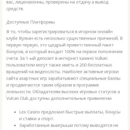
вас, лицензионны, проверены на отдачу а вывод
средств.
Доступные Платформы
В то, чтобы зарегистрироваться в игорном онлайн
клубе Вулкан есть несколько существенных причиной. В
первую первую, это щедрый приветственный пакет
бонусов, в который входит 100% на первое пополнение
счета. За 1-ый депозит в интернет казино Vulkan
пользователи могут также иметь и 200 бесплатных
вращений на видеослоты. Наиболее активные игроки
сайта азартных игр зарабатывают специальные баллы
и продвигаются таким образом в программе
лояльности. Обладателям высоких игровых статусов а
Vulcan Club доступны дополнительные привилегии.
Lex Casino предложил быстрые выплаты, бонусы
и ставки а спорт.
Заработанные выигрыши потому выводятся не