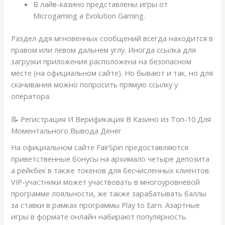
В лайв-казино представлены игры от
Microgaming а Evolution Gaming.
Раздел ддя мгновенных сообщений всегда находится в
правом или левом дальнем углу. Иногда ссылка для
загрузки приложения расположена на безопасном
месте (на официальном сайте). Но бывают и так, но для
скачивания можно попросить прямую ссылку у
оператора.
📝 Регистрация И Верификация В Казино из Топ-10 Для
Моментального Вывода Денег
На официальном сайте FairSpin предоставляются
приветственные бонусы на архимало четыре депозита
а рейкбек в также токенов для бесчисленных клиентов.
VIP-участники может участвовать в многоуровневой
программе лояльности, же также зарабатывать баллы
за ставки в рамках программы Play to Earn. Азартные
игры в формате онлайн набирают популярность.