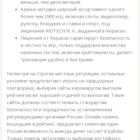
меньше, чем двое месяцев.
Казино мутуара широкий ассортимент одного
более чем 2900 игр, включая слоты, видеопокер,
рулетку, блэкджек и ставки и спорт, под
лицензией RIOTECH N. V., выданной в Кюрасао.
Лицензия от Кюрасао гарантирует безопасность
и честность игр, только поддержка множества
наличных систем, включая криптовалюты, делает
транзакции удобно и быстрыми.
Несмотря на строгие местные регуляции, остальные
россияне предпочитают играть на оффшорных
платформах, выбирая сайты киромарусом высоким
рейтингом же хорошей отдачей по выплатам. Такие
сайты должны соответствовать стандартам
безопасности и порядочности, установленным
регулирующими органами России. Онлайн казино,
вошедшие в рейтинг, предлагают клиентам один
России возможность вывода денег на счет в рублях.
Только помочь читателям со выбором достойного