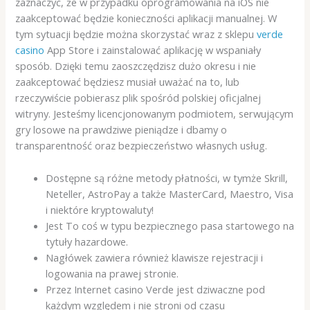
zaznaczyć, że w przypadku oprogramowania na iOS nie
zaakceptować będzie konieczności aplikacji manualnej. W
tym sytuacji będzie można skorzystać wraz z sklepu
verde
casino
App Store i zainstalować aplikację w wspaniały
sposób. Dzięki temu zaoszczędzisz dużo okresu i nie
zaakceptować będziesz musiał uważać na to, lub
rzeczywiście pobierasz plik spośród polskiej oficjalnej
witryny. Jesteśmy licencjonowanym podmiotem, serwującym
gry losowe na prawdziwe pieniądze i dbamy o
transparentność oraz bezpieczeństwo własnych usług.
Dostępne są różne metody płatności, w tymże Skrill,
Neteller, AstroPay a także MasterCard, Maestro, Visa
i niektóre kryptowaluty!
Jest To coś w typu bezpiecznego pasa startowego na
tytuły hazardowe.
Nagłówek zawiera również klawisze rejestracji i
logowania na prawej stronie.
Przez Internet casino Verde jest dziwaczne pod
każdym względem i nie stroni od czasu