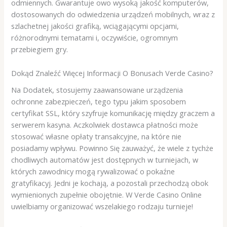
odmiennych. Gwarantuje owo wysoką jakość komputerów,
dostosowanych do odwiedzenia urządzeń mobilnych, wraz z
szlachetnej jakości grafiką, wciągającymi opcjami,
różnorodnymi tematami i, oczywiście, ogromnym
przebiegiem gry.
Dokąd Znaleźć Więcej Informacji O Bonusach Verde Casino?
Na Dodatek, stosujemy zaawansowane urządzenia
ochronne zabezpieczeń, tego typu jakim sposobem
certyfikat SSL, który szyfruje komunikację między graczem a
serwerem kasyna. Aczkolwiek dostawca płatności może
stosować własne opłaty transakcyjne, na które nie
posiadamy wpływu. Powinno Się zauważyć, że wiele z tychże
chodliwych automatów jest dostępnych w turniejach, w
których zawodnicy mogą rywalizować o pokaźne
gratyfikacyj. Jedni je kochają, a pozostali przechodzą obok
wymienionych zupełnie obojętnie. W Verde Casino Online
uwielbiamy organizować wszelakiego rodzaju turnieje!