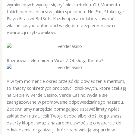
wymienionych wydaje się być nieskazitelna. Od Momentu
takich przedsiębiorstw jakim sposobem NetEnt, Stakelogic,
Play’n Fita czy BetSoft. Każdy operator lubi zachwalać
własne kasyno online pod względem bezpieczeństwa i
gwarancji użytkowników.
Rozmowa Telefoniczna Wraz Z Obsługą Klienta?
A w tym momencie okres przejść do odwiedzenia meritum,
to znaczy konkretnych propozycji zniżkowych, które czekają
na Ciebie w Verde Casino. Verde Casino wydaje się
zaangażowane w promowanie odpowiedzialnego hazardu.
Zapewniamy narzędzia pomagające ustawić limity wpłat,
zakładów i utrat. Jeśli Twoja osoba albo ktoś, kogo znasz,
dzierży kłopot wraz z hazardem, zwróć się o wsparcie do
odwiedzenia organizacji, które zapewniają wsparcie w