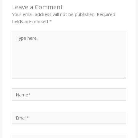
Leave a Comment
Your email address will not be published.
Required
fields are marked
*
Type
here..
Name*
Email*
Website