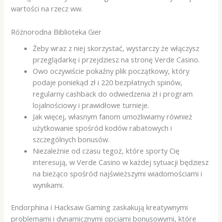
wartości na rzecz ww.
Różnorodna Biblioteka Gier
Żeby wraz z niej skorzystać, wystarczy że włączysz
przeglądarkę i przejdziesz na stronę Verde Casino.
Owo oczywiście pokaźny plik początkowy, który
podaje poniekąd zł i 220 bezpłatnych spinów,
regularny cashback do odwiedzenia zł i program
lojalnościowy i prawidłowe turnieje.
Jak więcej, własnym fanom umożliwiamy również
użytkowanie spośród kodów rabatowych i
szczególnych bonusów.
Niezależnie od czasu tegoż, które sporty Cię
interesują, w Verde Casino w każdej sytuacji będziesz
na bieżąco spośród najświeższymi wiadomościami i
wynikami.
Endorphina i Hacksaw Gaming zaskakują kreatywnymi
problemami i dynamicznymi opcjami bonusowymi, które