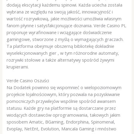
dodają ekscytacji każdemu spinowi. Każda uciecha została
wybrana ze względu na swoją jakość, innowacyjność i
wartość rozrywkową, jakie możliwości umożliwia własnym
fanom płynne i satysfakcjonujące doznania. Verde Casino PL
proponuje wyrafinowane i wciągające doświadczenie
gamingowe, stworzone z myślą o wymagających graczach.
Ta platforma obejmuje obszerną bibliotekę dokładnie
wyselekcjonowanych gier , w tym różnorodne automaty,
rozrywki stołowe a także alternatywy spośród żywymi
krupierami.
Verde Casino Oszuści
Na Dodatek powinno się wspomnieć o wielopoziomowym
projekcie lojalnościowym, który pozwala na pozyskiwanie
pomocniczych przywilejów wspólnie spośród awansem
statusu. Każde gry na platformie są dostarczane przez
wiodących dostawców oprogramowania, takowych jakim
sposobem Amatic, BGaming, Endorphina, Spinomenal,
Evoplay, NetEnt, Evolution, Mancala Gaming i mnóstwo