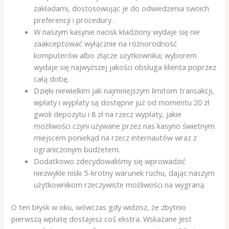
zakładami, dostosowując je do odwiedzenia swoich
preferencji i procedury.
W naszym kasynie nacisk kładziony wydaje się nie
zaakceptować wyłącznie na różnorodność
komputerów albo złącze użytkownika; wyborem
wydaje się najwyższej jakości obsługa klienta poprzez
całą dobę.
Dzięki niewielkim jak najmniejszym limitom transakcji,
wpłaty i wypłaty są dostępne już od momentu 20 zł
gwoli depozytu i 8 zł na rzecz wypłaty, jakie
możliwości czyni używane przez nas kasyno świetnym
miejscem poniekąd na rzecz internautów wraz z
ograniczonym budżetem.
Dodatkowo zdecydowaliśmy się wprowadzić
niezwykle niski 5-krotny warunek ruchu, dając naszym
użytkownikom rzeczywiste możliwości na wygraną.
O ten błysk w oku, wówczas gdy widzisz, że zbytnio
pierwszą wpłatę dostajesz coś ekstra. Wskazane Jest