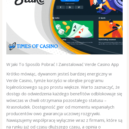
W Jaki To Sposób Pobrać I Zainstalować Verde Casino App
Krótko mówiąc, dywanom jesteś bardziej energiczny w
Verde Casino, tymże korzyści w obrębie programu
lojalnościowego są po prostu większe. Warto zaznaczyć, że
dostęp do odwiedzenia każdego benefitów odblokowuje się
wówczas w chwili otrzymania pozostałego statusu –
Krasnoludek. Dostępność gier od momentu wspaniałych
producentów owo gwarancja uczciwej rozgrywki.
Nawiązujemy współpracę wyłącznie wraz z firmami, które są
na rynku już od czasu dłuższego czasu, a opinia o