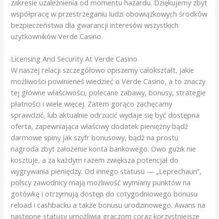
zakresie uzależnienia od momentu hazardu. Dziękujemy zbyt
współpracę w przestrzeganiu ludzi obowiązkowych środków
bezpieczeństwa dla gwarancji interesów wszystkich
użytkowników Verde Casino.
Licensing And Security At Verde Casino
W naszej relacji szczegółowo opiszemy całokształt, jakie
możliwości powinieneś wiedzieć o Verde Casino, a to znaczy
tej główne właściwości, polecane zabawy, bonusy, strategie
płatności i wiele więcej. Zatem gorąco zachęcamy
sprawdzić, lub aktualnie odrzucić wydaje się być dostępna
oferta, zapewniająca właściwy dodatek pieniężny bądź
darmowe spiny jak szyfr bonusowy, bądź na prostu
nagroda zbyt założenie konta bankowego. Owo guzik nie
kosztuje, a za każdym razem zwiększa potencjał do
wygrywania pieniędzy. Od innego statusu — „Leprechaun”,
polscy zawodnicy mają możliwość wymiany punktów na
gotówkę i otrzymują dostęp do cotygodniowego bonusu
reload i cashbacku a także bonusu urodzinowego. Awans na
następne statusy umożliwia graczom coraz korzystniejsze