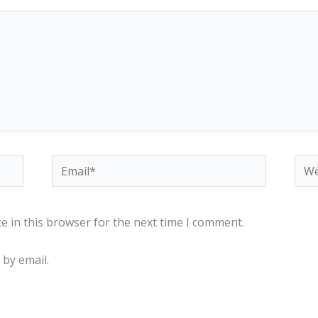
Email*
Web
e in this browser for the next time I comment.
by email.