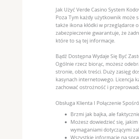
Jak Użyć Verde Casino System Kod
Poza Tym każdy użytkownik może sa
także ikona kłódki w przeglądarce o
zabezpieczenie gwarantuje, że żad
które to są tej informacje.
Bądź Dostępna Wydaje Się Być Zas
Ogólnie rzecz biorąc, możesz odebra
stronie, obok treści. Duży zasięg do
kasynach internetowego. Licencja k
zachować ostrożność i przeprowadzi
Obsługa Klienta I Połączenie Spośr
Brzmi jak bajka, ale faktyczn
Możesz dowiedzieć się, jakim
wymaganiami dotyczącymi zak
Wszystkie informacje na spr