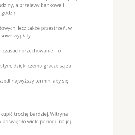
godziny, a przelewy bankowe i
 godzin.
owych, lecz także przestrzeń, w
esowe wypłaty.
m czasach przechowanie – o
stym, dzięki czemu gracze są za
zedł najwyższy termin, aby się
kupić trochę bardziej. Witryna
poświęciło wiele periodu na jej