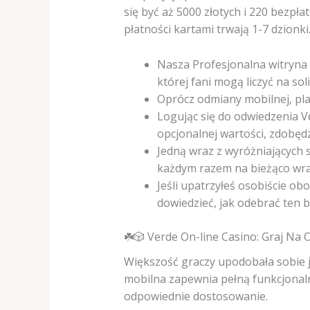
się być aż 5000 złotych i 220 bezpł
płatności kartami trwają 1-7 dzionk
Nasza Profesjonalna witryna 
której fani mogą liczyć na s
Oprócz odmiany mobilnej, pla
Logując się do odwiedzenia V
opcjonalnej wartości, zdobędz
Jedną wraz z wyróżniających s
każdym razem na bieżąco wra
Jeśli upatrzyłeś osobiście ob
dowiedzieć, jak odebrać ten 
☘️🎲 Verde On-line Casino: Graj Na 
Większość graczy upodobała sobie je
mobilna zapewnia pełną funkcjonalno
odpowiednie dostosowanie.