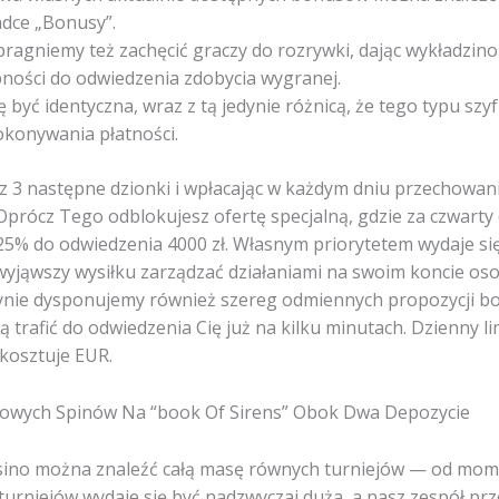
adce „Bonusy”.
agniemy też zachęcić graczy do rozrywki, dając wykładzino
ości do odwiedzenia zdobycia wygranej.
ę być identyczna, wraz z tą jedynie różnicą, że tego typu sz
okonywania płatności.
z 3 następne dzionki i wpłacając w każdym dniu przechowani
 Oprócz Tego odblokujesz ofertę specjalną, gdzie za czwarty 
5% do odwiedzenia 4000 zł. Własnym priorytetem wydaje się
yjąwszy wysiłku zarządzać działaniami na swoim koncie oso
synie dysponujemy również szereg odmiennych propozycji bo
ą trafić do odwiedzenia Cię już na kilku minutach. Dzienny li
kosztuje EUR.
sowych Spinów Na “book Of Sirens” Obok Dwa Depozycie
sino można znaleźć całą masę równych turniejów — od mom
turniejów wydaje się być nadzwyczaj duża, a nasz zespół prz