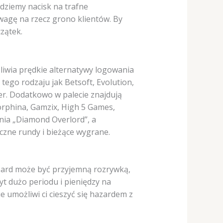
adziemy nacisk na trafne
agę na rzecz grono klientów. By
zątek.
żliwia prędkie alternatywy logowania
tego rodzaju jak Betsoft, Evolution,
ier. Dodatkowo w palecie znajdują
rphina, Gamzix, High 5 Games,
nia „Diamond Overlord”, a
czne rundy i bieżące wygrane.
azard może być przyjemną rozrywką,
yt dużo periodu i pieniędzy na
 umożliwi ci cieszyć się hazardem z