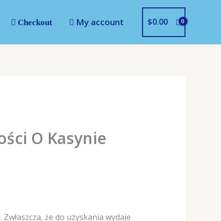
My account
$
0.00
Checkout
ści O Kasynie
 Zwłaszcza, że do uzyskania wydaje