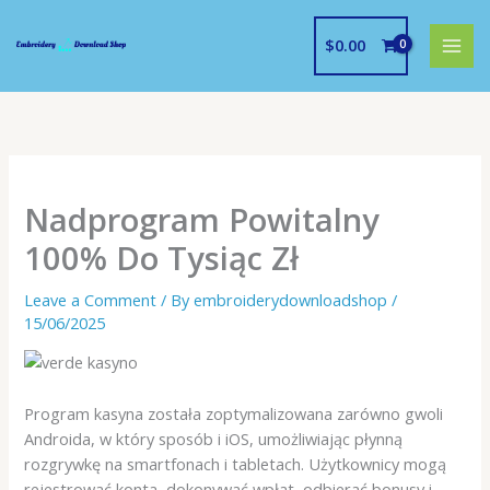
Skip
to
$
0.00
content
Nadprogram Powitalny
100% Do Tysiąc Zł
Leave a Comment
/ By
embroiderydownloadshop
/
15/06/2025
Program kasyna została zoptymalizowana zarówno gwoli
Androida, w który sposób i iOS, umożliwiając płynną
rozgrywkę na smartfonach i tabletach. Użytkownicy mogą
rejestrować konta, dokonywać wpłat, odbierać bonusy i