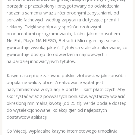
porządnie przeszkolony i przygotowany do odwiedzenia
radzenia samemu wraz z różnorodnymi zapytaniami, od
sprawie fachowych według zapytania dotyczące premii i
reklamy. Dzięki współpracy spośród czołowymi
producentami oprogramowania, takimi jakim sposobem
NetEnt, Play’n NA NIEGO, Betsoft i Microgaming, serwis
gwarantuje wysoką jakość. Tytuły są stale aktualizowane, co
gwarantuje dostęp do odwiedzenia najnowszych i
najbardziej innowacyjnych tytułów.
Kasyno akceptuje zarówno polskie złotówki, w jaki sposób i
popularne waluty obce. Zrealizowanie wpłat jest
natychmiastowa w sytuacji e-portfeli i kart płatniczych. Aby
skorzystać wraz z powyższych bonusów, wystarczy wpłacić
określoną minimalną kwotę (od 25 zł). Verde podaje dostep
do wyselekcjonowanej kolekcji gier od najlepszych
dostawcow aplikacji.
Co Więcej, wypłacalne kasyno internetowego umożliwia