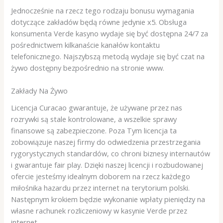
Jednocześnie na rzecz tego rodzaju bonusu wymagania
dotyczące zakładów będą równe jedynie x5. Obsługa
konsumenta Verde kasyno wydaje się być dostępna 24/7 za
pośrednictwem kilkanaście kanałów kontaktu
telefonicznego. Najszybszą metodą wydaje się być czat na
żywo dostępny bezpośrednio na stronie www.
Zakłady Na Żywo
Licencja Curacao gwarantuje, że używane przez nas
rozrywki są stale kontrolowane, a wszelkie sprawy
finansowe są zabezpieczone. Poza Tym licencja ta
zobowiązuje naszej firmy do odwiedzenia przestrzegania
rygorystycznych standardów, co chroni biznesy internautów
i gwarantuje fair play. Dzięki naszej licencji i rozbudowanej
ofercie jesteśmy idealnym doborem na rzecz każdego
miłośnika hazardu przez internet na terytorium polski.
Następnym krokiem będzie wykonanie wpłaty pieniędzy na
własne rachunek rozliczeniowy w kasynie Verde przez
internet.