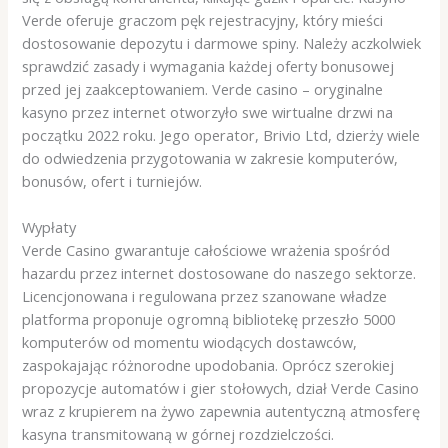
Verde oferuje graczom pęk rejestracyjny, który mieści
dostosowanie depozytu i darmowe spiny. Należy aczkolwiek
sprawdzić zasady i wymagania każdej oferty bonusowej
przed jej zaakceptowaniem. Verde casino – oryginalne
kasyno przez internet otworzyło swe wirtualne drzwi na
początku 2022 roku. Jego operator, Brivio Ltd, dzierży wiele
do odwiedzenia przygotowania w zakresie komputerów,
bonusów, ofert i turniejów.
Wypłaty
Verde Casino gwarantuje całościowe wrażenia spośród
hazardu przez internet dostosowane do naszego sektorze.
Licencjonowana i regulowana przez szanowane władze
platforma proponuje ogromną bibliotekę przeszło 5000
komputerów od momentu wiodących dostawców,
zaspokajając różnorodne upodobania. Oprócz szerokiej
propozycje automatów i gier stołowych, dział Verde Casino
wraz z krupierem na żywo zapewnia autentyczną atmosferę
kasyna transmitowaną w górnej rozdzielczości.