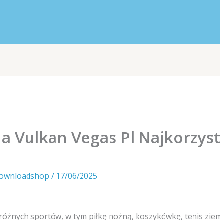
Na Vulkan Vegas Pl Najkorzys
downloadshop
/
17/06/2025
óżnych sportów, w tym piłkę nożną, koszykówkę, tenis ziemny