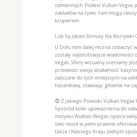
odmiennych. Podest Vulkan Vegas pr
zakładów na żywo. Fani mogą cieszy
krupierem.
Lub Są Jakieś Bonusy Na Rozrywki 
U Dołu nimi dalej można zobaczyć w
zostały najistotniejsze wiadomości 
Vegas. Sferę wizualną oceniamy po
przewodzi swoją działalność kasyno
zaliczane do tych mniejszych na s
hazardową, stawiając głównie na za
⓹ Z Jakiego Powodu Vulkan Vegas O
Spośród kolei upoważnienia do odwi
motywu Wulkan Wegas opiera swoją dz
owo może w pełni prawnie oferować
także i Naszego Kraju. Jednym spo