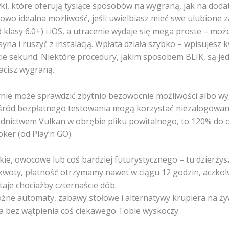
i, które oferują tysiące sposobów na wygraną, jak na doda
wo idealna możliwość, jeśli uwielbiasz mieć swe ulubione 
 klasy 6.0+) i iOS, a utracenie wydaje się mega proste – 
a i ruszyć z instalacją. Wpłata działa szybko – wpisujesz k
 sekund. Niektóre procedury, jakim sposobem BLIK, są jed
acisz wygraną.
ynie może sprawdzić zbytnio bezowocnie możliwości albo w
pośród bezpłatnego testowania mogą korzystać niezalogowan
ictwem Vulkan w obrębie pliku powitalnego, to 120% do 
ker (od Play’n GO).
kie, owocowe lub coś bardziej futurystycznego – tu dzierżysz
woty, płatność otrzymamy nawet w ciągu 12 godzin, aczkol
aje chociażby czternaście dób.
żne automaty, zabawy stołowe i alternatywy krupiera na ży
a bez wątpienia coś ciekawego Tobie wyskoczy.