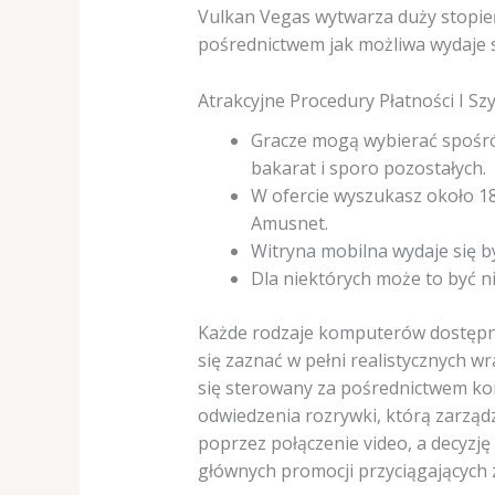
Vulkan Vegas wytwarza duży stopień
pośrednictwem jak możliwa wydaje si
Atrakcyjne Procedury Płatności I S
Gracze mogą wybierać spośród 
bakarat i sporo pozostałych.
W ofercie wyszukasz około 184
Amusnet.
Witryna mobilna wydaje się b
Dla niektórych może to być n
Każde rodzaje komputerów dostępne
się zaznać w pełni realistycznych w
się sterowany za pośrednictwem ko
odwiedzenia rozrywki, którą zarządz
poprzez połączenie video, a decyzj
głównych promocji przyciągających