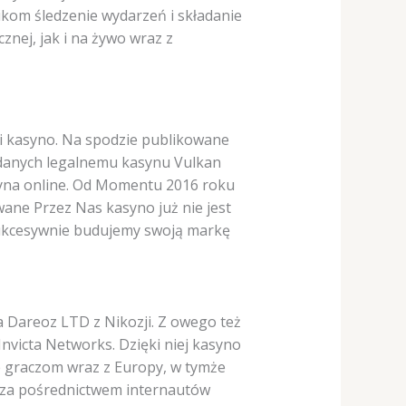
kom śledzenie wydarzeń i składanie
nej, jak i na żywo wraz z
ji kasyno. Na spodzie publikowane
 wydanych legalnemu kasynu Vulkan
syna online. Od Momentu 2016 roku
wane Przez Nas kasyno już nie jest
sukcesywnie budujemy swoją markę
a Dareoz LTD z Nikozji. Z owego też
nvicta Networks. Dzięki niej kasyno
 graczom wraz z Europy, w tymże
h za pośrednictwem internautów