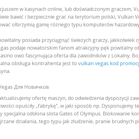
wicjuszem w kasynach online, lub doświadczonym graczem, Vu
ściwie bawić i bezpiecznie grać na terytorium polski, Vulkan 
ować olbrzymią gamę różnego typu komputerów hazardowy
owitalny posiada przyciągnąć świeżych graczy, jakkolwiek c
gas podaje nowatorskim fanom atrakcyjny pęk powitalny obe
Casino owo fascynująca oferta dla zawodników z Lokalny. Bog
alna obsługa kontrahenta jest to
vulkan vegas kod promocy
syna.
 Vegas Для Новичков
aktualizujemy ofertę maszyn, do odwiedzenia dyspozycji zaw
iwości opuściły „fabrykę”, w jaki sposób np. Dysponujemy te
y specjalna odsłona slota Gates of Olympus. Blokowanie ko
rzane działania, tego typu jak złudzenie, pranie brudnych p