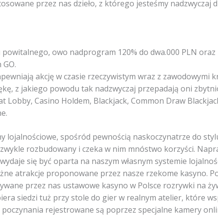
osowane przez nas dzieło, z którego jesteśmy nadzwyczaj d
u powitalnego, owo nadprogram 120% do dwa.000 PLN oraz p
n GO.
ewniają akcję w czasie rzeczywistym wraz z zawodowymi k
rękę, z jakiego powodu tak nadzwyczaj przepadają oni zbytni
t Lobby, Casino Holdem, Blackjack, Common Draw Blackjack,
e.
y lojalnościowe, spośród pewnością naskoczynatrze do sty
ezwykle rozbudowany i czeka w nim mnóstwo korzyści. Napr
wydaje się być oparta na naszym własnym systemie lojalnoś
 różne atrakcje proponowane przez nasze rzekome kasyno. Po
ane przez nas ustawowe kasyno w Polsce rozrywki na żywo
era siedzi tuż przy stole do gier w realnym atelier, które 
 poczynania rejestrowane są poprzez specjalne kamery onl