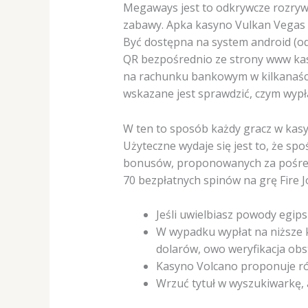
Megaways jest to odkrywcze rozrywk
zabawy. Apka kasyno Vulkan Vegas o
Być dostępna na system android (od
QR bezpośrednio ze strony www kasyn
na rachunku bankowym w kilkanaście
wskazane jest sprawdzić, czym wypł
W ten to sposób każdy gracz w kas
Użyteczne wydaje się jest to, że s
bonusów, proponowanych za pośredn
70 bezpłatnych spinów na grę Fire Jo
Jeśli uwielbiasz powody egips
W wypadku wypłat na niższe k
dolarów, owo weryfikacja obst
Kasyno Volcano proponuje ró
Wrzuć tytuł w wyszukiwarkę, 