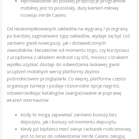
Wprowadzenie do polskiej propozycje programów
mobilnej jest to pozostały, duży kamień milowy
rozwoju Verde Casino.
Od nieskomplikowanych zakładów na wygraną / przegraną
po bardziej zagmatwane typy zakładów, wydaje się być coś
zarówno gwoli nowicjuszy, jak i doświadczonych
zawodników. Niezależnie od momentu tego, czy korzystasz
z urządzenia z układem Android czy iOS, możesz z brakiem
wysiłku uzyskać dostęp do odwiedzenia łaskawej gwoli
urządzeń mobilnych wersji platformy zbytnio
pośrednictwem przeglądarki. Co więcej, platforma często
organizuje turnieje i podaje różnorodne opcje nagród,
odzwierciedlając katalogów zaangażowanie w poprawę
wrażeń internautów.
Kody te mogą zapewniać zarówno bonusy bez
depozytu, jak i bonusy od momentu depozytu.
Kiedy już będziesz mieć swoje rachunek rozliczeniowy,
jest to teraz do odwiedzenia Verde Casino zaloguj