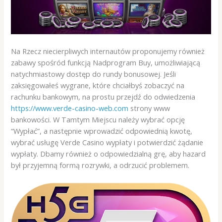
Na Rzecz niecierpliwych internautów proponujemy również
zabawy spośród funkcją Nadprogram Buy, umożliwiającą
natychmiastowy dostęp do rundy bonusowej. Jeśli
zaksięgowałeś wygrane, które chciałbyś zobaczyć na
rachunku bankowym, na prostu przejdź do odwiedzenia
https://www.verde-casino-web.com
strony www
bankowości. W Tamtym Miejscu należy wybrać opcję
“Wypłać”, a następnie wprowadzić odpowiednią kwotę,
wybrać usługę Verde Casino wypłaty i potwierdzić żądanie
wypłaty. Dbamy również o odpowiedzialną grę, aby hazard
był przyjemną formą rozrywki, a odrzucić problemem.