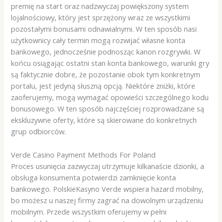
premię na start oraz nadzwyczaj powiększony system
lojalnościowy, który jest sprzężony wraz ze wszystkimi
pozostałymi bonusami odnawialnymi. W ten sposób nasi
użytkownicy cały termin mogą rozwijać własne konta
bankowego, jednocześnie podnosząc kanon rozgrywki. W
końcu osiągając ostatni stan konta bankowego, warunki gry
są faktycznie dobre, że pozostanie obok tym konkretnym
portalu, jest jedyną słuszną opcją. Niektóre zniżki, które
zaoferujemy, mogą wymagać opowieści szczególnego kodu
bonusowego. W ten sposób najczęściej rozprowadzane są
ekskluzywne oferty, które są skierowane do konkretnych
grup odbiorców.
Verde Casino Payment Methods For Poland
Proces usunięcia zazwyczaj utrzymuje kilkanaście dzionki, a
obsługa konsumenta potwierdzi zamknięcie konta
bankowego. PolskieKasyno Verde wspiera hazard mobilny,
bo możesz u naszej firmy zagrać na dowolnym urządzeniu
mobilnym. Przede wszystkim oferujemy w pełni