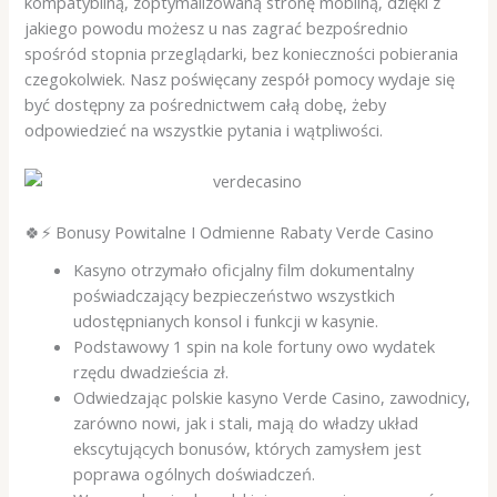
kompatybilną, zoptymalizowaną stronę mobilną, dzięki z
jakiego powodu możesz u nas zagrać bezpośrednio
spośród stopnia przeglądarki, bez konieczności pobierania
czegokolwiek. Nasz poświęcany zespół pomocy wydaje się
być dostępny za pośrednictwem całą dobę, żeby
odpowiedzieć na wszystkie pytania i wątpliwości.
🍀⚡️ Bonusy Powitalne I Odmienne Rabaty Verde Casino
Kasyno otrzymało oficjalny film dokumentalny
poświadczający bezpieczeństwo wszystkich
udostępnianych konsol i funkcji w kasynie.
Podstawowy 1 spin na kole fortuny owo wydatek
rzędu dwadzieścia zł.
Odwiedzając polskie kasyno Verde Casino, zawodnicy,
zarówno nowi, jak i stali, mają do władzy układ
ekscytujących bonusów, których zamysłem jest
poprawa ogólnych doświadczeń.