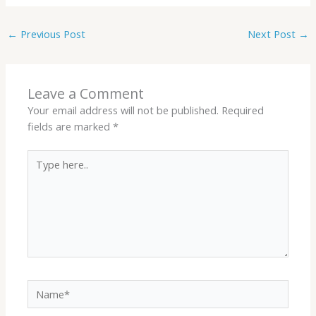
←
Previous Post
Next Post
→
Leave a Comment
Your email address will not be published.
Required
fields are marked
*
Type
here..
Name*