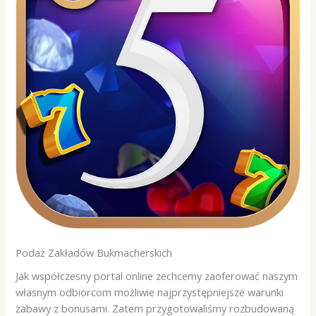
Podaż Zakładów Bukmacherskich
Jak współczesny portal online zechcemy zaoferować naszym
własnym odbiorcom możliwie najprzystępniejsze warunki
zabawy z bonusami. Zatem przygotowaliśmy rozbudowaną